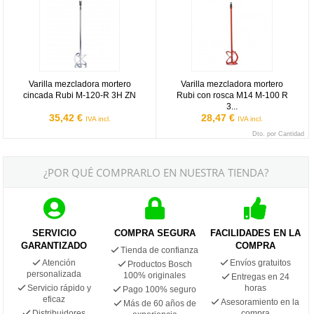
Varilla mezcladora mortero
Varilla mezcladora mortero
cincada Rubi M-120-R 3H ZN
Rubi con rosca M14 M-100 R
3...
35,42 €
28,47 €
IVA incl.
IVA incl.
Dto. por Cantidad
¿POR QUÉ COMPRARLO EN NUESTRA TIENDA?
SERVICIO
COMPRA SEGURA
FACILIDADES EN LA
GARANTIZADO
COMPRA
Tienda de confianza
Atención
Envíos gratuitos
Productos Bosch
personalizada
100% originales
Entregas en 24
Servicio rápido y
horas
Pago 100% seguro
eficaz
Asesoramiento en la
Más de 60 años de
Distribuidores
compra