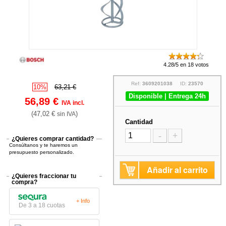
4.28/5 en 18 votos
Ref:
3609201038
ID:
23570
10%
63,21 €
Disponible | Entrega 24h
56,89 €
IVA incl.
(47,02 €
)
sin IVA
Cantidad
-
+
¿Quieres comprar cantidad?
Consúltanos y te haremos un
presupuesto personalizado.
Añadir al carrito
¿Quieres fraccionar tu
compra?
+ Info
De 3 a 18 cuotas