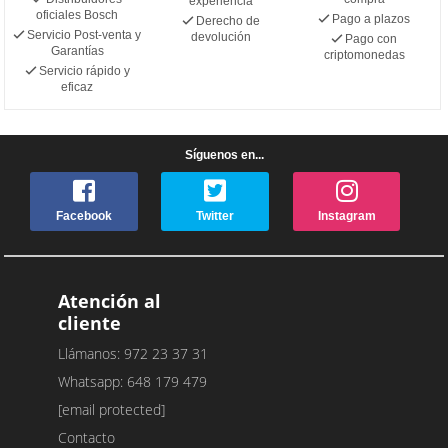
experiencia
oficiales Bosch
Pago a plazos
Derecho de
Servicio Post-venta y
devolución
Pago con
Garantías
criptomonedas
Servicio rápido y
eficaz
Síguenos en...
Facebook
Twitter
Instagram
Atención al
cliente
Llámanos: 972 23 37 31
Whatsapp: 648 179 479
[email protected]
Contacto