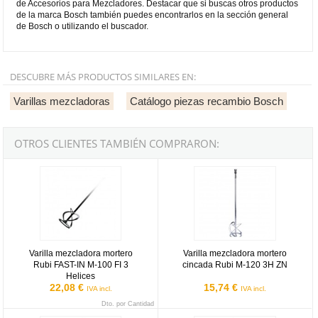
de Accesorios para Mezcladores. Destacar que si buscas otros productos
de la marca Bosch también puedes encontrarlos en la sección general
de Bosch o utilizando el buscador.
DESCUBRE MÁS PRODUCTOS SIMILARES EN:
Varillas mezcladoras
Catálogo piezas recambio Bosch
OTROS CLIENTES TAMBIÉN COMPRARON:
Varilla mezcladora mortero Rubi FAST-IN M-100 FI 3 Helices
Varilla mezcladora mortero cinca
Varilla mezcladora mortero
Varilla mezcladora mortero
Rubi FAST-IN M-100 FI 3
cincada Rubi M-120 3H ZN
Helices
22,08 €
15,74 €
IVA incl.
IVA incl.
Dto. por Cantidad
Varilla mezcladora mortero cincada Rubi M-120-R 3H ZN
Varilla mezcladora mortero Rubi 