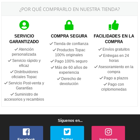
¿POR QUÉ COMPRARLO EN NUESTRA TIENDA?
SERVICIO
COMPRA SEGURA
FACILIDADES EN LA
GARANTIZADO
COMPRA
Tienda de confianza
Atención
Envíos gratuitos
Productos Topac
personalizada
100% originales
Entregas en 24
Servicio rápido y
horas
Pago 100% seguro
eficaz
Asesoramiento en la
Más de 60 años de
Distribuidores
compra
experiencia
oficiales Topac
Pago a plazos
Derecho de
Servicio Post-venta y
devolución
Pago con
Garantías
criptomonedas
Suministro de
accesorios y recambios
Síguenos en...
Facebook
Twitter
Instagram