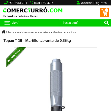
972 233 731
648 179 479
Acceso|Registro
0
Tu Ferretería Profesional Online
Menú
Maquinaria
Herramienta neumática
Martillos neumáticos
Topac T-19 - Martillo labrante de 0,85kg