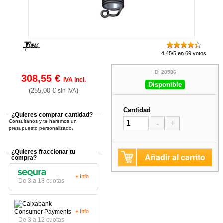
4.45/5 en 69 votos
ID:
20586
308,55 €
IVA incl.
Disponible
(255,00 €
)
sin IVA
Cantidad
¿Quieres comprar cantidad?
Consúltanos y te haremos un
-
+
presupuesto personalizado.
¿Quieres fraccionar tu
Añadir al carrito
compra?
+ Info
De 3 a 18 cuotas
+ Info
De 3 a 12 cuotas