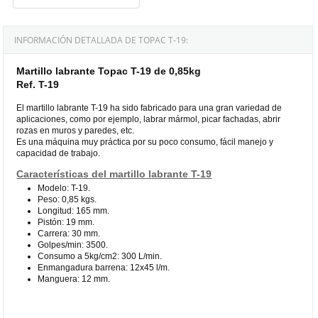
INFORMACIÓN DETALLADA DE TOPAC T-19:
Martillo labrante Topac T-19 de 0,85kg
Ref. T-19
El martillo labrante T-19 ha sido fabricado para una gran variedad de
aplicaciones, como por ejemplo, labrar mármol, picar fachadas, abrir
rozas en muros y paredes, etc.
Es una máquina muy práctica por su poco consumo, fácil manejo y
capacidad de trabajo.
Características del martillo labrante T-19
Modelo: T-19.
Peso: 0,85 kgs.
Longitud: 165 mm.
Pistón: 19 mm.
Carrera: 30 mm.
Golpes/min: 3500.
Consumo a 5kg/cm2: 300 L/min.
Enmangadura barrena: 12x45 l/m.
Manguera: 12 mm.