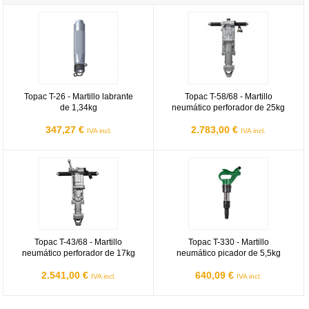
Topac T-26
Topac T-58/68
Topac T-26 - Martillo labrante
Topac T-58/68 - Martillo
de 1,34kg
neumático perforador de 25kg
347,27 €
2.783,00 €
IVA incl.
IVA incl.
Topac T-43/68
Topac T-330
Topac T-43/68 - Martillo
Topac T-330 - Martillo
neumático perforador de 17kg
neumático picador de 5,5kg
2.541,00 €
640,09 €
IVA incl.
IVA incl.