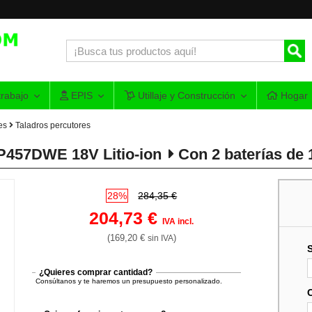
rabajo
EPIS
Utillaje y Construcción
Hogar
es
Taladros percutores
P457DWE 18V Litio-ion
Con 2 baterías de 
28%
284,35 €
204,73 €
IVA incl.
(169,20 €
)
sin IVA
¿Quieres comprar cantidad?
Consúltanos y te haremos un presupuesto personalizado.