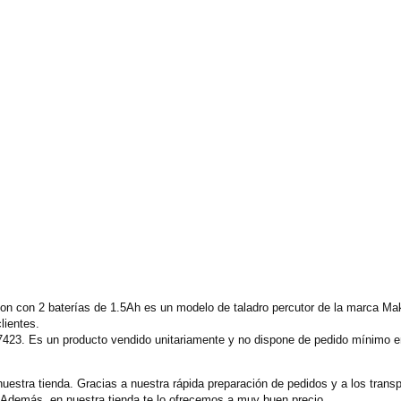
 con 2 baterías de 1.5Ah es un modelo de taladro percutor de la marca Maki
lientes.
7423. Es un producto vendido unitariamente y no dispone de pedido mínimo en
nuestra tienda. Gracias a nuestra rápida preparación de pedidos y a los tran
. Además, en nuestra tienda te lo ofrecemos a muy buen precio.