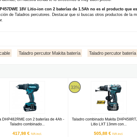
457DWE 18V Litio-ion con 2 baterías de 1.5Ah no es el producto que e
cción de Taladros percutores. Destacar que si buscas otros productos de la 
r.
 cable
Taladro percutor Makita batería
Taladro percutor baterí
 ligero Makita DHR165Z
 DHP482RME con 2 baterías de 4Ah - Taladro combinado 18V Litio
Taladro combinado Makita DHP45
33%
a DHP482RME con 2 baterías de 4Ah -
Taladro combinado Makita DHP458RT
Taladro combinado...
Litio LXT 13mm con...
417,98 €
505,88 €
IVA incl.
IVA incl.