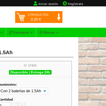
Iniciar sesión
Regístrate
0
PRODUCTOS
0,00
€
Ferretería
Marcas
1.5Ah
ID:
17423
Disponible | Entrega 24h
Suministro:
Cantidad