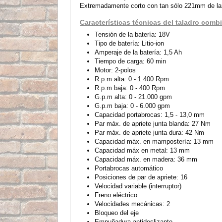
Extremadamente corto con tan sólo 221mm de largo
Características técnicas del taladro co
Tensión de la batería: 18V
Tipo de batería: Litio-ion
Amperaje de la batería: 1,5 Ah
Tiempo de carga: 60 min
Motor: 2-polos
R.p.m alta: 0 - 1.400 Rpm
R.p.m baja: 0 - 400 Rpm
G.p.m alta: 0 - 21.000 gpm
G.p.m baja: 0 - 6.000 gpm
Capacidad portabrocas: 1,5 - 13,0 mm
Par máx. de apriete junta blanda: 27 Nm
Par máx. de apriete junta dura: 42 Nm
Capacidad máx. en mampostería: 13 mm
Capacidad máx en metal: 13 mm
Capacidad máx. en madera: 36 mm
Portabrocas automático
Posiciones de par de apriete: 16
Velocidad variable (interruptor)
Freno eléctrico
Velocidades mecánicas: 2
Bloqueo del eje
Empuñadura antideslizante