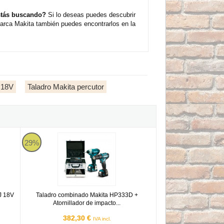
stás buscando?
Si lo deseas puedes descubrir
marca Makita también puedes encontrarlos en la
a 18V
Taladro Makita percutor
-ion LXT 13mm
8RTJ 18V Litio LXT 13mm con dos baterías 5Ah
Taladro combinado Makita HP333D + Atornillador de impacto
29%
J 18V
Taladro combinado Makita HP333D +
Atornillador de impacto...
382,30 €
IVA incl.