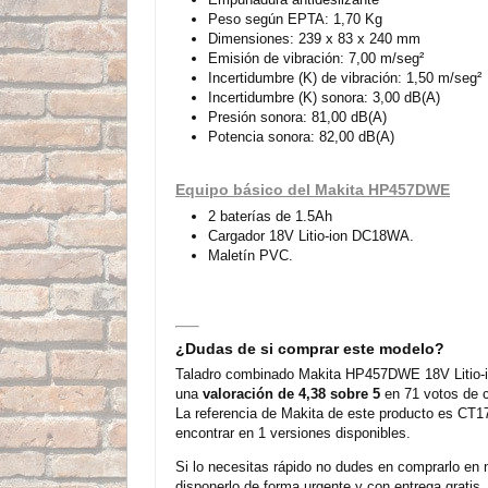
Peso según EPTA: 1,70 Kg
Dimensiones: 239 x 83 x 240 mm
Emisión de vibración: 7,00 m/seg²
Incertidumbre (K) de vibración: 1,50 m/seg²
Incertidumbre (K) sonora: 3,00 dB(A)
Presión sonora: 81,00 dB(A)
Potencia sonora: 82,00 dB(A)
Equipo básico del Makita HP457DWE
2 baterías de 1.5Ah
Cargador 18V Litio-ion DC18WA.
Maletín PVC.
¿Dudas de si comprar este modelo?
Taladro combinado Makita HP457DWE 18V Litio-ion
una
valoración de 4,38 sobre 5
en 71 votos de c
La referencia de Makita de este producto es CT1
encontrar en 1 versiones disponibles.
Si lo necesitas rápido no dudes en comprarlo en 
disponerlo de forma urgente y con entrega gratis