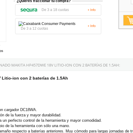
¿Quieres fraccionar tu compra?
De 3 a 18 cuotas
+ Info
+ Info
De 3 a 12 cuotas
tos
DO MAKITA HP457DWE 18V LITIO-ION CON 2 BATERÍAS DE 1.5AH:
itio-ion con 2 baterías de 1.5Ah
con cargador DC18WA.
ón de la fuerza y mayor durabilidad.
 un perfecto control de la herramienta y mayor comodidad.
bio de la herramienta con sólo una mano.
amaño respecto a baterías anteriores. Muy cómodo para largas jornadas de t