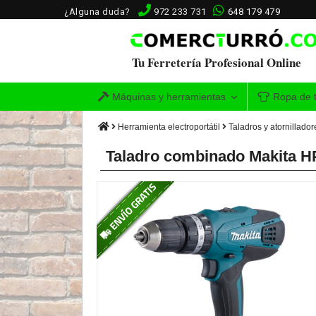
¿Alguna duda?
972 233 731
648 179 479
Tu Ferretería Profesional Online
Máquinas y herramientas
Ropa de t
Herramienta electroportátil
Taladros y atornillador
Taladro combinado Makita H