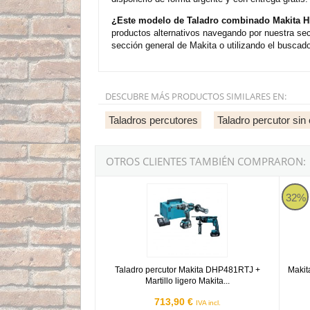
¿Este modelo de Taladro combinado Makita HP
productos alternativos navegando por nuestra se
sección general de Makita o utilizando el buscado
DESCUBRE MÁS PRODUCTOS SIMILARES EN:
Taladros percutores
Taladro percutor sin
OTROS CLIENTES TAMBIÉN COMPRARON:
Taladro percutor Makita DHP481RTJ + Martillo
Makita
32%
Taladro percutor Makita DHP481RTJ +
Makit
Martillo ligero Makita...
713,90 €
IVA incl.