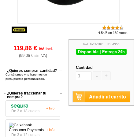
4.54/5 en 169 votos
Ref:
6-97-187
ID:
4359
119,86 €
IVA incl.
Disponible | Entrega 24h
(99,06 €
)
sin IVA
Cantidad
¿Quieres comprar cantidad?
Consúltanos y te haremos un
-
+
presupuesto personalizado.
¿Quieres fraccionar tu
Añadir al carrito
compra?
+ Info
De 3 a 18 cuotas
+ Info
De 3 a 12 cuotas