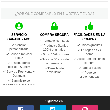
¿POR QUÉ COMPRARLO EN NUESTRA TIENDA?
SERVICIO
COMPRA SEGURA
FACILIDADES EN LA
GARANTIZADO
COMPRA
Tienda de confianza
Atención
Envíos gratuitos
Productos Stanley
personalizada
100% originales
Entregas en 24
Servicio rápido y
horas
Pago 100% seguro
eficaz
Asesoramiento en la
Más de 60 años de
Distribuidores
compra
experiencia
oficiales Stanley
Pago a plazos
Derecho de
Servicio Post-venta y
devolución
Pago con
Garantías
criptomonedas
Suministro de
accesorios y recambios
Síguenos en...