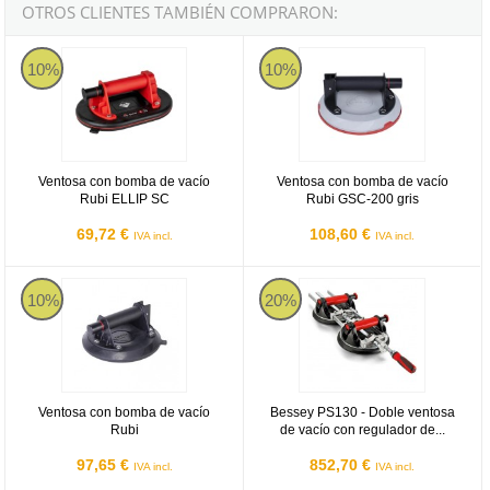
OTROS CLIENTES TAMBIÉN COMPRARON:
Ventosa con bomba de vacío Rubi ELLIP SC
Ventosa con bomba de vacío Rubi
10%
10%
Ventosa con bomba de vacío
Ventosa con bomba de vacío
Rubi ELLIP SC
Rubi GSC-200 gris
69,72 €
108,60 €
IVA incl.
IVA incl.
Ventosa con bomba de vacío Rubi
Bessey PS130 - Doble ventosa de 
10%
20%
Ventosa con bomba de vacío
Bessey PS130 - Doble ventosa
Rubi
de vacío con regulador de...
97,65 €
852,70 €
IVA incl.
IVA incl.