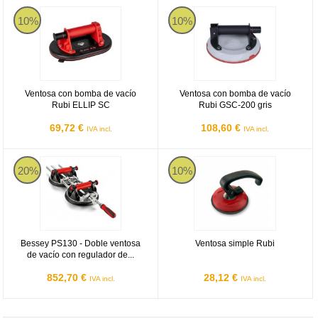
Ventosa con bomba de vacío Rubi ELLIP SC
Ventosa con bomba de vacío Rubi
10%
10%
Ventosa con bomba de vacío
Ventosa con bomba de vacío
Rubi ELLIP SC
Rubi GSC-200 gris
69,72 €
108,60 €
IVA incl.
IVA incl.
Bessey PS130 - Doble ventosa de vacío con regulador de separaci
Ventosa simple Rubi
20%
10%
Bessey PS130 - Doble ventosa
Ventosa simple Rubi
de vacío con regulador de...
852,70 €
28,12 €
IVA incl.
IVA incl.