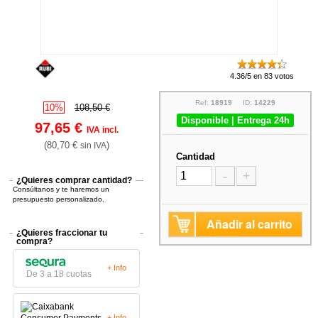
4.36/5 en 83 votos
Ref:
18919
ID:
14229
10%
108,50 €
Disponible | Entrega 24h
97,65 €
IVA incl.
(80,70 €
)
sin IVA
Cantidad
-
+
¿Quieres comprar cantidad?
Consúltanos y te haremos un
presupuesto personalizado.
Añadir al carrito
¿Quieres fraccionar tu
compra?
+ Info
De 3 a 18 cuotas
+ Info