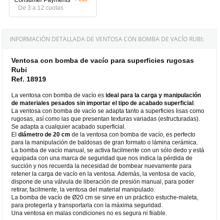
De 3 a 12 cuotas
INFORMACIÓN DETALLADA DE VENTOSA CON BOMBA DE VACÍO RUBI:
Ventosa con bomba de vacío para superficies rugosas
Rubi
Ref. 18919
La ventosa con bomba de vacío es
ideal para la carga y manipulación
de materiales pesados sin importar el tipo de acabado superficial
.
La ventosa con bomba de vacío se adapta tanto a superficies lisas como
rugosas, así como las que presentan texturas variadas (estructuradas).
Se adapta a cualquier acabado superficial.
El
diámetro de 20 cm
de la ventosa con bomba de vacío, es perfecto
para la manipulación de baldosas de gran formato o lámina cerámica.
La bomba de vacío manual, se activa facilmente con un sólo dedo y está
equipada con una marca de seguridad que nos indica la pérdida de
succión y nos recuerda la necesidad de bombear nuevamente para
retener la carga de vacío en la ventosa. Además, la ventosa de vacío,
dispone de una válvula de liberación de presión manual, para poder
retirar, facilmente, la ventosa del material manipulado.
La bomba de vacío de Ø20 cm se sirve en un práctico estuche-maleta,
para protegerla y transportarla con la máxima seguridad.
Una ventosa en malas condiciones no es segura ni fiiable.