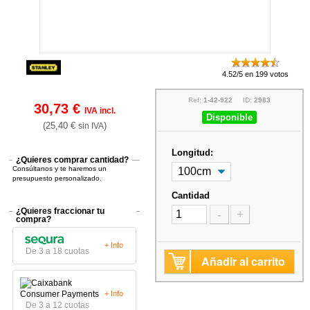
4.52/5 en 199 votos
Ref:
1-42-922
ID:
2983
30,73 €
IVA incl.
Disponible
(25,40 €
)
sin IVA
Longitud:
¿Quieres comprar cantidad?
Consúltanos y te haremos un
presupuesto personalizado.
Cantidad
¿Quieres fraccionar tu
-
+
compra?
+ Info
De 3 a 18 cuotas
Añadir al carrito
+ Info
De 3 a 12 cuotas