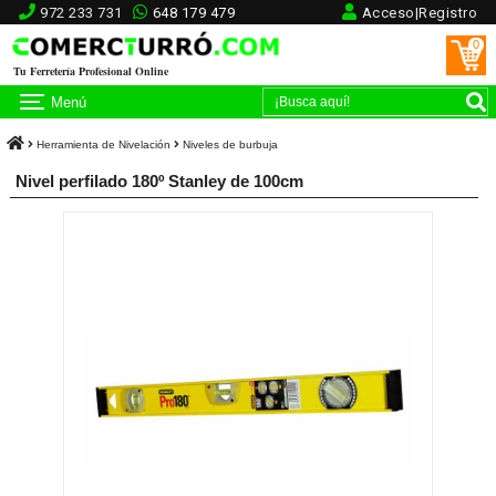
972 233 731
648 179 479
Acceso|Registro
0
Tu Ferretería Profesional Online
Menú
Herramienta de Nivelación
Niveles de burbuja
Nivel perfilado 180º Stanley de 100cm