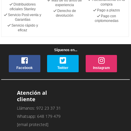
Más de 60 años de
Distribuidores
compra
experiencia
oficiales Stanley
Pago a plazos
Derecho de
Servicio Post-venta y
devolución
Pago con
Garantías
criptomonedas
Servicio rápido y
eficaz
Síguenos en...
Facebook
Twitter
Instagram
Atención al
cliente
Llámanos: 972 23 37 31
Whatsapp: 648 179 479
[email protected]