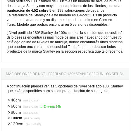
Nivel perfilado 180º Stanley de 100cm es un modelo de nivel de burbuja
de la marca Stanley con muy buenas opiniones de los clientes, con una
puntuación de 4,52 sobre 5
en 199 valoraciones de usuarios.
La referencia de Stanley de este modelo es 1-42-922. Es un producto
vendido unitariamente y no dispone de pedido mínimo en Comercial
Turró. Modelo que podrás encontrar en 5 versiones disponibles.
¿Nivel perfilado 180º Stanley de 100cm no es la solución que necesitas?
Si lo deseas encontrarás más modelos similares navegando por nuestro
catálogo online de Niveles de burbuja, donde encontrarás otros modelos
que pueden encajar con tu necesidad También puedes buscar todos los
productos de la marca Stanley en la sección específica que te ofrecemos.
MÁS OPCIONES DE NIVEL PERFILADO 180º STANLEY SEGÚN LONGITUD:
A continuación puedes ver las 5 opciones de Nivel perfilado 180º Stanley
que están disponibles para su compra en función de su longitud:
40cm
(Ref. 1-42-919)
60cm
→ Entrega 24h
(Ref. 1-42-920)
80cm
(Ref. 1-42-921)
100cm
(Ref. 1-42-922)
120cm
(Ref. 1-42-923)