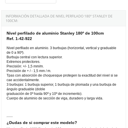
INFORMACIÓN DETALLADA DE NIVEL PERFILADO 180º STANLEY DE
100CM:
Nivel perfilado de aluminio Stanley 180º de 100cm
Ref. 1-42-922
Nivel perfilado en aluminio. 3 burbujas (horizontal, vertical y graduable
de 0 a 90º).
Burbuja central con lectura superior.
Extremos protectores.
Precisión: +/- 1,5 mm/m.
Precisión de + / - 1,5 mm / m.
Tpas con absorción de choquesque protegen la exactitud del nivel si se
cae accidentalmente.
3 burbujas: 1 burbuja superior, 1 burbuja de plomada y una burbuja de
ángulo graduable (doble
graduación de 0º hasta 90º y 10º de incremento).
Cuerpo de aluminio de sección de viga, duradero y larga vida.
¿Dudas de si comprar este modelo?