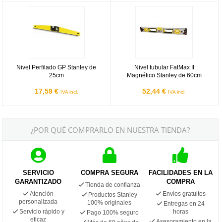
Nivel Perfilado GP Stanley de 25cm
Nivel tubular FatMax II Magnético
Nivel Perfilado GP Stanley de
Nivel tubular FatMax II
25cm
Magnético Stanley de 60cm
17,59 €
52,44 €
IVA incl.
IVA incl.
¿POR QUÉ COMPRARLO EN NUESTRA TIENDA?
SERVICIO
COMPRA SEGURA
FACILIDADES EN LA
GARANTIZADO
COMPRA
Tienda de confianza
Atención
Envíos gratuitos
Productos Stanley
personalizada
100% originales
Entregas en 24
Servicio rápido y
horas
Pago 100% seguro
eficaz
Asesoramiento en la