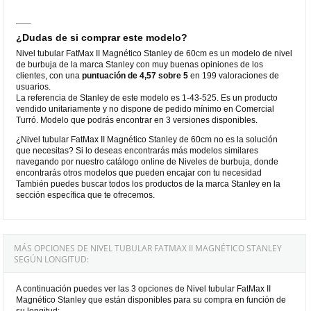
¿Dudas de si comprar este modelo?
Nivel tubular FatMax II Magnético Stanley de 60cm es un modelo de nivel
de burbuja de la marca Stanley con muy buenas opiniones de los
clientes, con una
puntuación de 4,57 sobre 5
en 199 valoraciones de
usuarios.
La referencia de Stanley de este modelo es 1-43-525. Es un producto
vendido unitariamente y no dispone de pedido mínimo en Comercial
Turró. Modelo que podrás encontrar en 3 versiones disponibles.
¿Nivel tubular FatMax II Magnético Stanley de 60cm no es la solución
que necesitas? Si lo deseas encontrarás más modelos similares
navegando por nuestro catálogo online de Niveles de burbuja, donde
encontrarás otros modelos que pueden encajar con tu necesidad
También puedes buscar todos los productos de la marca Stanley en la
sección específica que te ofrecemos.
MÁS OPCIONES DE NIVEL TUBULAR FATMAX II MAGNÉTICO STANLEY
SEGÚN LONGITUD:
A continuación puedes ver las 3 opciones de Nivel tubular FatMax II
Magnético Stanley que están disponibles para su compra en función de
su longitud: