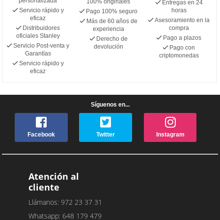
personalizada
100% originales
Entregas en 24
Servicio rápido y
horas
Pago 100% seguro
eficaz
Asesoramiento en la
Más de 60 años de
Distribuidores
compra
experiencia
oficiales Stanley
Pago a plazos
Derecho de
Servicio Post-venta y
devolución
Pago con
Garantías
criptomonedas
Servicio rápido y
eficaz
Síguenos en...
Facebook
Twitter
Instagram
Atención al
cliente
Llámanos: 972 23 37 31
Whatsapp: 648 179 479