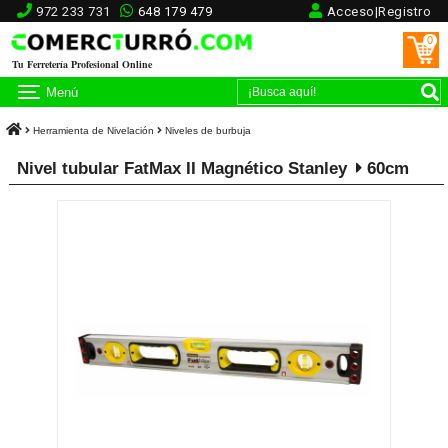
972 233 731
648 179 479
Acceso|Registro
0
Tu Ferretería Profesional Online
Menú
Herramienta de Nivelación
Niveles de burbuja
Nivel tubular FatMax II Magnético Stanley
60cm