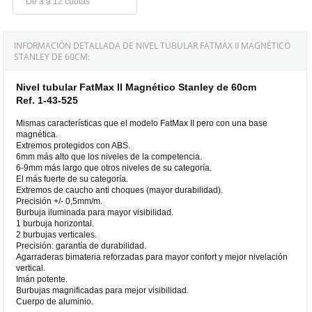
De 3 a 12 cuotas
INFORMACIÓN DETALLADA DE NIVEL TUBULAR FATMAX II MAGNÉTICO
STANLEY DE 60CM:
Nivel tubular FatMax II Magnético Stanley de 60cm
Ref. 1-43-525
Mismas características que el modelo FatMax II pero con una base
magnética.
Extremos protegidos con ABS.
6mm más alto que los niveles de la competencia.
6-9mm más largo que otros niveles de su categoría.
El más fuerte de su categoría.
Extremos de caucho anti choques (mayor durabilidad).
Precisión +/- 0,5mm/m.
Burbuja iluminada para mayor visibilidad.
1 burbuja horizontal.
2 burbujas verticales.
Precisión: garantía de durabilidad.
Agarraderas bimateria reforzadas para mayor confort y mejor nivelación
vertical.
Imán potente.
Burbujas magnificadas para mejor visibilidad.
Cuerpo de aluminio.