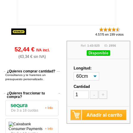
4.57/5 en 199 votos
Ref:
1-43-525
ID:
2956
52,44 €
IVA incl.
Disponible
(43,34 €
)
sin IVA
Longitud:
¿Quieres comprar cantidad?
Consúltanos y te haremos un
presupuesto personalizado.
Cantidad
¿Quieres fraccionar tu
-
+
compra?
+ Info
De 3 a 18 cuotas
Añadir al carrito
+ Info