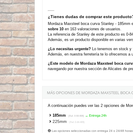
¿Tienes dudas de comprar este producto
Mordaza Maxsteel boca curva Stanley - 185mm es
sobre 10
en 163 valoraciones de usuarios.
La referencia de Stanley de este producto es 0-8
Además, es un producto disponible en varias ver
¿Lo necesitas urgente?
Lo tenemos en stock y t
Además, en nuestra ferretería te lo ofrecemos a 
¿Este modelo de Mordaza Maxsteel boca curv
navegando por nuestra sección de Alicates de pre
MÁS OPCIONES DE MORDAZA MAXSTEEL BOCA C
A continuación puedes ver las 2 opciones de Mor
185mm
→ Entrega 24h
(Ref. 0-84-808)
225mm
(Ref. 0-84-809)
Las opciones seleccionadas con entrega 24 o 24/48 horas