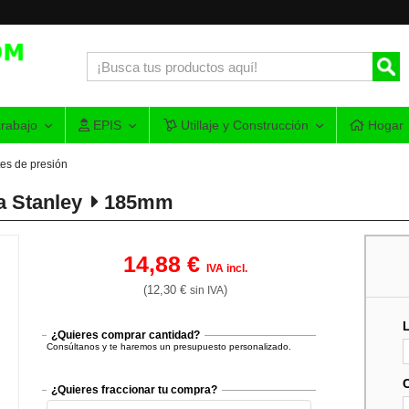
rabajo
EPIS
Utillaje y Construcción
Hogar
tes de presión
a Stanley
185mm
14,88 €
IVA incl.
(12,30 €
)
sin IVA
¿Quieres comprar cantidad?
Consúltanos y te haremos un presupuesto personalizado.
¿Quieres fraccionar tu compra?