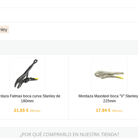
nley
m
za Fatmax boca curva Stanley de 180mm
Mordaza Maxsteel boca "V" Stanl
daza Fatmax boca curva Stanley de
Mordaza Maxsteel boca "V" Stanley
180mm
225mm
21,65 €
17,94 €
IVA incl.
IVA incl.
¿POR QUÉ COMPRARLO EN NUESTRA TIENDA?