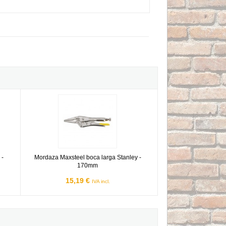
ey - 225mm
Mordaza Maxsteel boca larga Stanley - 170mm
 -
Mordaza Maxsteel boca larga Stanley -
170mm
15,19 €
IVA incl.