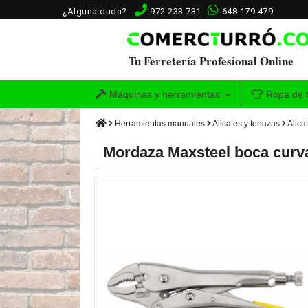
¿Alguna duda?
972 233 731
648 179 479
Tu Ferretería Profesional Online
Máquinas y herramientas
Ropa de t
Herramientas manuales
Alicates y tenazas
Alica
Mordaza Maxsteel boca curv