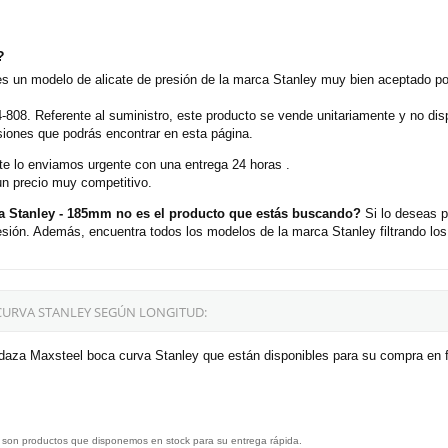
?
 un modelo de alicate de presión de la marca Stanley muy bien aceptado por
4-808. Referente al suministro, este producto se vende unitariamente y no dis
siones que podrás encontrar en esta página.
e lo enviamos urgente con una entrega 24 horas .
un precio muy competitivo.
a Stanley - 185mm no es el producto que estás buscando?
Si lo deseas p
sión. Además, encuentra todos los modelos de la marca Stanley filtrando lo
URVA STANLEY SEGÚN LONGITUD:
daza Maxsteel boca curva Stanley que están disponibles para su compra en f
 son productos que disponemos en stock para su entrega rápida.