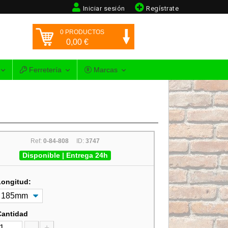
Iniciar sesión
Regístrate
0
PRODUCTOS
0,00
€
Ferretería
Marcas
Ref:
0-84-808
ID:
3747
Disponible | Entrega 24h
Longitud:
Cantidad