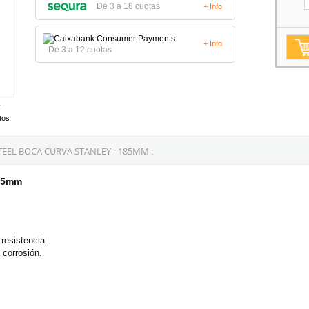
De 3 a 18 cuotas
+ Info
+ Info
De 3 a 12 cuotas
tos
EL BOCA CURVA STANLEY - 185MM :
185mm
resistencia.
 corrosión.