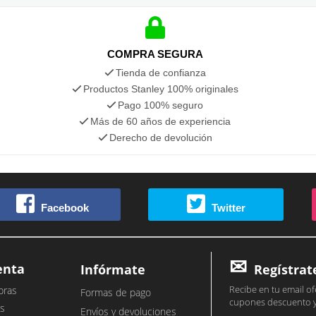
COMPRA SEGURA
Tienda de confianza
Productos Stanley 100% originales
Pago 100% seguro
Más de 60 años de experiencia
Derecho de devolución
Facebook
Twitter
enta
Infórmate
Regístrat
Recibe en tu email of
pras
Formas de pago
cupones descuento 
s
Envíos y devoluciones