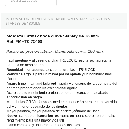
De 3 a 12 cuotas
INFORMACIÓN DETALLADA DE MORDAZA FATMAX BOCA CURVA
STANLEY DE 180MM:
Mordaza Fatmax boca curva Stanley de 180mm
Ref. FMHT0-75409
Alicate de presión fatmax. Mandíbula curva. 180 mm.
Fácil apertura – al desenganchar TRULOCK, resulta fácil apretar la
palanca de desbloqueo
Seguridad – sin apertura accidental gracias a TRULOCK
Pernos de argolla para un mayor par de apriete y un bobinado más
rápido
Agarre firme – la mandíbula optimizada y el diseño de la geometría del
dentado proporcionan un excepcional agarre
Acero de alto rendimiento protegido por un excepcional acabado
anticorrosión en negro
Mandíbulas CR-V reforzadas mediante inducción para una mayor vida
útil y un menor desgaste de los dientes
Mayor palanca, mayor palanca de apriete, cómodo de usar
Nuevo acabado anticorrosión resistente en negro sobre acero de alto
rendimiento para una mayor vida útil
Gama completa y uniforme para todos los usos