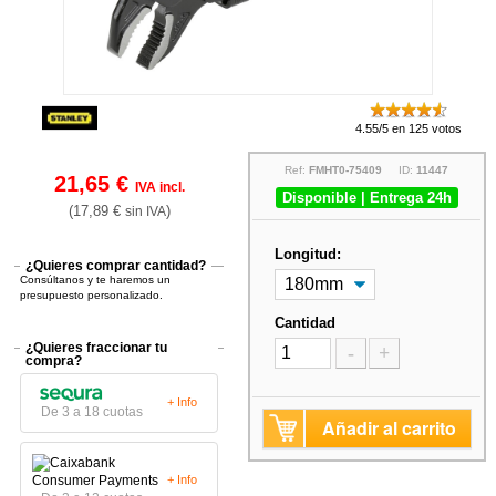
4.55/5 en 125 votos
Ref:
FMHT0-75409
ID:
11447
21,65 €
IVA incl.
Disponible | Entrega 24h
(17,89 €
)
sin IVA
Longitud:
¿Quieres comprar cantidad?
Consúltanos y te haremos un
presupuesto personalizado.
Cantidad
¿Quieres fraccionar tu
-
+
compra?
+ Info
De 3 a 18 cuotas
Añadir al carrito
+ Info