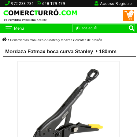
972 233 731
648 179 479
Acceso|Registro
0
Tu Ferretería Profesional Online
Menú
Herramientas manuales
Alicates y tenazas
Alicates de presión
Mordaza Fatmax boca curva Stanley
180mm