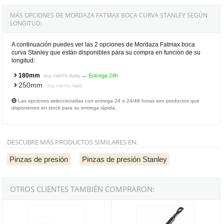
MÁS OPCIONES DE MORDAZA FATMAX BOCA CURVA STANLEY SEGÚN
LONGITUD:
A continuación puedes ver las 2 opciones de Mordaza Fatmax boca
curva Stanley que están disponibles para su compra en función de su
longitud:
180mm
→ Entrega 24h
(Ref. FMHT0-75409)
250mm
(Ref. FMHT0-74886)
Las opciones seleccionadas con entrega 24 o 24/48 horas son productos que
disponemos en stock para su entrega rápida.
DESCUBRE MÁS PRODUCTOS SIMILARES EN:
Pinzas de presión
Pinzas de presión Stanley
OTROS CLIENTES TAMBIÉN COMPRARON:
Mordaza Maxsteel boca curva Stanley - 185mm
Mordaza Fatmax boca recta Stan