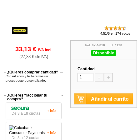
4.51/5 en 174 votos
Ref:
0-84-010
ID:
4120
33,13 €
IVA incl.
Disponible
(27,38 €
)
sin IVA
Cantidad
¿Quieres comprar cantidad?
Consúltanos y te haremos un
-
+
presupuesto personalizado.
¿Quieres fraccionar tu
Añadir al carrito
compra?
+ Info
De 3 a 18 cuotas
+ Info
De 3 a 12 cuotas