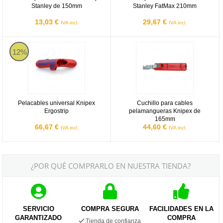
Stanley de 150mm
Stanley FatMax 210mm
13,03 €
29,67 €
IVA incl.
IVA incl.
Pelacables universal Knipex Ergostrip
Cuchillo para cables pelamangue
12%
Pelacables universal Knipex
Cuchillo para cables
Ergostrip
pelamangueras Knipex de
165mm
66,67 €
44,60 €
IVA incl.
IVA incl.
¿POR QUÉ COMPRARLO EN NUESTRA TIENDA?
SERVICIO
COMPRA SEGURA
FACILIDADES EN LA
GARANTIZADO
COMPRA
Tienda de confianza