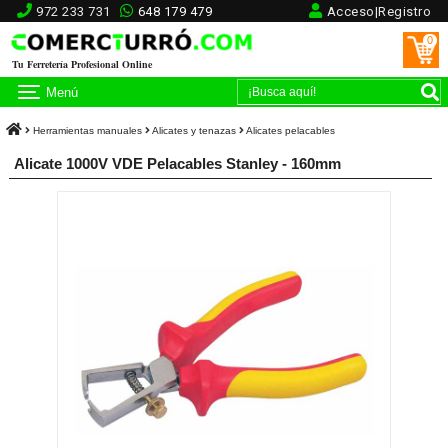
972 233 731
648 179 479
Acceso|Registro
0
Tu Ferretería Profesional Online
Menú
Herramientas manuales
Alicates y tenazas
Alicates pelacables
Alicate 1000V VDE Pelacables Stanley - 160mm