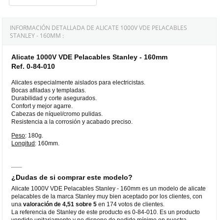
INFORMACIÓN DETALLADA DE ALICATE 1000V VDE PELACABLES
STANLEY - 160MM :
Alicate 1000V VDE Pelacables Stanley - 160mm
Ref. 0-84-010
Alicates especialmente aislados para electricistas.
Bocas afiladas y templadas.
Durabilidad y corte asegurados.
Confort y mejor agarre.
Cabezas de níquel/cromo pulidas.
Resistencia a la corrosión y acabado preciso.
Peso
: 180g.
Longitud
: 160mm.
¿Dudas de si comprar este modelo?
Alicate 1000V VDE Pelacables Stanley - 160mm es un modelo de alicate
pelacables de la marca Stanley muy bien aceptado por los clientes, con
una
valoración de 4,51 sobre 5
en 174 votos de clientes.
La referencia de Stanley de este producto es 0-84-010. Es un producto
vendido unitariamente y no dispone de pedido mínimo en nuestra