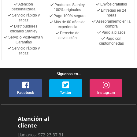
Atención
Envíos gratuitos
Productos Stanley
personalizada
100% originales
Entregas en 24
Servicio rápido y
horas
Pago 100% seguro
eficaz
Asesoramiento en la
Más de 60 años de
Distribuidores
compra
experiencia
oficiales Stanley
Pago a plazos
Derecho de
Servicio Post-venta y
devolución
Pago con
Garantías
criptomonedas
Servicio rápido y
eficaz
Síguenos en...
Facebook
Twitter
Instagram
Atención al
cliente
Llámanos: 972 23 37 31