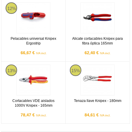
Pelacables universal Knipex Ergostrip
Alicate cortacables Knipex para f
12%
Pelacables universal Knipex
Alicate cortacables Knipex para
Ergostrip
fibra óptica 165mm
66,67 €
62,40 €
IVA incl.
IVA incl.
Cortacables VDE aislados 1000V Knipex - 165mm
Tenaza llave Knipex - 180mm
13%
15%
Cortacables VDE aislados
Tenaza llave Knipex - 180mm
1000V Knipex - 165mm
78,47 €
84,61 €
IVA incl.
IVA incl.