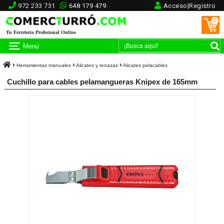
972 233 731
648 179 479
Acceso|Registro
0
Tu Ferretería Profesional Online
Menú
Herramientas manuales
Alicates y tenazas
Alicates pelacables
Cuchillo para cables pelamangueras Knipex de 165mm