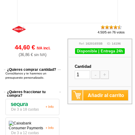
4.50/5 en 76 votos
Ref:
1620165SB
ID:
14196
44,60 €
IVA incl.
Disponible | Entrega 24h
(36,86 €
)
sin IVA
Cantidad
¿Quieres comprar cantidad?
Consúltanos y te haremos un
-
+
presupuesto personalizado.
¿Quieres fraccionar tu
Añadir al carrito
compra?
+ Info
De 3 a 18 cuotas
+ Info
De 3 a 12 cuotas