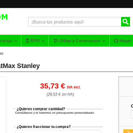
rabajo
EPIS
Utillaje y Construcción
Hogar
as
tMax Stanley
35,73 €
IVA incl.
(29,53 €
)
sin IVA
¿Quieres comprar cantidad?
Consúltanos y te haremos un presupuesto personalizado.
¿Quieres fraccionar tu compra?