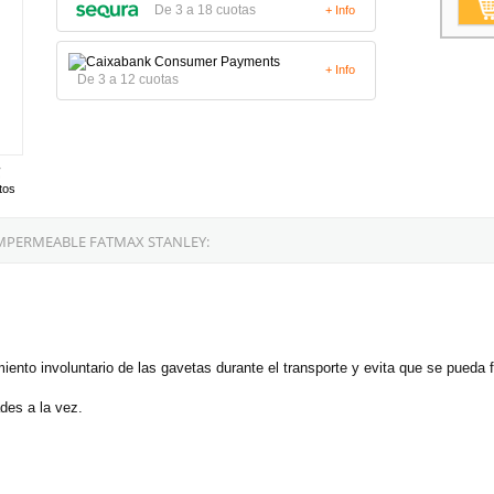
De 3 a 18 cuotas
+ Info
+ Info
De 3 a 12 cuotas
tos
MPERMEABLE FATMAX STANLEY:
iento involuntario de las gavetas durante el transporte y evita que se pueda fi
des a la vez.
.