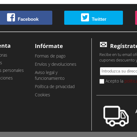
Facebook
Twitter
enta
Infórmate
Regístrat
Recibe en tu email of
pras
Formas de pago
cupones descuento 
s
Envíos y devoluciones
s personales
Aviso legal y
cciones
funcionamiento
Acepto la
políti
Política de privacidad
Cookies