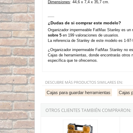
Dimensiones
: 44,6 x 7,4 x 35,7 cm.
¿Dudas de si comprar este modelo?
Organizador impermeable FatMax Stanley es un m
sobre 5
en 199 valoraciones de usuarios.
La referencia de Stanley de este modelo es 1-97
¿Organizador impermeable FatMax Stanley no es l
Cajas de herramientas, donde encontrarás otros 
específica que te ofrecemos.
DESCUBRE MÁS PRODUCTOS SIMILARES EN:
Cajas para guardar herramientas
Cajas p
OTROS CLIENTES TAMBIÉN COMPRARON:
Organizador impermeable profundo FatMax Sta
Caja h