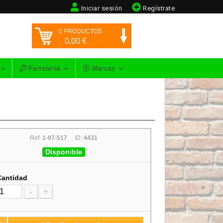
Iniciar sesión
Regístrate
0
PRODUCTOS
0,00
€
Ferretería
Marcas
Ref:
1-97-517
ID:
4431
Disponible
Cantidad
-
+