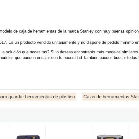
odelo de caja de herramientas de la marca Stanley con muy buenas opinione
-517. Es un producto vendido unitariamente y no dispone de pedido mínimo en
a solución que necesitas? Si lo deseas encontrarás más modelos similares 
modelos que pueden encajar con tu necesidad También puedes buscar todos l
ara guardar herramientas de plástico
Cajas de herramientas Sta
nley
erramientas impermeable cantilever FatMax Stanley - 18"/46cm
Caja herramientas con organizador