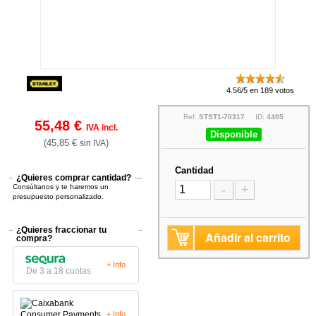
4.56/5 en 189 votos
Ref:
STST1-70317
ID:
4405
55,48 €
IVA incl.
Disponible
(45,85 €
)
sin IVA
Cantidad
¿Quieres comprar cantidad?
Consúltanos y te haremos un
-
+
presupuesto personalizado.
¿Quieres fraccionar tu
Añadir al carrito
compra?
+ Info
De 3 a 18 cuotas
+ Info