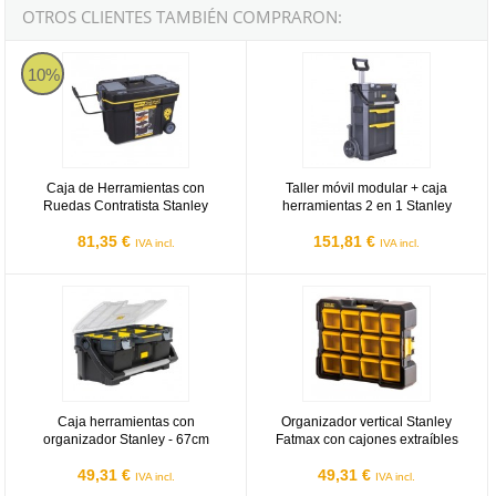
OTROS CLIENTES TAMBIÉN COMPRARON:
Caja de Herramientas con Ruedas Contratista Stanley
Taller móvil modular + caja herram
10%
Caja de Herramientas con
Taller móvil modular + caja
Ruedas Contratista Stanley
herramientas 2 en 1 Stanley
81,35 €
151,81 €
IVA incl.
IVA incl.
Caja herramientas con organizador Stanley - 67cm
Organizador vertical Stanley Fatm
Caja herramientas con
Organizador vertical Stanley
organizador Stanley - 67cm
Fatmax con cajones extraíbles
49,31 €
49,31 €
IVA incl.
IVA incl.