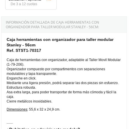
De 3 a 12 cuotas
INFORMACIÓN DETALLADA DE CAJA HERRAMIENTAS CON
ORGANIZADOR PARA TALLER MODULAR STANLEY - 56CM:
Caja herramientas con organizador para taller modular
Stanley - 56cm
Ref. STST1-70317
Caja de herramientas con organizador, adaptable al Taller Movil Modular
(1-79-206).
Organizador compuesto por compartimentos con separaciones
modulables y tapa transparente.
Enganche en click.
Mediante una ligera presión, podrá separar las dos piezas sin esfuerzo.
Estructura robusta.
Asa extra larga, para poder transportar de forma más cómoda y fácil la
caja.
Cierre metálicos inoxidables.
Dimensiones
: 55,6 x 32 x 24,9 cm.