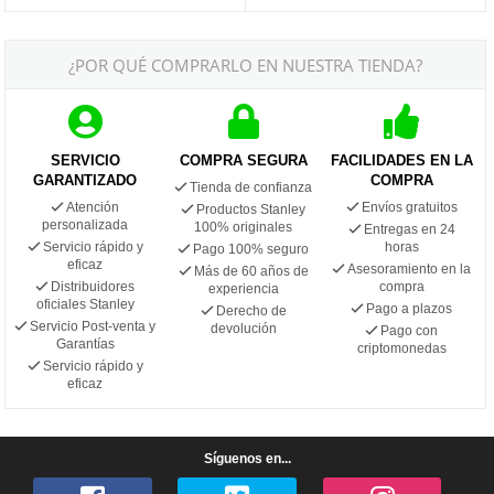
¿POR QUÉ COMPRARLO EN NUESTRA TIENDA?
SERVICIO
COMPRA SEGURA
FACILIDADES EN LA
GARANTIZADO
COMPRA
Tienda de confianza
Atención
Envíos gratuitos
Productos Stanley
personalizada
100% originales
Entregas en 24
Servicio rápido y
horas
Pago 100% seguro
eficaz
Asesoramiento en la
Más de 60 años de
Distribuidores
compra
experiencia
oficiales Stanley
Pago a plazos
Derecho de
Servicio Post-venta y
devolución
Pago con
Garantías
criptomonedas
Servicio rápido y
eficaz
Síguenos en...