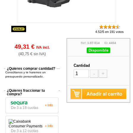
4.52/5 en 191 votos
Ref:
1-97-514
ID:
4404
49,31 €
IVA incl.
Disponible
(40,75 €
)
sin IVA
Cantidad
¿Quieres comprar cantidad?
Consúltanos y te haremos un
-
+
presupuesto personalizado.
¿Quieres fraccionar tu
Añadir al carrito
compra?
+ Info
De 3 a 18 cuotas
+ Info
De 3 a 12 cuotas