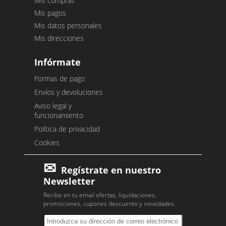
Mis compras
Mis pagos
Mis datos personales
Mis direcciones
Infórmate
Formas de pago
Envíos y devoluciones
Aviso legal y
funcionamiento
Política de privacidad
Cookies
Regístrate en nuestro
Newsletter
Recibe en tu email ofertas, liquidaciones,
promociones, cupones descuento y novedades.