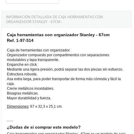
INFORMACIÓN DETALLADA DE CAJA HERRAMIENTAS CON
ORGANIZADOR STANLEY - 67CM :
Caja herramientas con organizador Stanley - 67cm
Ref. 1-97-514
Caja de herramientas con organizador.
Organizador compuesto por compartimentos con separaciones
modulables y tapa transparente.
Enganche en click.
Mediante una ligera presión, podrá separar las dos piezas sin esfuerzo.
Estructura robusta.
Asa extra larga, para poder transportar de forma más cómoda y fácil la
caja.
Cierre metálicos inoxidables.
Bisagras metálicas.
Mayor durabilidad y fuerza.
Dimensiones
: 67 x 32,3 x 25,1 cm.
¿Dudas de si comprar este modelo?
Caja herramientas con organizador Stanley - 67cm es un modelo de caja