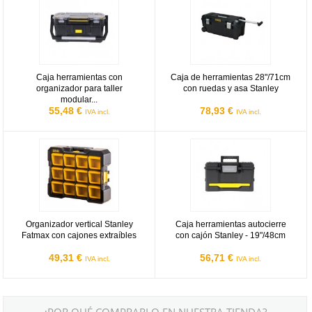
Caja herramientas con
Caja de herramientas 28"/71cm
organizador para taller
con ruedas y asa Stanley
modular...
55,48 €
78,93 €
IVA incl.
IVA incl.
Organizador vertical Stanley Fatmax con cajones extraíbles
Caja herramientas autocierre con 
Organizador vertical Stanley
Caja herramientas autocierre
Fatmax con cajones extraíbles
con cajón Stanley - 19"/48cm
49,31 €
56,71 €
IVA incl.
IVA incl.
¿POR QUÉ COMPRARLO EN NUESTRA TIENDA?