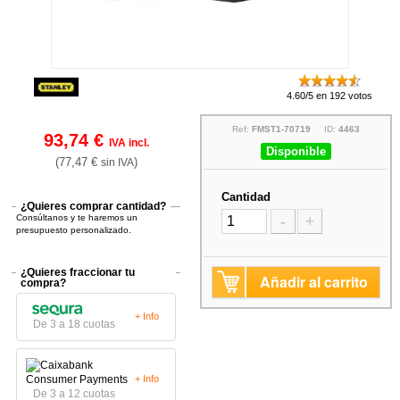
4.60/5 en 192 votos
Ref:
FMST1-70719
ID:
4463
93,74 €
IVA incl.
Disponible
(77,47 €
)
sin IVA
Cantidad
¿Quieres comprar cantidad?
Consúltanos y te haremos un
-
+
presupuesto personalizado.
¿Quieres fraccionar tu
Añadir al carrito
compra?
+ Info
De 3 a 18 cuotas
+ Info
De 3 a 12 cuotas