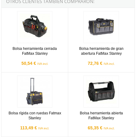
OTROS CLIENTES TAMBIÉN COMPRARON:
Bolsa herramienta cerrada FatMax Stanley
Bolsa herramienta de gran abertu
Bolsa herramienta cerrada
Bolsa herramienta de gran
FatMax Stanley
abertura FatMax Stanley
50,54 €
72,76 €
IVA incl.
IVA incl.
Bolsa rígida con ruedas Fatmax Stanley
Bolsa herramienta abierta FatMax
Bolsa rígida con ruedas Fatmax
Bolsa herramienta abierta
Stanley
FatMax Stanley
113,49 €
65,35 €
IVA incl.
IVA incl.