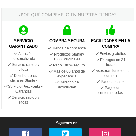
¿POR QUÉ COMPRARLO EN NUESTRA TIENDA?
SERVICIO
COMPRA SEGURA
FACILIDADES EN LA
GARANTIZADO
COMPRA
Tienda de confianza
Atención
Envíos gratuitos
Productos Stanley
personalizada
100% originales
Entregas en 24
Servicio rápido y
horas
Pago 100% seguro
eficaz
Asesoramiento en la
Más de 60 años de
Distribuidores
compra
experiencia
oficiales Stanley
Pago a plazos
Derecho de
Servicio Post-venta y
devolución
Pago con
Garantías
criptomonedas
Servicio rápido y
eficaz
Síguenos en...