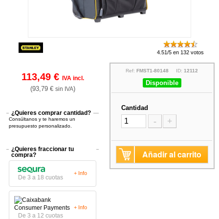
4.51/5 en 132 votos
Ref:
FMST1-80148
ID:
12112
113,49 €
IVA incl.
Disponible
(93,79 €
)
sin IVA
Cantidad
¿Quieres comprar cantidad?
Consúltanos y te haremos un
-
+
presupuesto personalizado.
¿Quieres fraccionar tu
Añadir al carrito
compra?
+ Info
De 3 a 18 cuotas
+ Info
De 3 a 12 cuotas