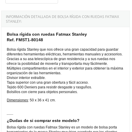
INFORMACIÓN DETALLADA DE BOLSA RÍGIDA CON RUEDAS FATMAX
STANLEY:
Bolsa rígida con ruedas Fatmax Stanley
Ref. FMST1-80148
Bolsa rígida Stanley que nos ofrece una gran capacidad para guardar
diferentes herramientas eléctricas, herramientas manuales y accesorios.
Gracias a su asa telescópica de gran resistencia y a sus ruedas nos
ofrece la posibilidad de moverla y transportarla muy fácilmente.
Múltiples compartimentos en el interior y exterior para obtener la máxima
organización de las herramientas.
Divisor interior extraíble.
Tapa superior con una gran obertura y fácil acceso.
Tejido 600 Deniers para resistir desgaste y rasguños.
Bolsillos con cierre para objetos personales.
Dimensiones
: 50 x 36 x 41 cm.
¿Dudas de si comprar este modelo?
Bolsa rígida con ruedas Fatmax Stanley es un modelo de bolsa porta
herramientas de la marca Stanley muy bien aceptado por los clientes,