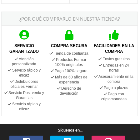
¿POR QUÉ COMPRARLO EN NUESTRA TIENDA?
SERVICIO
COMPRA SEGURA
FACILIDADES EN LA
GARANTIZADO
COMPRA
Tienda de confianza
Atención
Envíos gratuitos
Productos Fermar
personalizada
100% originales
Entregas en 24
Servicio rápido y
horas
Pago 100% seguro
eficaz
Asesoramiento en la
Más de 60 años de
Distribuidores
compra
experiencia
oficiales Fermar
Pago a plazos
Derecho de
Servicio Post-venta y
devolución
Pago con
Garantías
criptomonedas
Servicio rápido y
eficaz
Síguenos en...