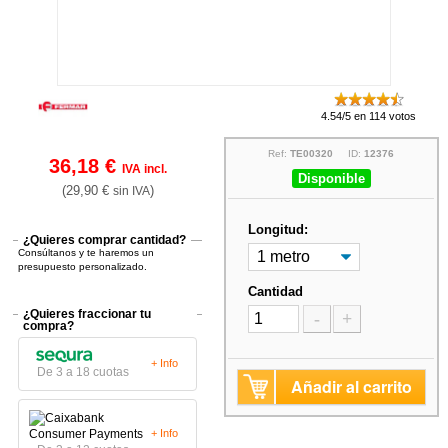
4.54/5 en 114 votos
Ref:
TE00320
ID:
12376
36,18 €
IVA incl.
Disponible
(29,90 €
)
sin IVA
Longitud:
¿Quieres comprar cantidad?
Consúltanos y te haremos un
presupuesto personalizado.
Cantidad
¿Quieres fraccionar tu
-
+
compra?
+ Info
De 3 a 18 cuotas
Añadir al carrito
+ Info