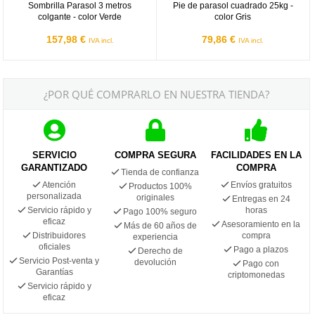
Sombrilla Parasol 3 metros
Pie de parasol cuadrado 25kg -
colgante - color Verde
color Gris
157,98 €
79,86 €
IVA incl.
IVA incl.
¿POR QUÉ COMPRARLO EN NUESTRA TIENDA?
SERVICIO
COMPRA SEGURA
FACILIDADES EN LA
GARANTIZADO
COMPRA
Tienda de confianza
Atención
Envíos gratuitos
Productos 100%
personalizada
originales
Entregas en 24
Servicio rápido y
horas
Pago 100% seguro
eficaz
Asesoramiento en la
Más de 60 años de
Distribuidores
compra
experiencia
oficiales
Pago a plazos
Derecho de
Servicio Post-venta y
devolución
Pago con
Garantías
criptomonedas
Servicio rápido y
eficaz