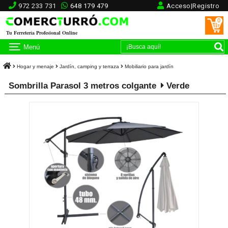
972 233 731
648 179 479
Acceso|Registro
0
Tu Ferretería Profesional Online
Menú
Hogar y menaje
Jardín, camping y terraza
Mobiliario para jardín
Sombrilla Parasol 3 metros colgante
Verde