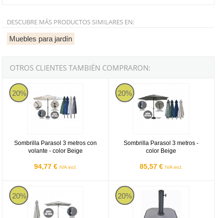
DESCUBRE MÁS PRODUCTOS SIMILARES EN:
Muebles para jardín
OTROS CLIENTES TAMBIÉN COMPRARON:
Sombrilla Parasol 3 metros con volante - color Beige
Sombrilla Parasol 3 metros - color
20%
20%
Sombrilla Parasol 3 metros con
Sombrilla Parasol 3 metros -
volante - color Beige
color Beige
94,77 €
85,57 €
IVA incl.
IVA incl.
Sombrilla Parasol 3x2 metros con manivela - color Beige
Pie de parasol cuadrado 25kg - col
20%
20%