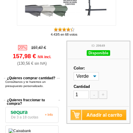
4.43/5 en 68 votos
ID:
20649
20%
197,47 €
Disponible
157,98 €
IVA incl.
(130,56 €
)
sin IVA
Color:
¿Quieres comprar cantidad?
Consúltanos y te haremos un
presupuesto personalizado.
Cantidad
-
+
¿Quieres fraccionar tu
compra?
Añadir al carrito
+ Info
De 3 a 18 cuotas