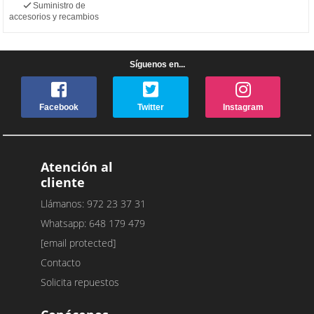
Suministro de
accesorios y recambios
Síguenos en...
Facebook
Twitter
Instagram
Atención al
cliente
Llámanos: 972 23 37 31
Whatsapp: 648 179 479
[email protected]
Contacto
Solicita repuestos