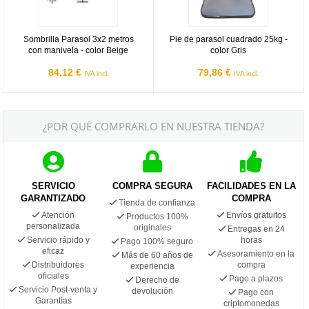
Sombrilla Parasol 3x2 metros
Pie de parasol cuadrado 25kg -
con manivela - color Beige
color Gris
84,12 €
79,86 €
IVA incl.
IVA incl.
¿POR QUÉ COMPRARLO EN NUESTRA TIENDA?
SERVICIO
COMPRA SEGURA
FACILIDADES EN LA
GARANTIZADO
COMPRA
Tienda de confianza
Atención
Envíos gratuitos
Productos 100%
personalizada
originales
Entregas en 24
Servicio rápido y
horas
Pago 100% seguro
eficaz
Asesoramiento en la
Más de 60 años de
Distribuidores
compra
experiencia
oficiales
Pago a plazos
Derecho de
Servicio Post-venta y
devolución
Pago con
Garantías
criptomonedas