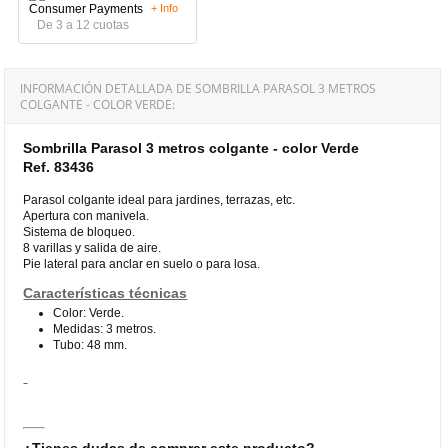
+ Info
De 3 a 12 cuotas
INFORMACIÓN DETALLADA DE SOMBRILLA PARASOL 3 METROS
COLGANTE - COLOR VERDE:
Sombrilla Parasol 3 metros colgante - color Verde
Ref. 83436
Parasol colgante ideal para jardines, terrazas, etc.
Apertura con manivela.
Sistema de bloqueo.
8 varillas y salida de aire.
Pie lateral para anclar en suelo o para losa.
Características técnicas
Color: Verde.
Medidas: 3 metros.
Tubo: 48 mm.
¿Tienes dudas de comprar este producto?