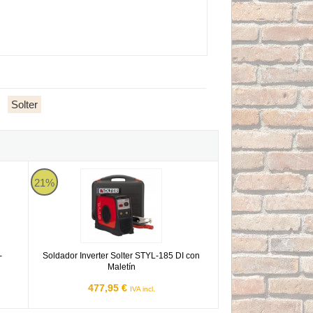
Solter
- Soldador Inverter de 200Amp
Soldador Inverter Solter STYL-185 DI con Maletín
21%
-
Soldador Inverter Solter STYL-185 DI con
Maletín
477,95 €
IVA incl.