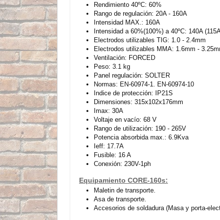
Rendimiento 40ºC: 60%
Rango de regulación: 20A - 160A
Intensidad MAX.: 160A
Intensidad a 60%(100%) a 40ºC: 140A (115A
Electrodos utilizables TIG: 1.0 - 2.4mm
Electrodos utilizables MMA: 1.6mm - 3.25
Ventilación: FORCED
Peso: 3.1 kg
Panel regulación: SOLTER
Normas: EN-60974-1. EN-60974-10
Indice de protección: IP21S
Dimensiones: 315x102x176mm
Imax: 30A
Voltaje en vacío: 68 V
Rango de utilización: 190 - 265V
Potencia absorbida max.: 6.9Kva
Ieff: 17.7A
Fusible: 16 A
Conexión: 230V-1ph
Equipamiento CORE-160s:
Maletin de transporte.
Asa de transporte.
Accesorios de soldadura (Masa y porta-elec