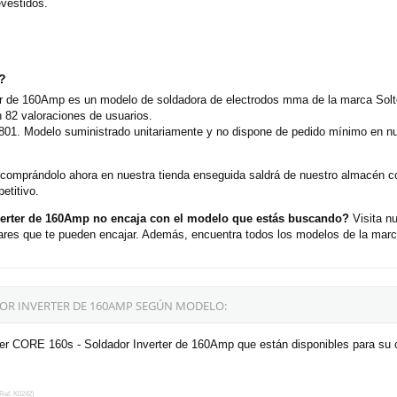
evestidos.
o?
er de 160Amp es un modelo de soldadora de electrodos mma de la marca Solt
 82 valoraciones de usuarios.
9801. Modelo suministrado unitariamente y no dispone de pedido mínimo en nu
 comprándolo ahora en nuestra tienda enseguida saldrá de nuestro almacén 
etitivo.
verter de 160Amp no encaja con el modelo que estás buscando?
Visita n
s que te pueden encajar. Además, encuentra todos los modelos de la marca 
DOR INVERTER DE 160AMP SEGÚN MODELO:
ter CORE 160s - Soldador Inverter de 160Amp que están disponibles para su
ef. K0242)