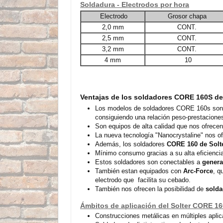
Soldadura - Electrodos por hora
Electrodo
Grosor chapa
2,0 mm
CONT.
2,5 mm
CONT.
3,2 mm
CONT.
4 mm
10
Ventajas de los soldadores CORE 160S de
Los modelos de soldadores CORE 160s so
consiguiendo una relación peso-prestaciones
Son equipos de alta calidad que nos ofrecen
La nueva tecnología "Nanocrystaline" nos o
Además, los soldadores
CORE 160 de Solt
Mínimo consumo gracias a su alta eficiencia
Estos soldadores son conectables a
genera
También estan equipados con
Arc-Force
, q
electrodo que facilita su cebado.
También nos ofrecen la posibilidad de
solda
Ámbitos de aplicación del Solter CORE 160
Construcciones metálicas en múltiples aplic