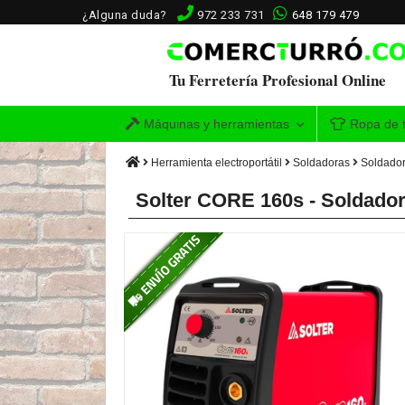
¿Alguna duda?
972 233 731
648 179 479
Tu Ferretería Profesional Online
Máquinas y herramientas
Ropa de t
Herramienta electroportátil
Soldadoras
Soldador
Solter CORE 160s - Soldador