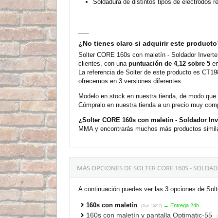
Soldadura de distintos tipos de electrodos r
¿No tienes claro si adquirir este product
Solter CORE 160s con maletín - Soldador Invert
clientes, con una
puntuación de 4,12 sobre 5
en
La referencia de Solter de este producto es CT1
ofrecemos en 3 versiones diferentes.
Modelo en stock en nuestra tienda, de modo que
Cómpralo en nuestra tienda a un precio muy comp
¿Solter CORE 160s con maletín - Soldador In
MMA y encontrarás muchos más productos similare
MÁS OPCIONES DE SOLTER CORE 160S - SOLDA
A continuación puedes ver las 3 opciones de Sol
160s con maletín
→ Entrega 24h
(Ref. 10217)
160s con maletín y pantalla Optimatic-55
(R