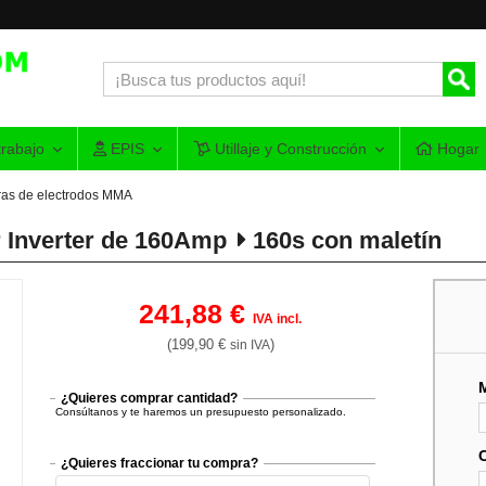
rabajo
EPIS
Utillaje y Construcción
Hogar
as de electrodos MMA
 Inverter de 160Amp
160s con maletín
241,88 €
IVA incl.
(199,90 €
)
sin IVA
¿Quieres comprar cantidad?
Consúltanos y te haremos un presupuesto personalizado.
¿Quieres fraccionar tu compra?