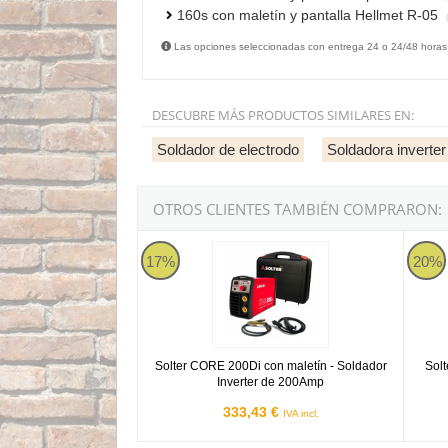
160s con maletín y pantalla Hellmet R-05
(
Las opciones seleccionadas con entrega 24 o 24/48 horas
DESCUBRE MÁS PRODUCTOS SIMILARES EN:
Soldador de electrodo
Soldadora inverter
OTROS CLIENTES TAMBIÉN COMPRARON:
Solter CORE 200Di con maletín - Soldador Inv
Solte
17%
20%
Solter CORE 200Di con maletín - Soldador
Solt
Inverter de 200Amp
333,43 €
IVA incl.