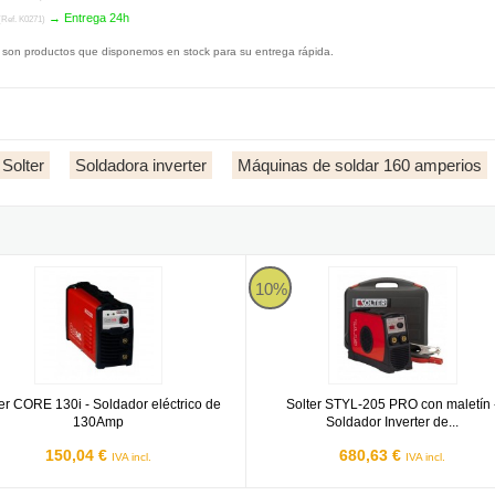
→ Entrega 24h
Ref. K0271)
 son productos que disponemos en stock para su entrega rápida.
 Solter
Soldadora inverter
Máquinas de soldar 160 amperios
erter de 200Amp
r CORE 130i
Solter STYL-205 PRO con maletín 
10%
er CORE 130i - Soldador eléctrico de
Solter STYL-205 PRO con maletín 
130Amp
Soldador Inverter de...
150,04 €
680,63 €
IVA incl.
IVA incl.