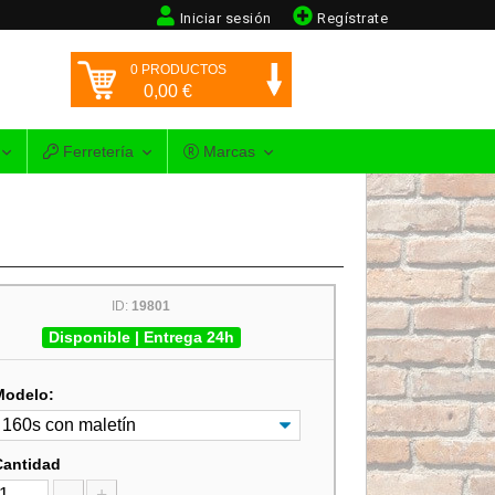
Iniciar sesión
Regístrate
0
PRODUCTOS
0,00
€
Ferretería
Marcas
ID:
19801
Disponible | Entrega 24h
Modelo:
Cantidad