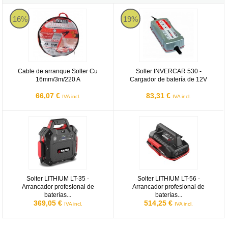
Cable de arranque Solter Cu 16mm/3m/220 A
Solter INVERCAR 530 - Cargador 
16%
19%
Cable de arranque Solter Cu
Solter INVERCAR 530 -
16mm/3m/220 A
Cargador de batería de 12V
66,07 €
83,31 €
IVA incl.
IVA incl.
Solter LITHIUM LT-35 - Arrancador profesional de baterías de 12V
Solter LITHIUM LT-56 - Arrancador
Solter LITHIUM LT-35 -
Solter LITHIUM LT-56 -
Arrancador profesional de
Arrancador profesional de
baterías...
baterías...
369,05 €
514,25 €
IVA incl.
IVA incl.