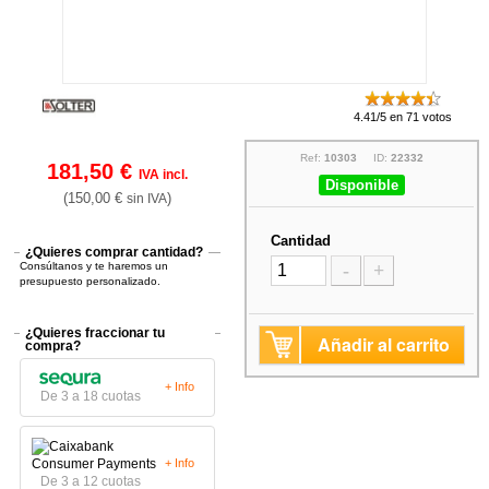
4.41/5 en 71 votos
Ref:
10303
ID:
22332
181,50 €
IVA incl.
Disponible
(150,00 €
)
sin IVA
Cantidad
¿Quieres comprar cantidad?
Consúltanos y te haremos un
-
+
presupuesto personalizado.
¿Quieres fraccionar tu
Añadir al carrito
compra?
+ Info
De 3 a 18 cuotas
+ Info
De 3 a 12 cuotas