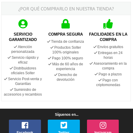
¿POR QUÉ COMPRARLO EN NUESTRA TIENDA?
SERVICIO
COMPRA SEGURA
FACILIDADES EN LA
GARANTIZADO
COMPRA
Tienda de confianza
Atención
Envíos gratuitos
Productos Solter
personalizada
100% originales
Entregas en 24
Servicio rápido y
horas
Pago 100% seguro
eficaz
Asesoramiento en la
Más de 60 años de
Distribuidores
compra
experiencia
oficiales Solter
Pago a plazos
Derecho de
Servicio Post-venta y
devolución
Pago con
Garantías
criptomonedas
Suministro de
accesorios y recambios
Síguenos en...
Facebook
Twitter
Instagram