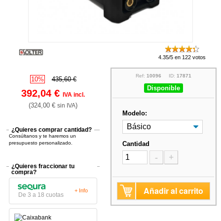
4.35/5 en 122 votos
Ref:
10096
ID:
17871
10%
435,60 €
Disponible
392,04 €
IVA incl.
(324,00 €
)
sin IVA
Modelo:
¿Quieres comprar cantidad?
Consúltanos y te haremos un
presupuesto personalizado.
Cantidad
-
+
¿Quieres fraccionar tu
compra?
Añadir al carrito
+ Info
De 3 a 18 cuotas