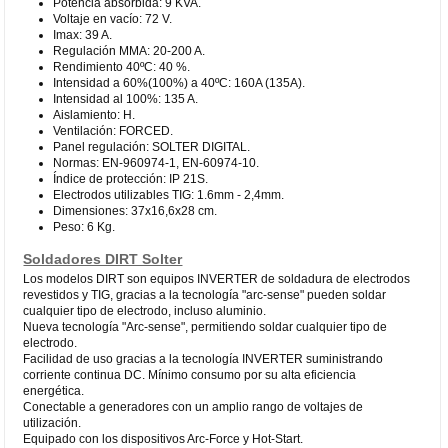
Potencia absorbida: 9 KVA.
Voltaje en vacío: 72 V.
Imax: 39 A.
Regulación MMA: 20-200 A.
Rendimiento 40ºC: 40 %.
Intensidad a 60%(100%) a 40ºC: 160A (135A).
Intensidad al 100%: 135 A.
Aislamiento: H.
Ventilación: FORCED.
Panel regulación: SOLTER DIGITAL.
Normas: EN-960974-1, EN-60974-10.
Índice de protección: IP 21S.
Electrodos utilizables TIG: 1.6mm - 2,4mm.
Dimensiones: 37x16,6x28 cm.
Peso: 6 Kg.
Soldadores DIRT Solter
Los modelos DIRT son equipos INVERTER de soldadura de electrodos
revestidos y TIG, gracias a la tecnología "arc-sense" pueden soldar
cualquier tipo de electrodo, incluso aluminio.
Nueva tecnología "Arc-sense", permitiendo soldar cualquier tipo de
electrodo.
Facilidad de uso gracias a la tecnología INVERTER suministrando
corriente continua DC. Mínimo consumo por su alta eficiencia
energética.
Conectable a generadores con un amplio rango de voltajes de
utilización.
Equipado con los dispositivos Arc-Force y Hot-Start.