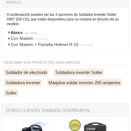
MODELO:
A continuación puedes ver las 3 opciones de Soldador Inverter Solter
DIRT 200 CEL que están disponibles para su compra en función de su
modelo:
Básico
(Ref. 10096)
Con Maletín
(Ref. K0213)
Con Maletín + Pantalla Hellmet R-10
(Ref. K0292)
DESCUBRE MÁS PRODUCTOS SIMILARES EN:
Soldador de electrodo
Soldadora inverter Solter
Soldadora inverter
Máquina soldar inverter 200 amperios
Solter
OTROS CLIENTES TAMBIÉN COMPRARON:
Soldador Inverter Solter DIRT 400 CEL
Solter STYL-205 PRO con maletín 
10%