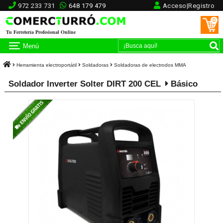
972 233 731
648 179 479
Acceso|Registro
0
Tu Ferretería Profesional Online
Menú
Herramienta electroportátil
Soldadoras
Soldadoras de electrodos MMA
Soldador Inverter Solter DIRT 200 CEL
Básico