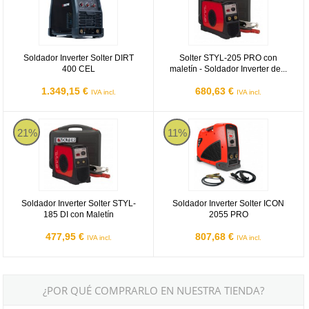
Soldador Inverter Solter DIRT
Solter STYL-205 PRO con
400 CEL
maletín - Soldador Inverter de...
1.349,15 €
680,63 €
IVA incl.
IVA incl.
Soldador Inverter Solter STYL-185 DI con Maletín
Soldador Inverter Solter ICON 2
21%
11%
Soldador Inverter Solter STYL-
Soldador Inverter Solter ICON
185 DI con Maletín
2055 PRO
477,95 €
807,68 €
IVA incl.
IVA incl.
¿POR QUÉ COMPRARLO EN NUESTRA TIENDA?