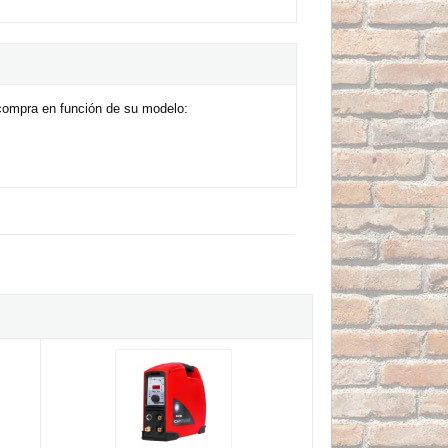
compra en función de su modelo:
G 200A AC/DC Wi
Solter ICONTIG BASIC - Soldador inverter TIG DC de 180A