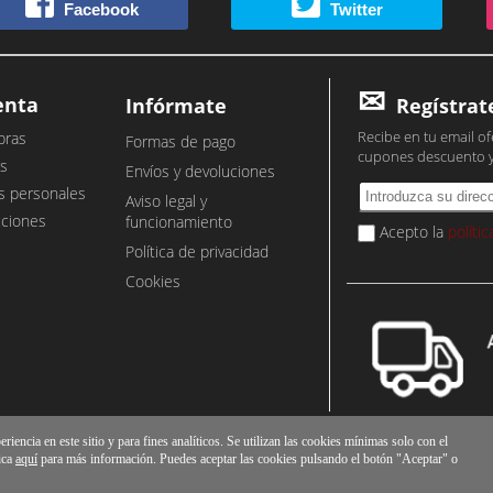
Facebook
Twitter
enta
Infórmate
Regístrat
Recibe en tu email of
pras
Formas de pago
cupones descuento 
s
Envíos y devoluciones
s personales
Aviso legal y
cciones
funcionamiento
Acepto la
políti
Política de privacidad
Cookies
iencia en este sitio y para fines analíticos. Se utilizan las cookies mínimas solo con el
ica
aquí
para más información. Puedes aceptar las cookies pulsando el botón "Aceptar" o