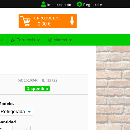
Iniciar sesión
Regístrate
0
PRODUCTOS
0,00
€
Ferretería
Marcas
Ref:
15163-R
ID:
12722
Disponible
Modelo:
Cantidad