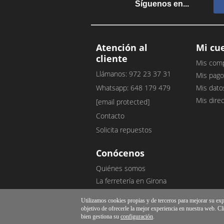
Síguenos en...
Atención al
Mi cu
cliente
Mis com
Llámanos: 972 23 37 31
Mis pago
Whatsapp: 648 179 479
Mis dato
Mis dire
[email protected]
Contacto
Solicita repuestos
Conócenos
Quiénes somos
La ferretería en Girona
Nuestro blog
Utilizamos cookies propias y de terceros para mejorar su exper
Opiniones de clientes
objetivo de ofrecerle la mejor experiencia en nuestra web. Cl
bien gestiona su
configuración
.