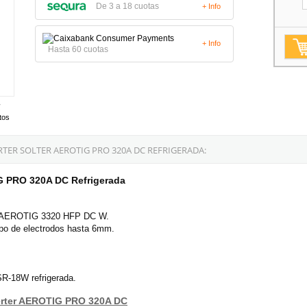
De 3 a 18 cuotas
+ Info
+ Info
Hasta 60 cuotas
tos
ER SOLTER AEROTIG PRO 320A DC REFRIGERADA:
IG PRO 320A DC Refrigerada
ter AEROTIG 3320 HFP DC W.
tipo de electrodos hasta 6mm.
SR-18W refrigerada.
verter AEROTIG PRO 320A DC