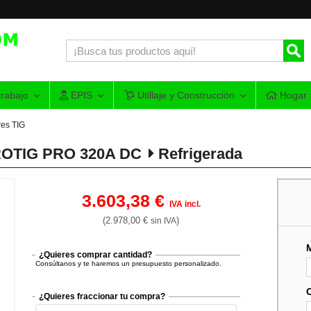
rabajo
EPIS
Utillaje y Construcción
Hogar
es TIG
EROTIG PRO 320A DC
Refrigerada
3.603,38 €
IVA incl.
(2.978,00 €
)
sin IVA
¿Quieres comprar cantidad?
Consúltanos y te haremos un presupuesto personalizado.
¿Quieres fraccionar tu compra?