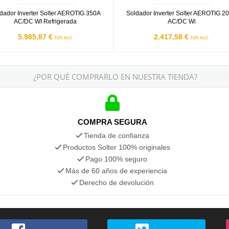
dador Inverter Solter AEROTIG 350A
Soldador Inverter Solter AEROTIG 2
AC/DC WI Refrigerada
AC/DC Wi
5.985,87 €
2.417,58 €
IVA incl.
IVA incl.
¿POR QUÉ COMPRARLO EN NUESTRA TIENDA?
COMPRA SEGURA
Tienda de confianza
Productos Solter 100% originales
Pago 100% seguro
Más de 60 años de experiencia
Derecho de devolución