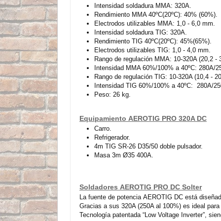
Intensidad soldadura MMA: 320A.
Rendimiento MMA 40ºC(20ºC): 40% (60%).
Electrodos utilizables MMA: 1,0 - 6,0 mm.
Intensidad soldadura TIG: 320A.
Rendimiento TIG 40ºC(20ºC): 45%(65%).
Electrodos utilizables TIG: 1,0 - 4,0 mm.
Rango de regulación MMA: 10-320A (20,2 - 
Intensidad MMA 60%/100% a 40ºC: 280A/2
Rango de regulación TIG: 10-320A (10,4 - 20
Intensidad TIG 60%/100% a 40ºC: 280A/25
Peso: 26 kg.
Equipamiento AEROTIG PRO 320A DC
Carro.
Refrigerador.
4m TIG SR-26 D35/50 doble pulsador.
Masa 3m Ø35 400A.
Soldadores AEROTIG PRO DC Solter
La fuente de potencia AEROTIG DC está diseñada
Gracias a sus 320A (250A al 100%) es ideal para 
Tecnología patentada “Low Voltage Inverter”, sie