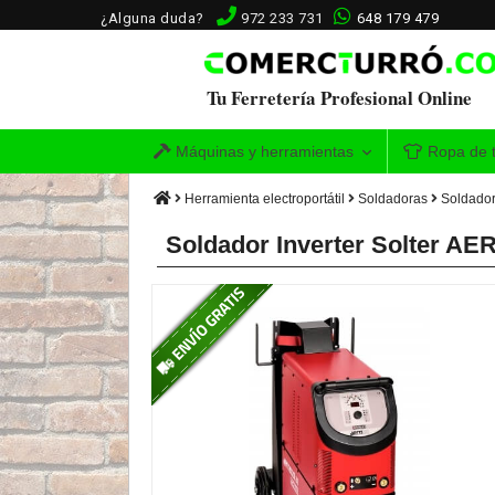
¿Alguna duda?
972 233 731
648 179 479
Tu Ferretería Profesional Online
Máquinas y herramientas
Ropa de t
Herramienta electroportátil
Soldadoras
Soldador
Soldador Inverter Solter A