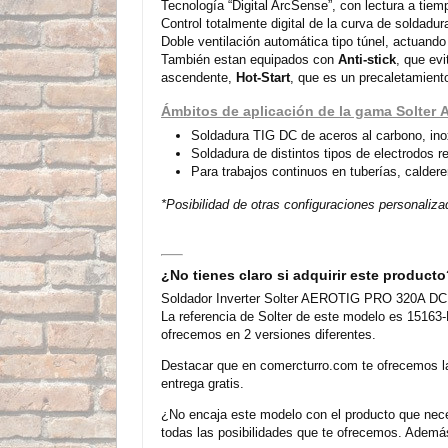
Tecnología “Digital ArcSense”, con lectura a tiem
Control totalmente digital de la curva de soldadur
Doble ventilación automática tipo túnel, actuand
También estan equipados con
Anti-stick
, que evi
ascendente,
Hot-Start
, que es un precaletamiento
Ámbitos de aplicación de la gama Solter 
Soldadura TIG DC de aceros al carbono, inox
Soldadura de distintos tipos de electrodos re
Para trabajos continuos en tuberías, calderer
*Posibilidad de otras configuraciones personaliz
¿No tienes claro si adquirir este product
Soldador Inverter Solter AEROTIG PRO 320A DC Re
La referencia de Solter de este modelo es 15163-
ofrecemos en 2 versiones diferentes.
Destacar que en comercturro.com te ofrecemos l
entrega gratis.
¿No encaja este modelo con el producto que nece
todas las posibilidades que te ofrecemos. Además