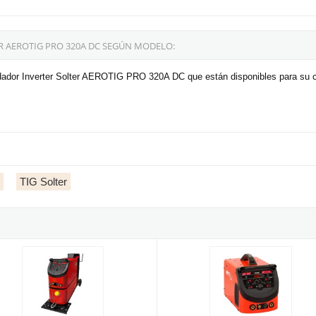
R AEROTIG PRO 320A DC SEGÚN MODELO:
ldador Inverter Solter AEROTIG PRO 320A DC que están disponibles para su 
TIG Solter
DC Refrigerada
or Inverter Solter AEROTIG 350A AC/DC WI Refrigerada
Soldador Inverter Solter AEROTI