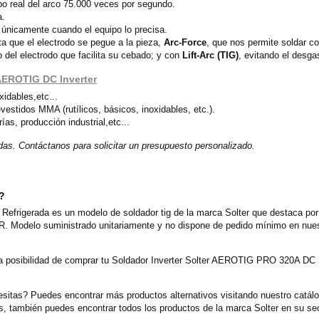
po real del arco 75.000 veces por segundo.
a.
o únicamente cuando el equipo lo precisa.
ta que el electrodo se pegue a la pieza,
Arc-Force
, que nos permite soldar co
 del electrodo que facilita su cebado; y con
Lift-Arc (TIG)
, evitando el desga
AEROTIG DC Inverter
idables,etc...
vestidos MMA (rutílicos, básicos, inoxidables, etc.).
ías, producción industrial,etc...
adas. Contáctanos para solicitar un presupuesto personalizado.
o?
frigerada es un modelo de soldador tig de la marca Solter que destaca por 
R. Modelo suministrado unitariamente y no dispone de pedido mínimo en nuest
a posibilidad de comprar tu Soldador Inverter Solter AEROTIG PRO 320A DC 
sitas? Puedes encontrar más productos alternativos visitando nuestro catál
, también puedes encontrar todos los productos de la marca Solter en su sec