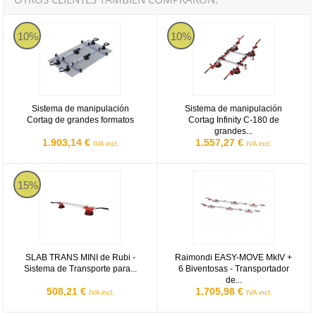
Sistema de manipulación Cortag de grandes formatos
Sistema de manipulación Cortag In
10%
10%
Sistema de manipulación
Sistema de manipulación
Cortag de grandes formatos
Cortag Infinity C-180 de
grandes...
1.903,14 €
1.557,27 €
IVA incl.
IVA incl.
SLAB TRANS MINI de Rubi - Sistema de Transporte para formatos
Raimondi EASY-MOVE MkIV + 6 Biv
15%
SLAB TRANS MINI de Rubi -
Raimondi EASY-MOVE MkIV +
Sistema de Transporte para...
6 Biventosas - Transportador
de...
508,21 €
1.705,98 €
IVA incl.
IVA incl.