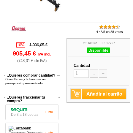
4.43/5 en 88 votos
Ref:
60802
ID:
17767
10%
1.006,05 €
Disponible
905,45 €
IVA incl.
(748,31 €
)
sin IVA
Cantidad
-
+
¿Quieres comprar cantidad?
Consúltanos y te haremos un
presupuesto personalizado.
Añadir al carrito
¿Quieres fraccionar tu
compra?
+ Info
De 3 a 18 cuotas
+ Info