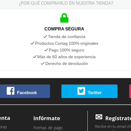
¿POR QUÉ COMPRARLO EN NUESTRA TIENDA?
COMPRA SEGURA
Tienda de confianza
Productos Cortag 100% originales
Pago 100% seguro
Más de 60 años de experiencia
Derecho de devolución
Facebook
Twitter
enta
Infórmate
Regístrat
Recibe en tu email of
pras
Formas de pago