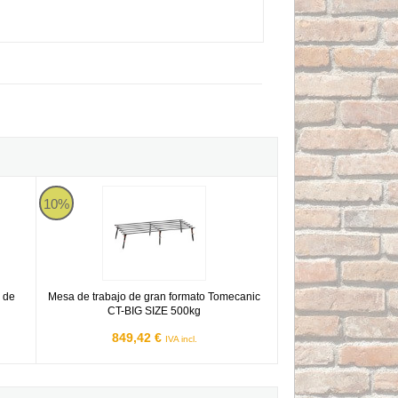
ma de Transporte para formatos medianos
Mesa de trabajo de gran formato Tomecanic CT-BIG SIZE 50
10%
 de
Mesa de trabajo de gran formato Tomecanic
CT-BIG SIZE 500kg
849,42 €
IVA incl.