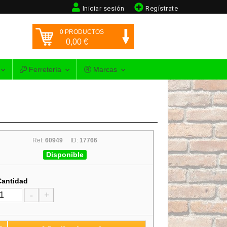
Iniciar sesión
Regístrate
0
PRODUCTOS
0,00
€
Ferretería
Marcas
Ref:
60949
ID:
17766
Disponible
Cantidad
-
+