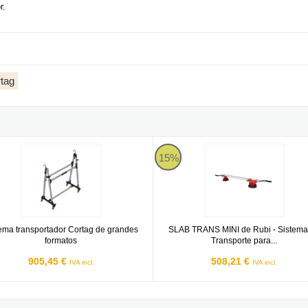
r.
tag
 de grandes formatos
a transportador Cortag de grandes formatos
SLAB TRANS MINI de Rubi - Siste
15%
ema transportador Cortag de grandes
SLAB TRANS MINI de Rubi - Sistema
formatos
Transporte para...
905,45 €
508,21 €
IVA incl.
IVA incl.