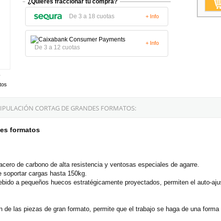
¿Quieres fraccionar tu compra?
De 3 a 18 cuotas
+ Info
+ Info
De 3 a 12 cuotas
tos
NIPULACIÓN CORTAG DE GRANDES FORMATOS:
des formatos
acero de carbono de alta resistencia y ventosas especiales de agarre.
 soportar cargas hasta 150kg.
 debido a pequeños huecos estratégicamente proyectados, permiten el auto-aj
n de las piezas de gran formato, permite que el trabajo se haga de una form