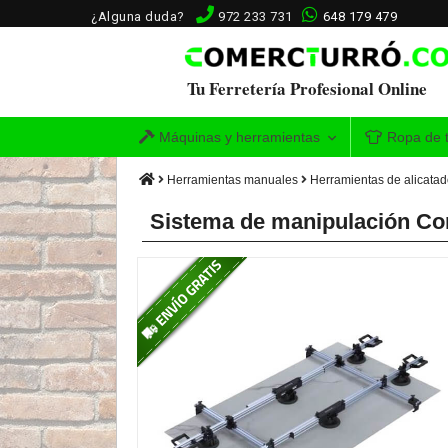
¿Alguna duda?
972 233 731
648 179 479
Tu Ferretería Profesional Online
Máquinas y herramientas
Ropa de t
Herramientas manuales
Herramientas de alicata
Sistema de manipulación Co