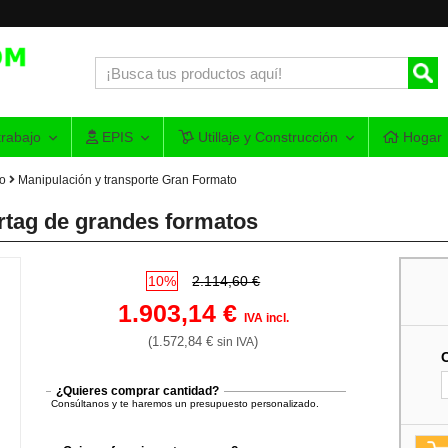
rabajo
EPIS
Utillaje y Construcción
Hogar
do
Manipulación y transporte Gran Formato
rtag de grandes formatos
10%
2.114,60 €
1.903,14 €
IVA incl.
(1.572,84 €
)
sin IVA
¿Quieres comprar cantidad?
Consúltanos y te haremos un presupuesto personalizado.