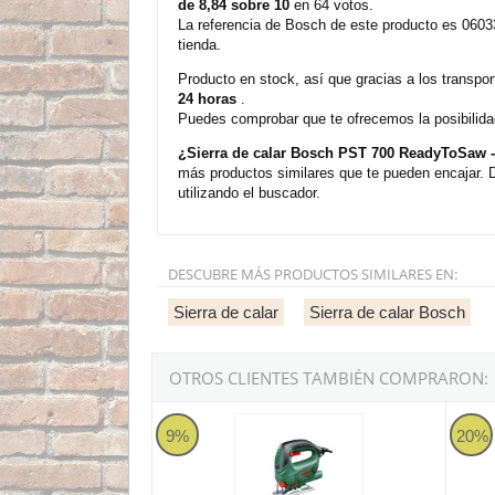
de 8,84 sobre 10
en 64 votos.
La referencia de Bosch de este producto es 0603
tienda.
Producto en stock, así que gracias a los transp
24 horas
.
Puedes comprobar que te ofrecemos la posibilida
¿Sierra de calar Bosch PST 700 ReadyToSaw 
más productos similares que te pueden encajar. 
utilizando el buscador.
DESCUBRE MÁS PRODUCTOS SIMILARES EN:
Sierra de calar
Sierra de calar Bosch
OTROS CLIENTES TAMBIÉN COMPRARON:
Sierra de calar Bosch PST EASY 650 SDS - 5
Sierra
9%
20%