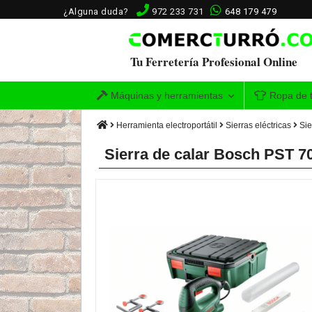
¿Alguna duda?
972 233 731
648 179 479
Tu Ferretería Profesional Online
Máquinas y herramientas
Ropa de t
Herramienta electroportátil
Sierras eléctricas
Sie
Sierra de calar Bosch PST 