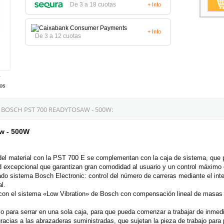
De 3 a 18 cuotas
+ Info
+ Info
De 3 a 12 cuotas
tos
BOSCH PST 700 READYTOSAW - 500W:
aw - 500W
a del material con la PST 700 E se complementan con la caja de sistema, que 
excepcional que garantizan gran comodidad al usuario y un control máximo d
do sistema Bosch Electronic: control del número de carreras mediante el interr
l.
con el sistema «Low Vibration» de Bosch con compensación lineal de masas
 para serrar en una sola caja, para que pueda comenzar a trabajar de inmedi
gracias a las abrazaderas suministradas, que sujetan la pieza de trabajo par