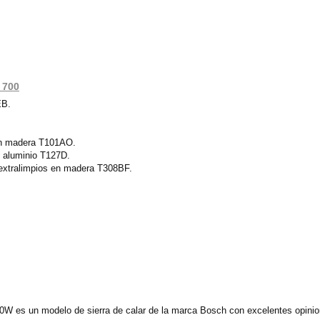
 700
EB.
 en madera T101AO.
n aluminio T127D.
y extralimpios en madera T308BF.
W es un modelo de sierra de calar de la marca Bosch con excelentes opinio