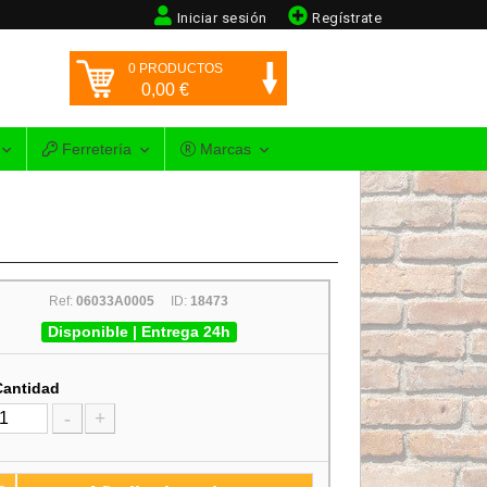
Iniciar sesión
Regístrate
0
PRODUCTOS
0,00
€
Ferretería
Marcas
Ref:
06033A0005
ID:
18473
Disponible | Entrega 24h
Cantidad
-
+