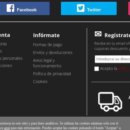
Facebook
Twitter
enta
Infórmate
Regístrat
Recibe en tu email of
pras
Formas de pago
cupones descuento 
s
Envíos y devoluciones
s personales
Aviso legal y
cciones
funcionamiento
Acepto la
políti
Política de privacidad
Cookies
iencia en este sitio y para fines analíticos. Se utilizan las cookies mínimas solo con el
ica
aquí
para más información. Puedes aceptar las cookies pulsando el botón "Aceptar" o