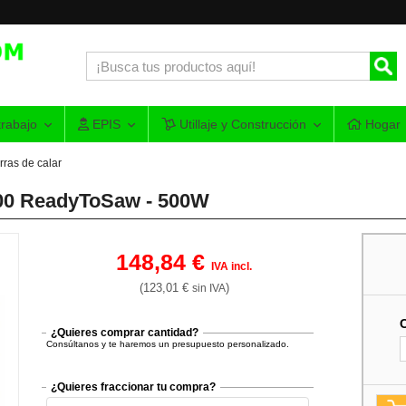
rabajo
EPIS
Utillaje y Construcción
Hogar
rras de calar
700 ReadyToSaw - 500W
148,84 €
IVA incl.
(123,01 €
)
sin IVA
¿Quieres comprar cantidad?
Consúltanos y te haremos un presupuesto personalizado.
¿Quieres fraccionar tu compra?