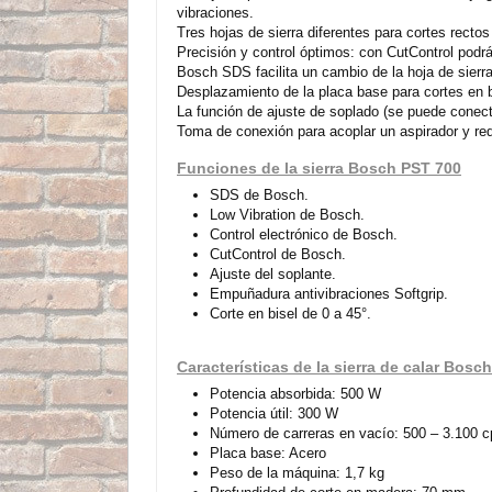
vibraciones.
Tres hojas de sierra diferentes para cortes recto
Precisión y control óptimos: con CutControl podrá 
Bosch SDS facilita un cambio de la hoja de sierra
Desplazamiento de la placa base para cortes en b
La función de ajuste de soplado (se puede conecta
Toma de conexión para acoplar un aspirador y redu
Funciones de la sierra Bosch PST 700
SDS de Bosch.
Low Vibration de Bosch.
Control electrónico de Bosch.
CutControl de Bosch.
Ajuste del soplante.
Empuñadura antivibraciones Softgrip.
Corte en bisel de 0 a 45°.
Características de la sierra de calar Bosc
Potencia absorbida: 500 W
Potencia útil: 300 W
Número de carreras en vacío: 500 – 3.100 
Placa base: Acero
Peso de la máquina: 1,7 kg