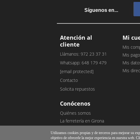
Síguenos en...
Atención al
Mi cu
cliente
Mis com
Llámanos: 972 23 37 31
Mis pago
Whatsapp: 648 179 479
Mis dato
Mis dire
[email protected]
Contacto
Solicita repuestos
Conócenos
Quiénes somos
La ferretería en Girona
Nuestro blog
Utilizamos cookies propias y de terceros para mejorar su exper
Opiniones de clientes
objetivo de ofrecerle la mejor experiencia en nuestra web. Cl