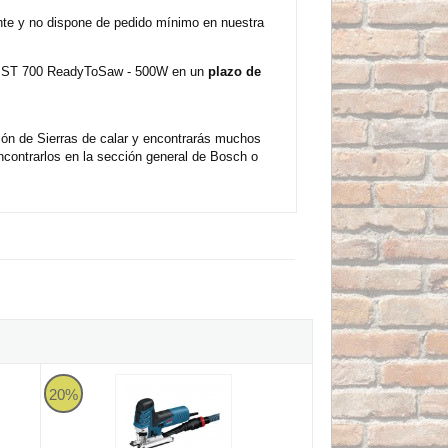
nte y no dispone de pedido mínimo en nuestra
sch PST 700 ReadyToSaw - 500W en un
plazo de
ión de Sierras de calar y encontrarás muchos
contrarlos en la sección general de Bosch o
rra
l GST 90 BE + Pack 25 hojas de sierra
Sierra de calar Bosch GST 150 CE Professional - 780W
20%