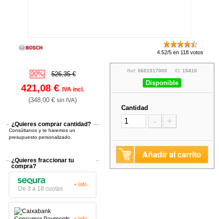
4.52/5 en 118 votos
Ref:
0601517000
ID:
15410
20%
526,35 €
Disponible
421,08 €
IVA incl.
(348,00 €
)
sin IVA
Cantidad
-
+
¿Quieres comprar cantidad?
Consúltanos y te haremos un
presupuesto personalizado.
Añadir al carrito
¿Quieres fraccionar tu
compra?
+ Info
De 3 a 18 cuotas
+ Info