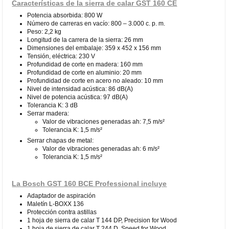
Características de la sierra de calar GST 160 CE
Potencia absorbida: 800 W
Número de carreras en vacío: 800 – 3.000 c. p. m.
Peso: 2,2 kg
Longitud de la carrera de la sierra: 26 mm
Dimensiones del embalaje: 359 x 452 x 156 mm
Tensión, eléctrica: 230 V
Profundidad de corte en madera: 160 mm
Profundidad de corte en aluminio: 20 mm
Profundidad de corte en acero no aleado: 10 mm
Nivel de intensidad acústica: 86 dB(A)
Nivel de potencia acústica: 97 dB(A)
Tolerancia K: 3 dB
Serrar madera:
Valor de vibraciones generadas ah: 7,5 m/s²
Tolerancia K: 1,5 m/s²
Serrar chapas de metal:
Valor de vibraciones generadas ah: 6 m/s²
Tolerancia K: 1,5 m/s²
La Bosch GST 160 BCE Professional incluye
Adaptador de aspiración
Maletín L-BOXX 136
Protección contra astillas
1 hoja de sierra de calar T 144 DP, Precision for Wood
1 hoja de sierra de calar T 244 D, Speed for Wood