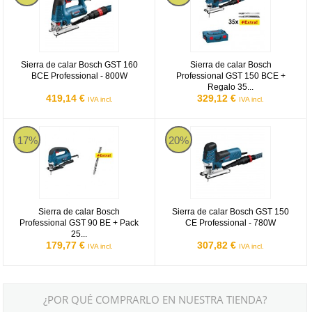
Sierra de calar Bosch GST 160
Sierra de calar Bosch
BCE Professional - 800W
Professional GST 150 BCE +
Regalo 35...
419,14 €
329,12 €
IVA incl.
IVA incl.
Sierra de calar Bosch Professional GST 90 BE + Pack 25 hojas de s
Sierra de calar Bosch GST 150 CE
17%
20%
Sierra de calar Bosch
Sierra de calar Bosch GST 150
Professional GST 90 BE + Pack
CE Professional - 780W
25...
179,77 €
307,82 €
IVA incl.
IVA incl.
¿POR QUÉ COMPRARLO EN NUESTRA TIENDA?