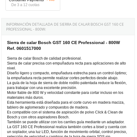
De 3 a 12 cuotas
INFORMACIÓN DETALLADA DE SIERRA DE CALAR BOSCH GST 160 CE
PROFESSIONAL - 800W:
Sierra de calar Bosch GST 160 CE Professional - 800W
Ref. 0601517000
Sierra de calar Bosch de calidad profesional.
Sierra de calar precisa con empuñadura recta para aplicaciones de alto
nivel.
Diseño ligero y compacto, empuñadura estrecha para un control óptimo;
la empuñadura recta permite realizar cortes perfectos desde abajo.
La guía de la hoja de sierra de doble rodillo patentada reduce la flexión,
para trabajar con una excelente precisión.
Motor fiable de 800 W y velocidad constante para cortar incluso en los
materiales más duros.
Esta herramienta está diseñada para el corte curvo en madera maciza,
tablero de aglomerado y compuestos de madera.
Es compatible con el sistema de aspiración de polvo Click & Clean de
Bosch y con otros aspiradores Bosch.
También se puede utilizar con los carriles guía mediante un adaptador.
La GST 160 CE Professional realiza también cortes a bisel y cuenta con
un soplador, una luz LED, función de movimiento orbital, control preciso,
selección de velocidad y cambios de la hoja de sierra SDS sin