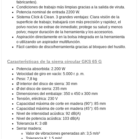
fabricantes).
Condiciones de trabajo más limpias gracias a la salida de viruta.
Potencia nominal de entrada 2200 W.
Sistema Click & Clean. 3 grandes ventajas: Clara visión de la
superficie de trabajo; trabajará con más precisión y rapidez, el
polvo nocivo se extrae de inmediato; protege su salud y menos
polvo; mayor duración de la herramienta y los accesorios.
Aspiración directamente en la bolsa integrada en la herramienta
o utilizando un aspirador multifunción.
Fácil cambio de disco/herramienta gracias al bloqueo del husillo.
Características de la sierra circular GKS 65 G
Potencia absorbida: 2.200 W
Velocidad de giro en vacío: 5.000 r. p. m.
Peso: 7,8 kg
Ø interior del disco de sierra: 30 mm
Ø del disco de sierra: 235 mm
Dimensiones del embalaje: 350 x 450 x 300 mm
Tensión, eléctrica: 230 V
Capacidad máxima de corte en madera (90°): 85 mm
Capacidad máxima de corte en madera (45°): 65 mm
Nivel de intensidad acústica: 92 dB(A)
Nivel de potencia acústica: 103 dB(A)
Tolerancia K: 3 dB
Serrar madera:
Valor de vibraciones generadas ah: 3,5 m/s²
Tolerancia K: 1,5 m/s²