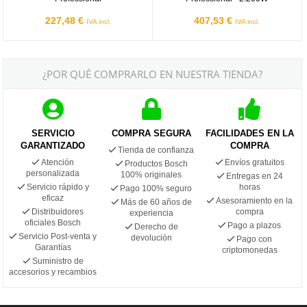
227,48 €
407,53 €
IVA incl.
IVA incl.
¿POR QUÉ COMPRARLO EN NUESTRA TIENDA?
SERVICIO
COMPRA SEGURA
FACILIDADES EN LA
GARANTIZADO
COMPRA
Tienda de confianza
Atención
Envíos gratuitos
Productos Bosch
personalizada
100% originales
Entregas en 24
Servicio rápido y
horas
Pago 100% seguro
eficaz
Asesoramiento en la
Más de 60 años de
Distribuidores
compra
experiencia
oficiales Bosch
Pago a plazos
Derecho de
Servicio Post-venta y
devolución
Pago con
Garantías
criptomonedas
Suministro de
accesorios y recambios