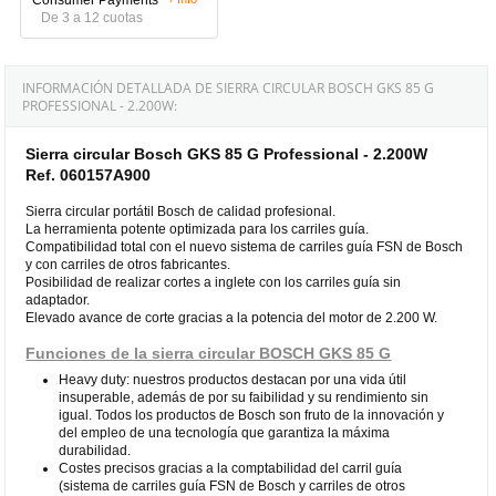
De 3 a 12 cuotas
INFORMACIÓN DETALLADA DE SIERRA CIRCULAR BOSCH GKS 85 G
PROFESSIONAL - 2.200W:
Sierra circular Bosch GKS 85 G Professional - 2.200W
Ref. 060157A900
Sierra circular portátil Bosch de calidad profesional.
La herramienta potente optimizada para los carriles guía.
Compatibilidad total con el nuevo sistema de carriles guía FSN de Bosch
y con carriles de otros fabricantes.
Posibilidad de realizar cortes a inglete con los carriles guía sin
adaptador.
Elevado avance de corte gracias a la potencia del motor de 2.200 W.
Funciones de la sierra circular BOSCH GKS 85 G
Heavy duty: nuestros productos destacan por una vida útil
insuperable, además de por su faibilidad y su rendimiento sin
igual. Todos los productos de Bosch son fruto de la innovación y
del empleo de una tecnología que garantiza la máxima
durabilidad.
Costes precisos gracias a la comptabilidad del carril guía
(sistema de carriles guía FSN de Bosch y carriles de otros