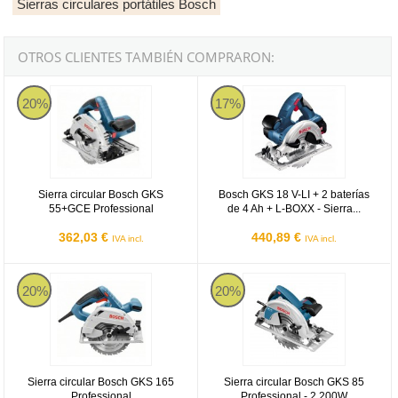
Sierras circulares portátiles Bosch
OTROS CLIENTES TAMBIÉN COMPRARON:
Sierra circular Bosch GKS 55+GCE Professional
Bosch GKS 18 V-LI + 2 baterías de
20%
17%
Sierra circular Bosch GKS
Bosch GKS 18 V-LI + 2 baterías
55+GCE Professional
de 4 Ah + L-BOXX - Sierra...
362,03 €
440,89 €
IVA incl.
IVA incl.
Sierra circular Bosch GKS 165 Professional
Sierra circular Bosch GKS 85 Prof
20%
20%
Sierra circular Bosch GKS 165
Sierra circular Bosch GKS 85
Professional
Professional - 2.200W