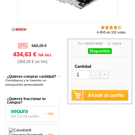
4.45/5 en 102 votos
Ref:
060157A900
ID:
15416
20%
543,29 €
Disponible
434,63 €
IVA incl.
(359,20 €
)
sin IVA
Cantidad
-
+
¿Quieres comprar cantidad?
Consúltanos y te haremos un
presupuesto personalizado.
Añadir al carrito
¿Quieres fraccionar tu
compra?
+ Info
De 3 a 18 cuotas
+ Info