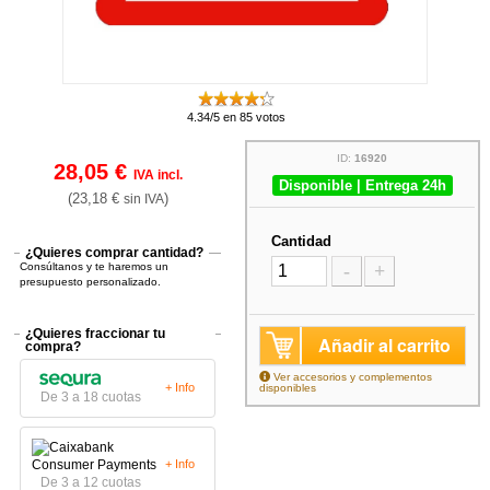
4.34/5 en 85 votos
ID:
16920
28,05 €
IVA incl.
Disponible | Entrega 24h
(23,18 €
)
sin IVA
Cantidad
¿Quieres comprar cantidad?
Consúltanos y te haremos un
-
+
presupuesto personalizado.
¿Quieres fraccionar tu
Añadir al carrito
compra?
Ver accesorios y complementos
+ Info
disponibles
De 3 a 18 cuotas
+ Info
De 3 a 12 cuotas