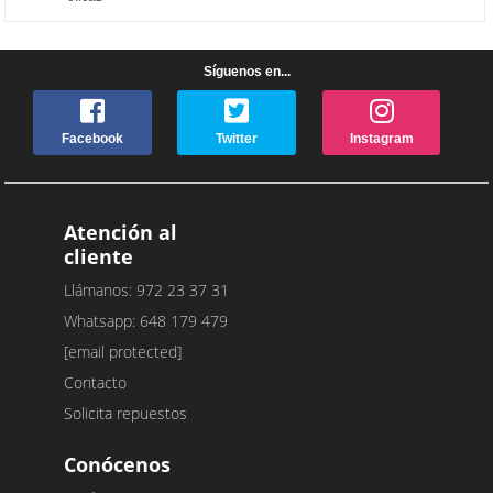
Síguenos en...
Facebook
Twitter
Instagram
Atención al
cliente
Llámanos: 972 23 37 31
Whatsapp: 648 179 479
[email protected]
Contacto
Solicita repuestos
Conócenos