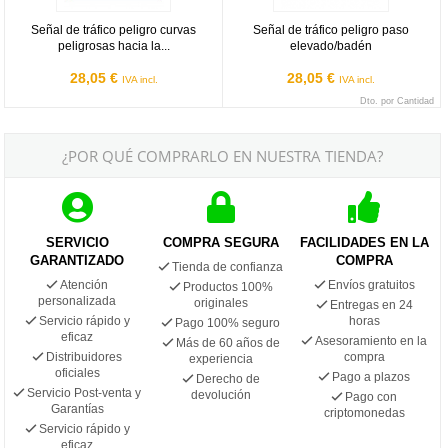
Señal de tráfico peligro curvas
Señal de tráfico peligro paso
peligrosas hacia la...
elevado/badén
28,05 €
28,05 €
IVA incl.
IVA incl.
Dto. por Cantidad
¿POR QUÉ COMPRARLO EN NUESTRA TIENDA?
SERVICIO
COMPRA SEGURA
FACILIDADES EN LA
GARANTIZADO
COMPRA
Tienda de confianza
Atención
Envíos gratuitos
Productos 100%
personalizada
originales
Entregas en 24
Servicio rápido y
horas
Pago 100% seguro
eficaz
Asesoramiento en la
Más de 60 años de
Distribuidores
compra
experiencia
oficiales
Pago a plazos
Derecho de
Servicio Post-venta y
devolución
Pago con
Garantías
criptomonedas
Servicio rápido y
eficaz