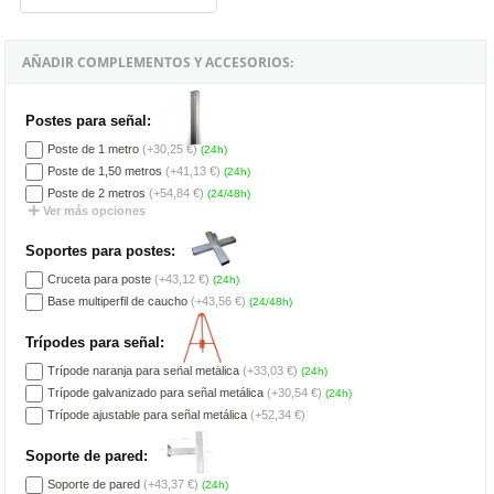
AÑADIR COMPLEMENTOS Y ACCESORIOS:
Postes para señal:
Poste de 1 metro
(+30,25 €)
(24h)
Poste de 1,50 metros
(+41,13 €)
(24h)
Poste de 2 metros
(+54,84 €)
(24/48h)
Ver más opciones
Soportes para postes:
Cruceta para poste
(+43,12 €)
(24h)
Base multiperfil de caucho
(+43,56 €)
(24/48h)
Trípodes para señal:
Trípode naranja para señal metálica
(+33,03 €)
(24h)
Trípode galvanizado para señal metálica
(+30,54 €)
(24h)
Trípode ajustable para señal metálica
(+52,34 €)
Soporte de pared:
Soporte de pared
(+43,37 €)
(24h)