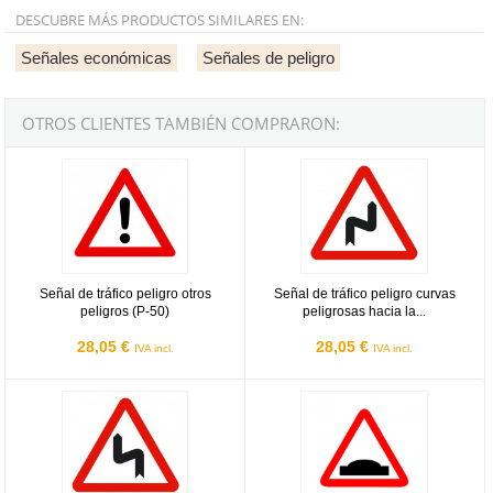
DESCUBRE MÁS PRODUCTOS SIMILARES EN:
Señales económicas
Señales de peligro
OTROS CLIENTES TAMBIÉN COMPRARON:
Señal de tráfico peligro otros peligros (P-50)
Señal de tráfico peligro curvas pel
Señal de tráfico peligro otros
Señal de tráfico peligro curvas
peligros (P-50)
peligrosas hacia la...
28,05 €
28,05 €
IVA incl.
IVA incl.
Señal de tráfico peligro curvas peligrosas hacia la izquierda
Señal de tráfico peligro paso elev