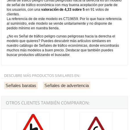
Señal de tráfico peligro curvas peligrosas hacia la derecha es un modelo
de señal de tráfico económica con muy buena aceptación por parte de
los usuarios, con una
valoración de 4,33 sobre 5
en 91 votos de
clientes.
La referencia de de este modelo es CT19659. Por lo que hace referencia
al suministro, este modelo se vende unitariamente y no dispone de
pedido mínimo en nuestra tienda.
¿No es Señal de tráfico peligro curvas peligrosas hacia la derecha el
modelo que quieres? Puedes descubrir más artículos similares en
nuestro catálogo de Señales de tráfico económicas, donde encontrarás
muchos más modelos a buen precio. Destacar que también puedes
buscar productos utilizando el buscador.
DESCUBRE MÁS PRODUCTOS SIMILARES EN:
Señales baratas
Señales de advertencia
OTROS CLIENTES TAMBIÉN COMPRARON:
Señal de tráfico peligro curvas peligrosas hacia la izquierda
Señal de tráfico peligro curva peli