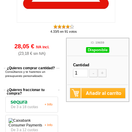
4.33/5 en 91 votos
ID:
19659
28,05 €
IVA incl.
Disponible
(23,18 €
)
sin IVA
Cantidad
¿Quieres comprar cantidad?
Consúltanos y te haremos un
-
+
presupuesto personalizado.
¿Quieres fraccionar tu
Añadir al carrito
compra?
+ Info
De 3 a 18 cuotas
+ Info
De 3 a 12 cuotas