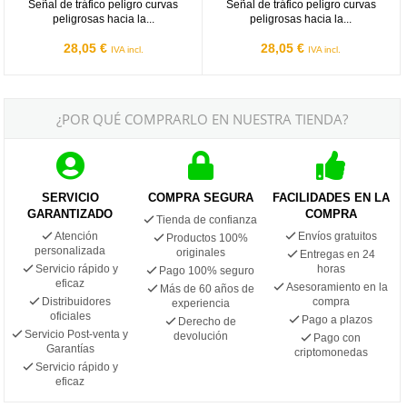
Señal de tráfico peligro curvas
Señal de tráfico peligro curvas
peligrosas hacia la...
peligrosas hacia la...
28,05 €
28,05 €
IVA incl.
IVA incl.
¿POR QUÉ COMPRARLO EN NUESTRA TIENDA?
SERVICIO
COMPRA SEGURA
FACILIDADES EN LA
GARANTIZADO
COMPRA
Tienda de confianza
Atención
Envíos gratuitos
Productos 100%
personalizada
originales
Entregas en 24
Servicio rápido y
horas
Pago 100% seguro
eficaz
Asesoramiento en la
Más de 60 años de
Distribuidores
compra
experiencia
oficiales
Pago a plazos
Derecho de
Servicio Post-venta y
devolución
Pago con
Garantías
criptomonedas
Servicio rápido y
eficaz