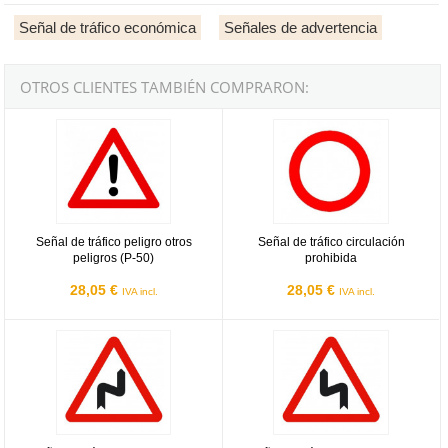
Señal de tráfico económica
Señales de advertencia
OTROS CLIENTES TAMBIÉN COMPRARON:
Señal de tráfico peligro otros peligros (P-50)
Señal de tráfico circulación prohib
Señal de tráfico peligro otros
Señal de tráfico circulación
peligros (P-50)
prohibida
28,05 €
28,05 €
IVA incl.
IVA incl.
Señal de tráfico peligro curvas peligrosas hacia la derecha
Señal de tráfico peligro curvas pel