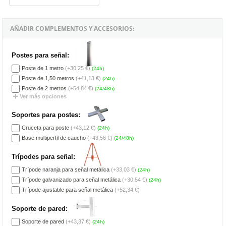
AÑADIR COMPLEMENTOS Y ACCESORIOS:
Postes para señal:
Poste de 1 metro
(+30,25 €)
(24h)
Poste de 1,50 metros
(+41,13 €)
(24h)
Poste de 2 metros
(+54,84 €)
(24/48h)
Ver más opciones
Soportes para postes:
Cruceta para poste
(+43,12 €)
(24h)
Base multiperfil de caucho
(+43,56 €)
(24/48h)
Trípodes para señal:
Trípode naranja para señal metálica
(+33,03 €)
(24h)
Trípode galvanizado para señal metálica
(+30,54 €)
(24h)
Trípode ajustable para señal metálica
(+52,34 €)
Soporte de pared:
Soporte de pared
(+43,37 €)
(24h)