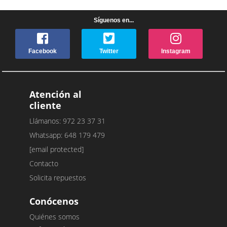
Síguenos en...
Facebook
Twitter
Instagram
Atención al
cliente
Llámanos: 972 23 37 31
Whatsapp: 648 179 479
[email protected]
Contacto
Solicita repuestos
Conócenos
Quiénes somos