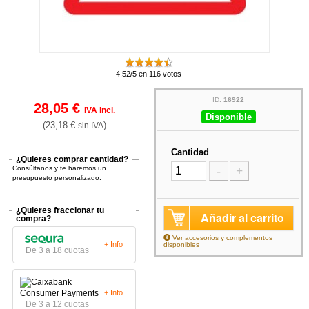
4.52/5 en 116 votos
ID:
16922
28,05 €
IVA incl.
Disponible
(23,18 €
)
sin IVA
Cantidad
¿Quieres comprar cantidad?
Consúltanos y te haremos un
-
+
presupuesto personalizado.
¿Quieres fraccionar tu
Añadir al carrito
compra?
Ver accesorios y complementos
+ Info
disponibles
De 3 a 18 cuotas
+ Info
De 3 a 12 cuotas