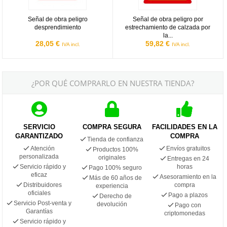
Señal de obra peligro
Señal de obra peligro por
desprendimiento
estrechamiento de calzada por
la...
28,05 €
59,82 €
IVA incl.
IVA incl.
¿POR QUÉ COMPRARLO EN NUESTRA TIENDA?
SERVICIO
COMPRA SEGURA
FACILIDADES EN LA
GARANTIZADO
COMPRA
Tienda de confianza
Atención
Envíos gratuitos
Productos 100%
personalizada
originales
Entregas en 24
Servicio rápido y
horas
Pago 100% seguro
eficaz
Asesoramiento en la
Más de 60 años de
Distribuidores
compra
experiencia
oficiales
Pago a plazos
Derecho de
Servicio Post-venta y
devolución
Pago con
Garantías
criptomonedas
Servicio rápido y