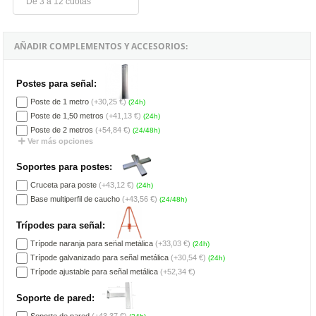
De 3 a 12 cuotas
AÑADIR COMPLEMENTOS Y ACCESORIOS:
Postes para señal:
Poste de 1 metro
(+30,25 €)
(24h)
Poste de 1,50 metros
(+41,13 €)
(24h)
Poste de 2 metros
(+54,84 €)
(24/48h)
Ver más opciones
Soportes para postes:
Cruceta para poste
(+43,12 €)
(24h)
Base multiperfil de caucho
(+43,56 €)
(24/48h)
Trípodes para señal:
Trípode naranja para señal metálica
(+33,03 €)
(24h)
Trípode galvanizado para señal metálica
(+30,54 €)
(24h)
Trípode ajustable para señal metálica
(+52,34 €)
Soporte de pared:
Soporte de pared
(+43,37 €)