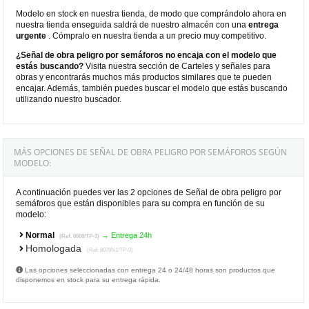
Modelo en stock en nuestra tienda, de modo que comprándolo ahora en
nuestra tienda enseguida saldrá de nuestro almacén con una
entrega
urgente
. Cómpralo en nuestra tienda a un precio muy competitivo.
¿Señal de obra peligro por semáforos no encaja con el modelo que
estás buscando?
Visita nuestra sección de Carteles y señales para
obras y encontrarás muchos más productos similares que te pueden
encajar. Además, también puedes buscar el modelo que estás buscando
utilizando nuestro buscador.
MÁS OPCIONES DE SEÑAL DE OBRA PELIGRO POR SEMÁFOROS SEGÚN
MODELO:
A continuación puedes ver las 2 opciones de Señal de obra peligro por
semáforos que están disponibles para su compra en función de su
modelo:
Normal
→ Entrega 24h
(Ref. 0600/TP-3)
Homologada
(Ref. 8070N1/TP-3)
Las opciones seleccionadas con entrega 24 o 24/48 horas son productos que
disponemos en stock para su entrega rápida.