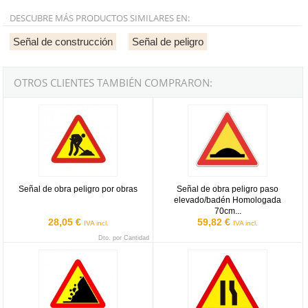
DESCUBRE MÁS PRODUCTOS SIMILARES EN:
Señal de construcción
Señal de peligro
OTROS CLIENTES TAMBIÉN COMPRARON:
Señal de obra peligro por obras
Señal de obra peligro paso elev
Señal de obra peligro por obras
Señal de obra peligro paso
elevado/badén Homologada
70cm...
28,05 €
59,82 €
IVA incl.
IVA incl.
Dto. por Cantidad
Señal de obra peligro desprendimiento
Señal de obra peligro por estrec