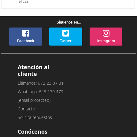
eficaz
Síguenos en...
Facebook
Twitter
Instagram
Atención al
cliente
Llámanos: 972 23 37 31
Whatsapp: 648 179 479
[email protected]
Contacto
Solicita repuestos
Conócenos