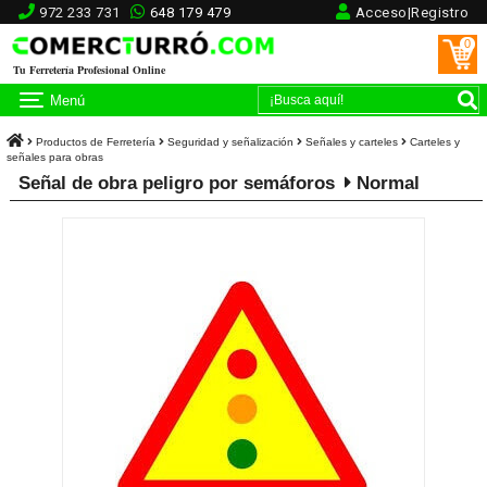
972 233 731
648 179 479
Acceso|Registro
0
Tu Ferretería Profesional Online
Menú
Productos de Ferretería
Seguridad y señalización
Señales y carteles
Carteles y
señales para obras
Señal de obra peligro por semáforos
Normal