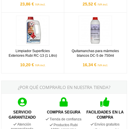
23,86 €
25,52 €
IVA incl.
IVA incl.
Limpiador Superfícies Exteriores Rubi RC-13 (1 Litro)
Abrasivos Aguila DC-5
Limpiador Superfícies
Quitamanchas para mármoles
Exteriores Rubi RC-13 (1 Litro)
blancos DC-5 de 750ml
10,20 €
16,34 €
IVA incl.
IVA incl.
¿POR QUÉ COMPRARLO EN NUESTRA TIENDA?
SERVICIO
COMPRA SEGURA
FACILIDADES EN LA
GARANTIZADO
COMPRA
Tienda de confianza
Atención
Envíos gratuitos
Productos Rubi
personalizada