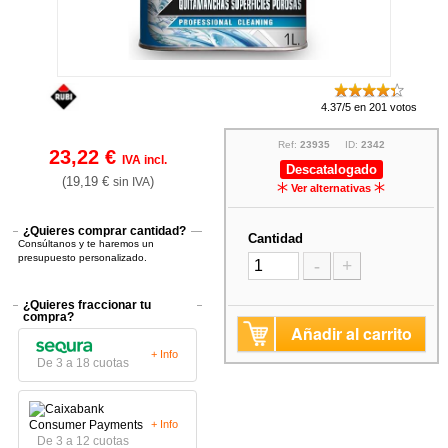
4.37/5 en 201 votos
Ref:
23935
ID:
2342
23,22 €
IVA incl.
Descatalogado
(19,19 €
)
sin IVA
Ver alternativas
¿Quieres comprar cantidad?
Cantidad
Consúltanos y te haremos un
presupuesto personalizado.
-
+
¿Quieres fraccionar tu
compra?
Añadir al carrito
+ Info
De 3 a 18 cuotas
+ Info
De 3 a 12 cuotas