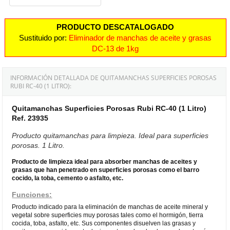
PRODUCTO DESCATALOGADO
Sustituido por:
Eliminador de manchas de aceite y grasas
DC-13 de 1kg
INFORMACIÓN DETALLADA DE QUITAMANCHAS SUPERFICIES POROSAS
RUBI RC-40 (1 LITRO):
Quitamanchas Superficies Porosas Rubi RC-40 (1 Litro)
Ref. 23935
Producto quitamanchas para limpieza. Ideal para superficies
porosas. 1 Litro.
Producto de limpieza ideal para a
bsorber manchas de aceites y
grasas que han penetrado en superficies
porosas como el barro
cocido, la toba, cemento o asfalto, etc.
Funciones:
Producto indicado para la eliminación de manchas de aceite mineral y
vegetal sobre superficies muy porosas tales como el hormigón, tierra
cocida, toba, asfalto, etc. Sus componentes disuelven las grasas y