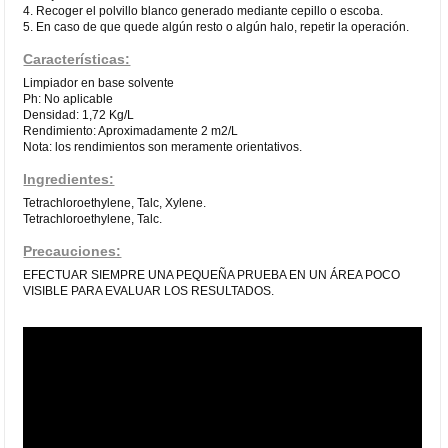
4. Recoger el polvillo blanco generado mediante cepillo o escoba.
5. En caso de que quede algún resto o algún halo, repetir la operación.
Características:
Limpiador en base solvente
Ph: No aplicable
Densidad: 1,72 Kg/L
Rendimiento: Aproximadamente 2 m2/L
Nota: los rendimientos son meramente orientativos.
Ingredientes:
Tetrachloroethylene, Talc, Xylene.
Tetrachloroethylene, Talc.
Precauciones:
EFECTUAR SIEMPRE UNA PEQUEÑA PRUEBA EN UN ÁREA POCO
VISIBLE PARA EVALUAR LOS RESULTADOS.