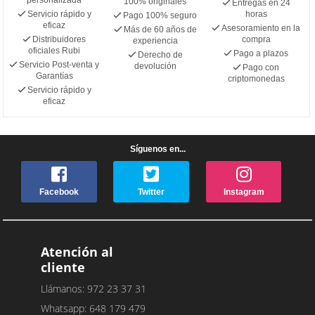
100% originales
Entregas en 24
Servicio rápido y
horas
Pago 100% seguro
eficaz
Asesoramiento en la
Más de 60 años de
Distribuidores
compra
experiencia
oficiales Rubi
Pago a plazos
Derecho de
Servicio Post-venta y
devolución
Pago con
Garantías
criptomonedas
Servicio rápido y
eficaz
Síguenos en...
Facebook
Twitter
Instagram
Atención al
cliente
Llámanos: 972 23 37 31
Whatsapp: 648 179 479