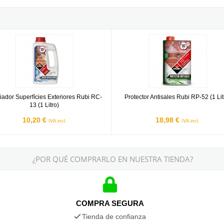
tro)
dor Superfícies Exteriores Rubi RC-13 (1 Litro)
Protector Antisales Rubi RP-52 (1 L
iador Superfícies Exteriores Rubi RC-
Protector Antisales Rubi RP-52 (1 Lit
13 (1 Litro)
10,20 €
18,98 €
IVA incl.
IVA incl.
¿POR QUÉ COMPRARLO EN NUESTRA TIENDA?
COMPRA SEGURA
Tienda de confianza