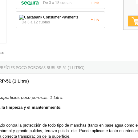
De 3 a 18 cuotas
+ Info
+ Info
De 3 a 12 cuotas
tos
ÍCIES POCO POROSAS RUBI RP-51 (1 LITRO):
P-51 (1 Litro)
superficies poco porosas. 1 Litro.
a la limpieza y el
mantenimiento.
cado contra la protección de todo tipo de manchas (tanto en base agua como e
ármol y granito pulidos, terrazo pulido. etc. Puede aplicarse tanto en interio
 correcta transpiración de la superficie.