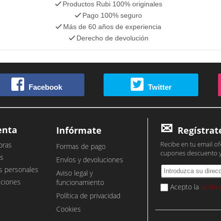
Productos Rubi 100% originales
Pago 100% seguro
Más de 60 años de experiencia
Derecho de devolución
Facebook
Twitter
enta
Infórmate
Regístrat
Recibe en tu email of
pras
Formas de pago
cupones descuento 
s
Envíos y devoluciones
s personales
Aviso legal y
cciones
funcionamiento
Acepto la
políti
Política de privacidad
Cookies