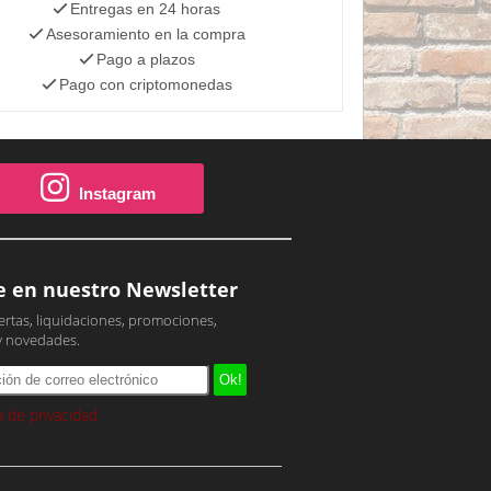
Entregas en 24 horas
Asesoramiento en la compra
Pago a plazos
Pago con criptomonedas
Instagram
e en nuestro Newsletter
ertas, liquidaciones, promociones,
y novedades.
ca de privacidad