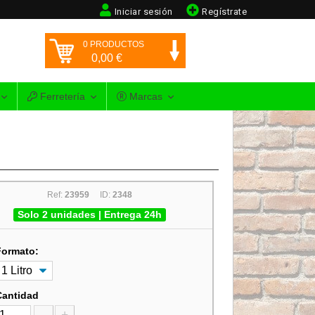
Iniciar sesión
Regístrate
0
PRODUCTOS
0,00
€
Ferretería
Marcas
Ref:
23959
ID:
2348
Solo 2 unidades | Entrega 24h
Formato:
Cantidad