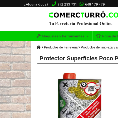
¿Alguna duda?
972 233 731
648 179 479
Tu Ferretería Profesional Online
Máquinas y herramientas
Ropa de t
Productos de Ferretería
Productos de limpieza y 
Protector Superfícies Poco 