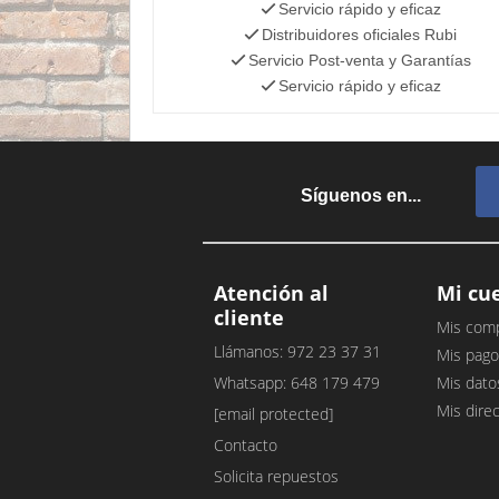
Servicio rápido y eficaz
Distribuidores oficiales Rubi
Servicio Post-venta y Garantías
Servicio rápido y eficaz
Síguenos en...
Atención al
Mi cu
cliente
Mis com
Llámanos: 972 23 37 31
Mis pago
Whatsapp: 648 179 479
Mis dato
Mis dire
[email protected]
Contacto
Solicita repuestos