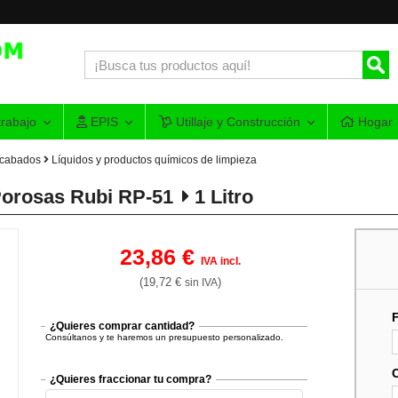
rabajo
EPIS
Utillaje y Construcción
Hogar
acabados
Líquidos y productos químicos de limpieza
Porosas Rubi RP-51
1 Litro
23,86 €
IVA incl.
(19,72 €
)
sin IVA
¿Quieres comprar cantidad?
Consúltanos y te haremos un presupuesto personalizado.
¿Quieres fraccionar tu compra?