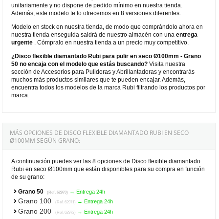
unitariamente y no dispone de pedido mínimo en nuestra tienda.
Además, este modelo te lo ofrecemos en 8 versiones diferentes.
Modelo en stock en nuestra tienda, de modo que comprándolo ahora en
nuestra tienda enseguida saldrá de nuestro almacén con una
entrega
urgente
. Cómpralo en nuestra tienda a un precio muy competitivo.
¿Disco flexible diamantado Rubi para pulir en seco Ø100mm - Grano
50 no encaja con el modelo que estás buscando?
Visita nuestra
sección de Accesorios para Pulidoras y Abrillantadoras y encontrarás
muchos más productos similares que te pueden encajar. Además,
encuentra todos los modelos de la marca Rubi filtrando los productos por
marca.
MÁS OPCIONES DE DISCO FLEXIBLE DIAMANTADO RUBI EN SECO
Ø100MM SEGÚN GRANO:
A continuación puedes ver las 8 opciones de Disco flexible diamantado
Rubi en seco Ø100mm que están disponibles para su compra en función
de su grano:
Grano 50
→ Entrega 24h
(Ref. 62970)
Grano 100
→ Entrega 24h
(Ref. 62971)
Grano 200
→ Entrega 24h
(Ref. 62972)