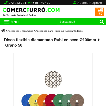
972 233 731
648 179 479
Acceso|Registro
0
Tu Ferretería Profesional Online
Menú
Accesorios y recambios
Accesorios para Pulidoras y Abrillantadoras
Disco flexible diamantado Rubi en seco Ø100mm
Grano 50