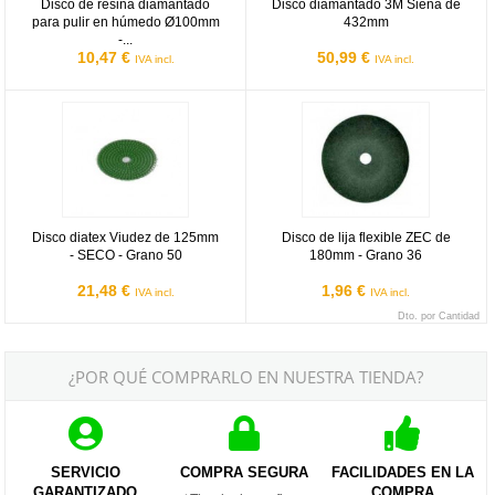
Disco de resina diamantado
Disco diamantado 3M Siena de
para pulir en húmedo Ø100mm
432mm
-...
10,47 €
50,99 €
IVA incl.
IVA incl.
Disco diatex Viudez de 125mm - SECO - Grano 50
Disco de lija flexible ZEC de 180
Disco diatex Viudez de 125mm
Disco de lija flexible ZEC de
- SECO - Grano 50
180mm - Grano 36
21,48 €
1,96 €
IVA incl.
IVA incl.
Dto. por Cantidad
¿POR QUÉ COMPRARLO EN NUESTRA TIENDA?
SERVICIO
COMPRA SEGURA
FACILIDADES EN LA
GARANTIZADO
COMPRA