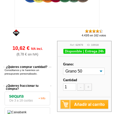
4.43/5 en 162 votos
Ref:
62970
ID:
10918
10,62 €
IVA incl.
Disponible | Entrega 24h
(8,78 €
)
sin IVA
Grano:
¿Quieres comprar cantidad?
Consúltanos y te haremos un
presupuesto personalizado.
Cantidad
¿Quieres fraccionar tu
-
+
compra?
+ Info
De 3 a 18 cuotas
Añadir al carrito