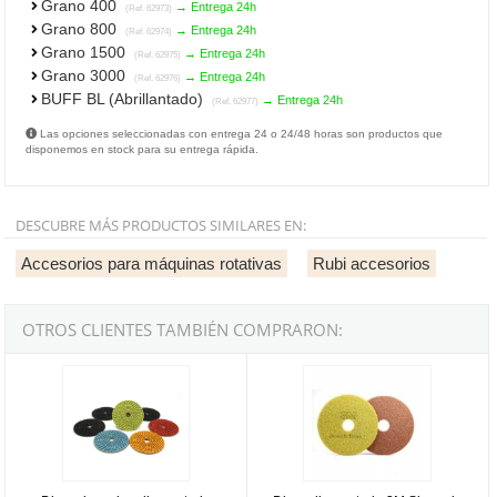
Grano 400
→ Entrega 24h
(Ref. 62973)
Grano 800
→ Entrega 24h
(Ref. 62974)
Grano 1500
→ Entrega 24h
(Ref. 62975)
Grano 3000
→ Entrega 24h
(Ref. 62976)
BUFF BL (Abrillantado)
→ Entrega 24h
(Ref. 62977)
Las opciones seleccionadas con entrega 24 o 24/48 horas son productos que
disponemos en stock para su entrega rápida.
DESCUBRE MÁS PRODUCTOS SIMILARES EN:
Accesorios para máquinas rotativas
Rubi accesorios
OTROS CLIENTES TAMBIÉN COMPRARON:
Disco de resina diamantado para pulir en húmedo Ø100mm - Grano
Disco diamantado 3M Siena de 