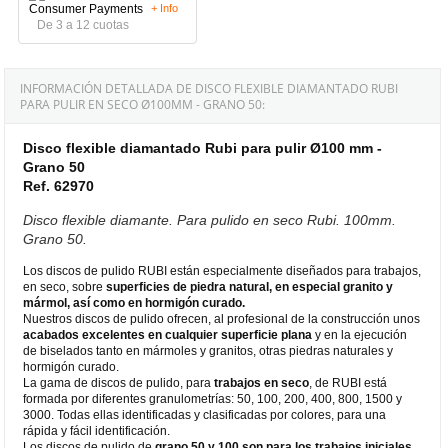
+ Info
De 3 a 12 cuotas
INFORMACIÓN DETALLADA DE DISCO FLEXIBLE DIAMANTADO RUBI
PARA PULIR EN SECO Ø100MM - GRANO 50:
Disco flexible diamantado Rubi para pulir Ø100 mm -
Grano 50
Ref. 62970
Disco flexible diamante. Para pulido en seco Rubi. 100mm.
Grano 50.
Los discos de pulido RUBI están especialmente diseñados para trabajos,
en seco, sobre
superficies de piedra natural, en especial granito y
mármol, así como en hormigón curado.
Nuestros discos de pulido ofrecen, al profesional de la construcción unos
acabados excelentes en cualquier superficie plana
y en la ejecución
de biselados tanto en mármoles y granitos, otras piedras naturales y
hormigón curado.
La gama de discos de pulido, para
trabajos en seco
, de RUBI está
formada por diferentes granulometrías: 50, 100, 200, 400, 800, 1500 y
3000. Todas ellas identificadas y clasificadas por colores, para una
rápida y fácil identificación.
Los discos de pulido de
grano 50 y 100 son para los trabajos iniciales
,