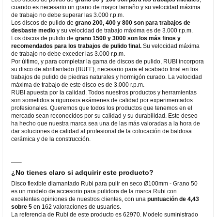
cuando es necesario un grano de mayor tamaño y su velocidad máxima
de trabajo no debe superar las 3.000 r.p.m.
Los discos de pulido de
grano 200, 400 y 800 son para trabajos de
desbaste medio
y su velocidad de trabajo máxima es de 3.000 r.p.m.
Los discos de pulido de
grano 1500 y 3000 son los más finos y
recomendados para los trabajos de pulido final.
Su velocidad máxima
de trabajo no debe exceder las 3.000 r.p.m.
Por último, y para completar la gama de discos de pulido, RUBI incorpora
su disco de abrillantado (BUFF), necesario para el acabado final en los
trabajos de pulido de piedras naturales y hormigón curado. La velocidad
máxima de trabajo de este disco es de 3.000 r.p.m.
RUBI apuesta por la calidad. Todos nuestros productos y herramientas
son sometidos a rigurosos exámenes de calidad por experimentados
profesionales. Queremos que todos los productos que tenemos en el
mercado sean reconocidos por su calidad y su durabilidad. Este deseo
ha hecho que nuestra marca sea una de las más valoradas a la hora de
dar soluciones de calidad al profesional de la colocación de baldosa
cerámica y de la construcción.
¿No tienes claro si adquirir este producto?
Disco flexible diamantado Rubi para pulir en seco Ø100mm - Grano 50
es un modelo de accesorio para pulidora de la marca Rubi con
excelentes opiniones de nuestros clientes, con una
puntuación de 4,43
sobre 5
en 162 valoraciones de usuarios.
La referencia de Rubi de este producto es 62970. Modelo suministrado