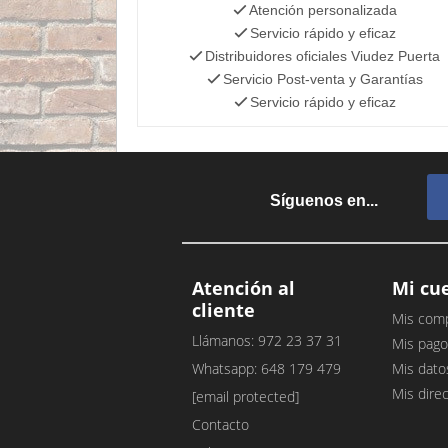
Atención personalizada
Servicio rápido y eficaz
Distribuidores oficiales Viudez Puerta
Servicio Post-venta y Garantías
Servicio rápido y eficaz
Síguenos en...
Atención al
Mi cu
cliente
Mis com
Llámanos: 972 23 37 31
Mis pago
Whatsapp: 648 179 479
Mis dato
Mis dire
[email protected]
Contacto