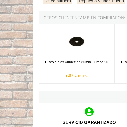
Disco pulidora
Repuesto Viudez Puerta
OTROS CLIENTES TAMBIÉN COMPRARON:
Disco diatex Viudez de 80mm - Grano 50
Disco 
Disco diatex Viudez de 80mm - Grano 50
Dis
7,87 €
IVA incl.
SERVICIO GARANTIZADO