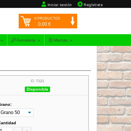
Iniciar sesión
Regístrate
0
PRODUCTOS
0,00
€
Ferretería
Marcas
ID:
7121
Disponible
Grano:
Cantidad