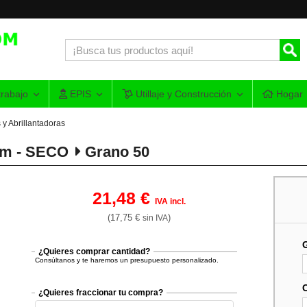
rabajo
EPIS
Utillaje y Construcción
Hogar
 y Abrillantadoras
mm - SECO
Grano 50
21,48 €
IVA incl.
(17,75 €
)
sin IVA
¿Quieres comprar cantidad?
Consúltanos y te haremos un presupuesto personalizado.
¿Quieres fraccionar tu compra?