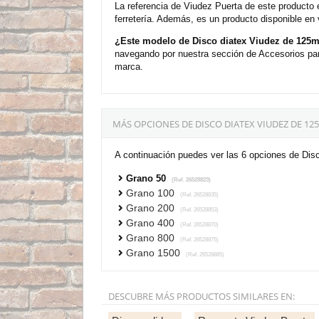
La referencia de Viudez Puerta de este producto
ferretería. Además, es un producto disponible en
¿Este modelo de Disco diatex Viudez de 125m
navegando por nuestra sección de Accesorios para
marca.
MÁS OPCIONES DE DISCO DIATEX VIUDEZ DE 12
A continuación puedes ver las 6 opciones de Di
Grano 50
(Ref. 26528823)
Grano 100
(Ref. 26528835)
Grano 200
(Ref. 26528853)
Grano 400
(Ref. 26528870)
Grano 800
(Ref. 26528875)
Grano 1500
(Ref. 26528885)
DESCUBRE MÁS PRODUCTOS SIMILARES EN: