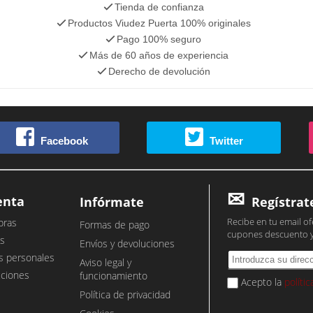
Tienda de confianza
Productos Viudez Puerta 100% originales
Pago 100% seguro
Más de 60 años de experiencia
Derecho de devolución
Facebook
Twitter
enta
Infórmate
Regístrat
Recibe en tu email of
pras
Formas de pago
cupones descuento 
s
Envíos y devoluciones
s personales
Aviso legal y
cciones
funcionamiento
Acepto la
políti
Política de privacidad