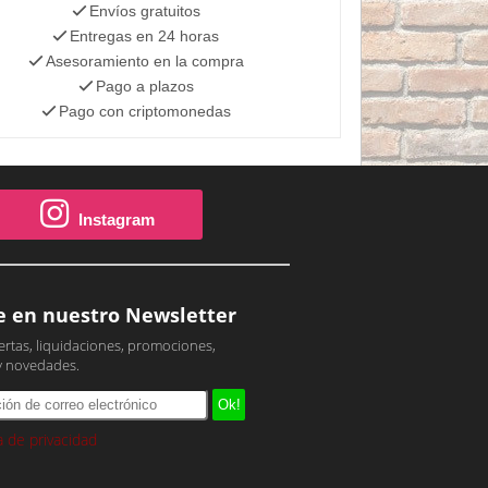
Envíos gratuitos
Entregas en 24 horas
Asesoramiento en la compra
Pago a plazos
Pago con criptomonedas
Instagram
e en nuestro Newsletter
ertas, liquidaciones, promociones,
y novedades.
ca de privacidad