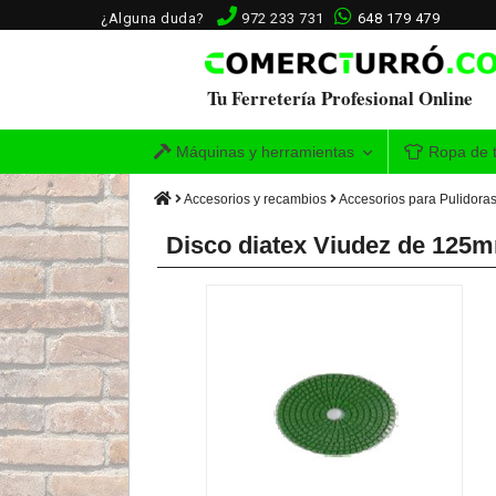
¿Alguna duda?
972 233 731
648 179 479
Tu Ferretería Profesional Online
Máquinas y herramientas
Ropa de t
Accesorios y recambios
Accesorios para Pulidoras
Disco diatex Viudez de 125