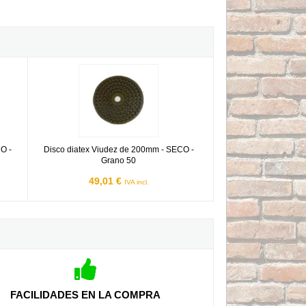
SECO - Grano 50
Disco diatex Viudez de 200mm - SECO - Grano 50
O -
Disco diatex Viudez de 200mm - SECO -
Grano 50
49,01 €
IVA incl.
FACILIDADES EN LA COMPRA