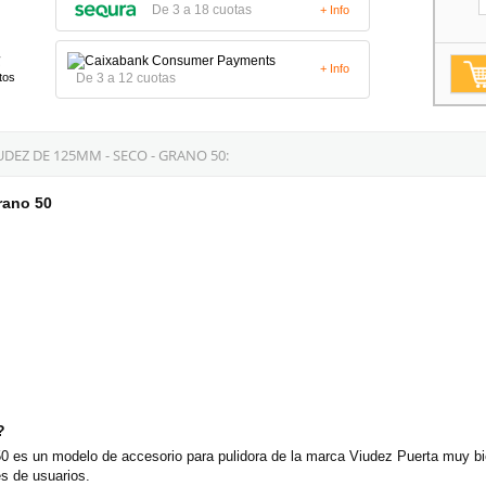
De 3 a 18 cuotas
+ Info
+ Info
De 3 a 12 cuotas
tos
DEZ DE 125MM - SECO - GRANO 50:
rano 50
?
es un modelo de accesorio para pulidora de la marca Viudez Puerta muy bie
s de usuarios.