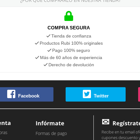
COMPRA SEGURA
Tienda de confianza
Productos Rubi 100% originales
Pago 100% seguro
Más de 60 años de experiencia
Derecho de devolución
Facebook
Twitter
enta
Infórmate
Regístrat
Recibe en tu email of
pras
Formas de pago
cupones descuento 