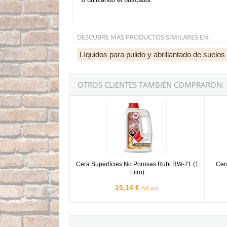
DESCUBRE MÁS PRODUCTOS SIMILARES EN:
Líquidos para pulido y abrillantado de suelos
OTROS CLIENTES TAMBIÉN COMPRARON:
Cera Superfícies No Porosas Rubi RW-71 (1 Lit
Cera e
Cera Superfícies No Porosas Rubi RW-71 (1
Cera
Litro)
15,14 €
IVA incl.