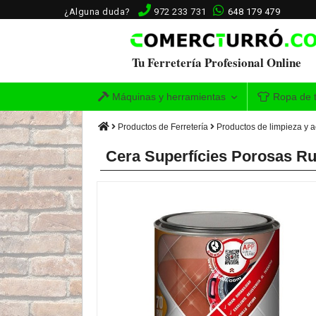
¿Alguna duda?
972 233 731
648 179 479
Tu Ferretería Profesional Online
Máquinas y herramientas
Ropa de t
Productos de Ferretería
Productos de limpieza y 
Cera Superfícies Porosas Ru