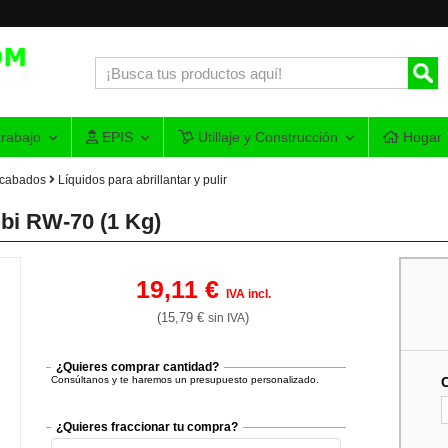
rabajo
EPIS
Utillaje y Construcción
Hogar
acabados
Líquidos para abrillantar y pulir
bi RW-70 (1 Kg)
19,11 €
IVA incl.
(15,79 €
)
sin IVA
¿Quieres comprar cantidad?
Consúltanos y te haremos un presupuesto personalizado.
¿Quieres fraccionar tu compra?