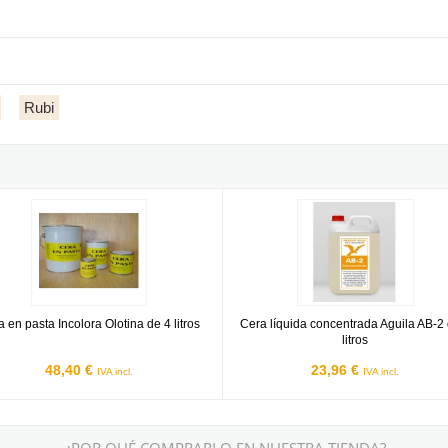
Rubi
ro)
n pasta Incolora Olotina de 4 litros
Abrasivos Aguila AB-2
 en pasta Incolora Olotina de 4 litros
Cera líquida concentrada Aguila AB-2
litros
48,40 €
23,96 €
IVA incl.
IVA incl.
¿POR QUÉ COMPRARLO EN NUESTRA TIENDA?