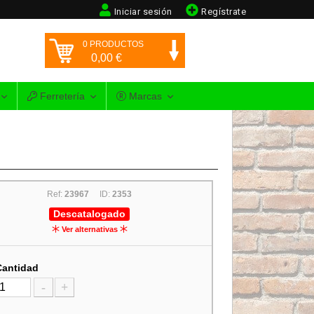
Iniciar sesión
Regístrate
0
PRODUCTOS
0,00
€
Ferretería
Marcas
Ref:
23967
ID:
2353
Descatalogado
Ver alternativas
Cantidad
-
+