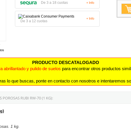
De 3 a 18 cuotas
+ Info
+ Info
De 3 a 12 cuotas
tos
PRODUCTO DESCATALOGADO
a abrillantado y pulido de suelos
para encontrar otros productos simil
ras lo que buscas, ponte en contacto con nosotros e intentaremos so
 POROSAS RUBI RW-70 (1 KG):
g)
osas. 1 kg.