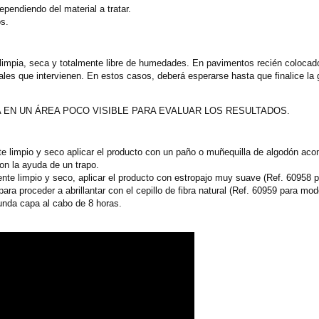
endiendo del material a tratar.
os.
ar limpia, seca y totalmente libre de humedades. En pavimentos recién coloca
les que intervienen. En estos casos, deberá esperarse hasta que finalice la g
EN UN ÁREA POCO VISIBLE PARA EVALUAR LOS RESULTADOS.
te limpio y seco aplicar el producto con un paño o muñequilla de algodón ac
on la ayuda de un trapo.
ente limpio y seco, aplicar el producto con estropajo muy suave (Ref. 60958
ra proceder a abrillantar con el cepillo de fibra natural (Ref. 60959 para m
unda capa al cabo de 8 horas.