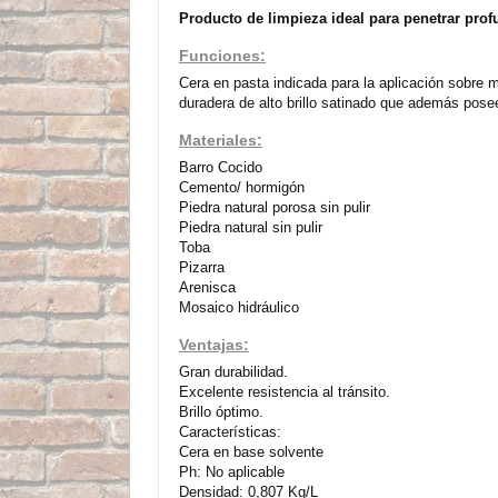
Producto de limpieza ideal para p
enetrar prof
Funciones:
Cera en pasta indicada para la aplicación sobre m
duradera de alto brillo satinado que además pose
Materiales:
Barro Cocido
Cemento/ hormigón
Piedra natural porosa sin pulir
Piedra natural sin pulir
Toba
Pizarra
Arenisca
Mosaico hidráulico
Ventajas:
Gran durabilidad.
Excelente resistencia al tránsito.
Brillo óptimo.
Características:
Cera en base solvente
Ph: No aplicable
Densidad: 0,807 Kg/L