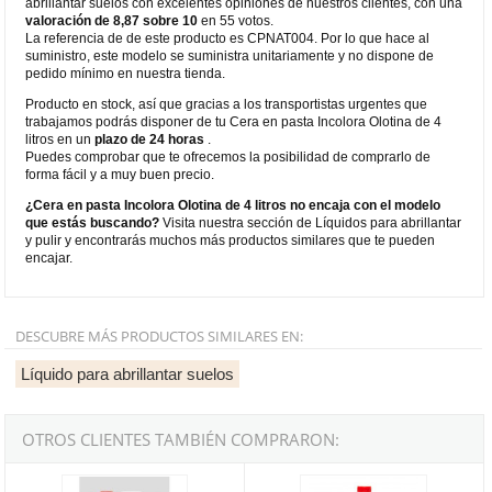
abrillantar suelos con excelentes opiniones de nuestros clientes, con una
valoración de 8,87 sobre 10
en 55 votos.
La referencia de de este producto es CPNAT004. Por lo que hace al
suministro, este modelo se suministra unitariamente y no dispone de
pedido mínimo en nuestra tienda.
Producto en stock, así que gracias a los transportistas urgentes que
trabajamos podrás disponer de tu Cera en pasta Incolora Olotina de 4
litros en un
plazo de 24 horas
.
Puedes comprobar que te ofrecemos la posibilidad de comprarlo de
forma fácil y a muy buen precio.
¿Cera en pasta Incolora Olotina de 4 litros no encaja con el modelo
que estás buscando?
Visita nuestra sección de Líquidos para abrillantar
y pulir y encontrarás muchos más productos similares que te pueden
encajar.
DESCUBRE MÁS PRODUCTOS SIMILARES EN:
Líquido para abrillantar suelos
OTROS CLIENTES TAMBIÉN COMPRARON:
Abrasivos Aguila AB-2
Cera líquida Sprint LUX de 1kg