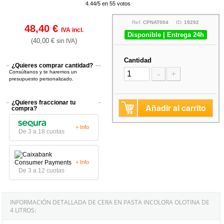
4.44/5 en 55 votos
Ref:
CPNAT004
ID:
19292
48,40 €
IVA incl.
Disponible | Entrega 24h
(40,00 €
)
sin IVA
Cantidad
¿Quieres comprar cantidad?
Consúltanos y te haremos un
-
+
presupuesto personalizado.
¿Quieres fraccionar tu
Añadir al carrito
compra?
+ Info
De 3 a 18 cuotas
+ Info
De 3 a 12 cuotas
INFORMACIÓN DETALLADA DE CERA EN PASTA INCOLORA OLOTINA DE
4 LITROS: