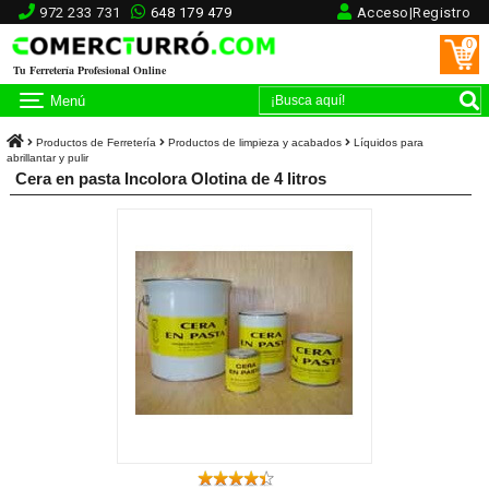
972 233 731
648 179 479
Acceso|Registro
0
Tu Ferretería Profesional Online
Menú
Productos de Ferretería
Productos de limpieza y acabados
Líquidos para
abrillantar y pulir
Cera en pasta Incolora Olotina de 4 litros