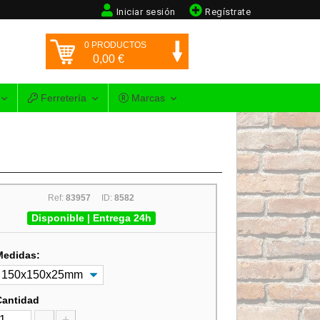
Iniciar sesión
Regístrate
0
PRODUCTOS
0,00
€
Ferretería
Marcas
Ref:
83957
ID:
8582
Disponible | Entrega 24h
Medidas:
Cantidad