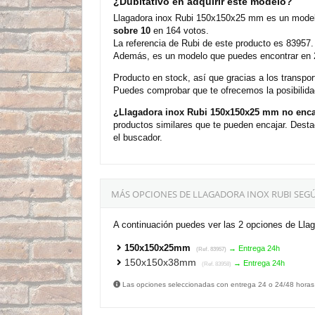
¿Dubitativo en adquirir este modelo?
Llagadora inox Rubi 150x150x25 mm es un modelo
sobre 10
en 164 votos.
La referencia de Rubi de este producto es 83957.
Además, es un modelo que puedes encontrar en 2 
Producto en stock, así que gracias a los transp
Puedes comprobar que te ofrecemos la posibilida
¿Llagadora inox Rubi 150x150x25 mm no enca
productos similares que te pueden encajar. Desta
el buscador.
MÁS OPCIONES DE LLAGADORA INOX RUBI SEG
A continuación puedes ver las 2 opciones de Lla
150x150x25mm
→ Entrega 24h
(Ref. 83957)
150x150x38mm
→ Entrega 24h
(Ref. 83958)
Las opciones seleccionadas con entrega 24 o 24/48 horas