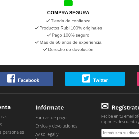
COMPRA SEGURA
Tienda de confianza
Productos Rubi 100% originales
Pago 100% seguro
Más de 60 años de experiencia
Derecho de devolución
Facebook
Twitter
enta
Infórmate
Regístrat
Recibe en tu email of
pras
Formas de pago
cupones descuento 
s
Envíos y devoluciones
s personales
Aviso legal y