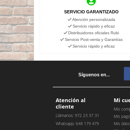
SERVICIO GARANTIZADO
Atención personalizada
Servicio rápido y eficaz
Distribuidores oficiales Rubi
Servicio Post-venta y Garantías
Servicio rápido y eficaz
Síguenos en...
Atención al
Mi cu
cliente
Mis com
Llámanos: 972 23 37 31
Mis pago
Whatsapp: 648 179 479
Mis dato