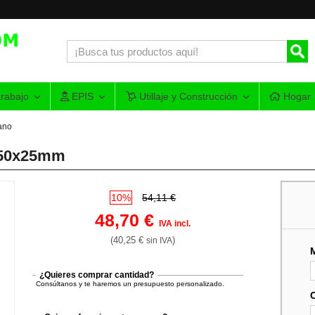
rabajo
EPIS
Utillaje y Construcción
Hogar
ano
50x25mm
10%
54,11 €
48,70 €
IVA incl.
(40,25 €
)
sin IVA
¿Quieres comprar cantidad?
Consúltanos y te haremos un presupuesto personalizado.