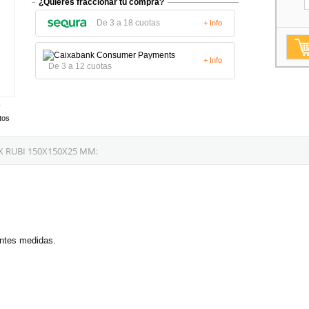
¿Quieres fraccionar tu compra?
De 3 a 18 cuotas
+ Info
+ Info
De 3 a 12 cuotas
tos
 RUBI 150X150X25 MM:
entes medidas.