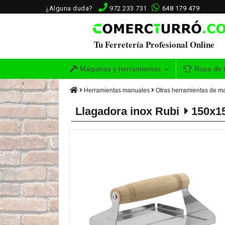
¿Alguna duda?
972 233 731
648 179 479
Tu Ferretería Profesional Online
Máquinas y herramientas
Ropa de t
Herramientas manuales
Otras herramientas de m
Llagadora inox Rubi
150x1