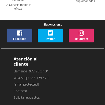
Garantías
criptomonedas
Servicio rápido y
eficaz
Síguenos en...
Facebook
Twitter
Instagram
Atención al
cliente
Llámanos: 972 23 37 31
Whatsapp: 648 179 479
[email protected]
Contacto
Solicita repuestos