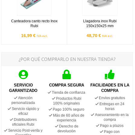
Canteadora canto recto Inox
Llagadora inox Rubi
Rubi
150x150x25 mm
16,99 €
48,70 €
IVA incl.
IVA incl.
¿POR QUÉ COMPRARLO EN NUESTRA TIENDA?
SERVICIO
COMPRA SEGURA
FACILIDADES EN LA
GARANTIZADO
COMPRA
Tienda de confianza
Atención
Envíos gratuitos
Productos Rubi
personalizada
100% originales
Entregas en 24
Servicio rápido y
horas
Pago 100% seguro
eficaz
Asesoramiento en la
Más de 60 años de
Distribuidores
compra
experiencia
oficiales Rubi
Pago a plazos
Derecho de
Servicio Post-venta y
devolución
Pago con