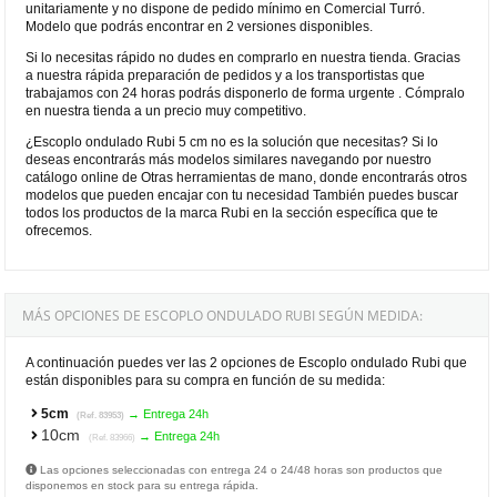
unitariamente y no dispone de pedido mínimo en Comercial Turró.
Modelo que podrás encontrar en 2 versiones disponibles.
Si lo necesitas rápido no dudes en comprarlo en nuestra tienda. Gracias
a nuestra rápida preparación de pedidos y a los transportistas que
trabajamos con 24 horas podrás disponerlo de forma urgente . Cómpralo
en nuestra tienda a un precio muy competitivo.
¿Escoplo ondulado Rubi 5 cm no es la solución que necesitas? Si lo
deseas encontrarás más modelos similares navegando por nuestro
catálogo online de Otras herramientas de mano, donde encontrarás otros
modelos que pueden encajar con tu necesidad También puedes buscar
todos los productos de la marca Rubi en la sección específica que te
ofrecemos.
MÁS OPCIONES DE ESCOPLO ONDULADO RUBI SEGÚN MEDIDA:
A continuación puedes ver las 2 opciones de Escoplo ondulado Rubi que
están disponibles para su compra en función de su medida:
5cm
→ Entrega 24h
(Ref. 83953)
10cm
→ Entrega 24h
(Ref. 83966)
Las opciones seleccionadas con entrega 24 o 24/48 horas son productos que
disponemos en stock para su entrega rápida.