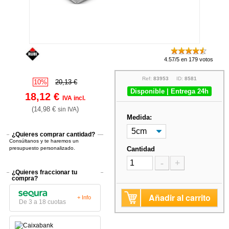
4.57/5 en 179 votos
Ref:
83953
ID:
8581
10%
20,13 €
Disponible | Entrega 24h
18,12 €
IVA incl.
(14,98 €
)
sin IVA
Medida:
¿Quieres comprar cantidad?
Consúltanos y te haremos un
presupuesto personalizado.
Cantidad
-
+
¿Quieres fraccionar tu
compra?
Añadir al carrito
+ Info
De 3 a 18 cuotas