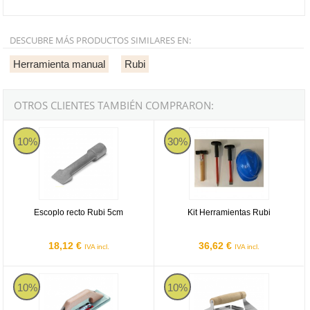
DESCUBRE MÁS PRODUCTOS SIMILARES EN:
Herramienta manual
Rubi
OTROS CLIENTES TAMBIÉN COMPRARON:
Escoplo recto Rubi 5cm
Kit Herramientas Rubi
10%
30%
Escoplo recto Rubi 5cm
Kit Herramientas Rubi
18,12 €
36,62 €
IVA incl.
IVA incl.
Canteadora canto recto Inox Rubi
Llagadora inox Rubi 150x150x25
10%
10%