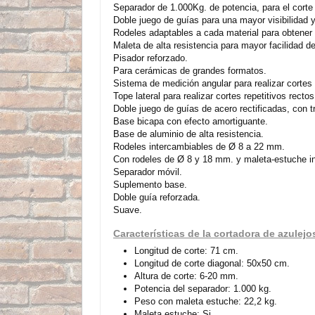
Separador de 1.000Kg. de potencia, para el corte
Doble juego de guías para una mayor visibilidad y 
Rodeles adaptables a cada material para obtener 
Maleta de alta resistencia para mayor facilidad de
Pisador reforzado.
Para cerámicas de grandes formatos.
Sistema de medición angular para realizar cortes 
Tope lateral para realizar cortes repetitivos rectos
Doble juego de guías de acero rectificadas, con t
Base bicapa con efecto amortiguante.
Base de aluminio de alta resistencia.
Rodeles intercambiables de Ø 8 a 22 mm.
Con rodeles de Ø 8 y 18 mm. y maleta-estuche in
Separador móvil.
Suplemento base.
Doble guía reforzada.
Suave.
Características de la cortadora de azulej
Longitud de corte: 71 cm.
Longitud de corte diagonal: 50x50 cm.
Altura de corte: 6-20 mm.
Potencia del separador: 1.000 kg.
Peso con maleta estuche: 22,2 kg.
Maleta estuche: Si.