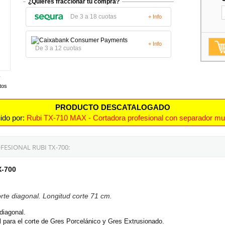
¿Quieres fraccionar tu compra?
De 3 a 18 cuotas
+ Info
+ Info
De 3 a 12 cuotas
tos
PRODUCTO DESCATALOGADO
uido por:
Rubi TX-710 MAX - Cortadora profesional con separador mul
ESIONAL RUBI TX-700:
X-700
rte diagonal. Longitud corte 71 cm.
 diagonal.
l para el corte de Gres Porcelánico y Gres Extrusionado.