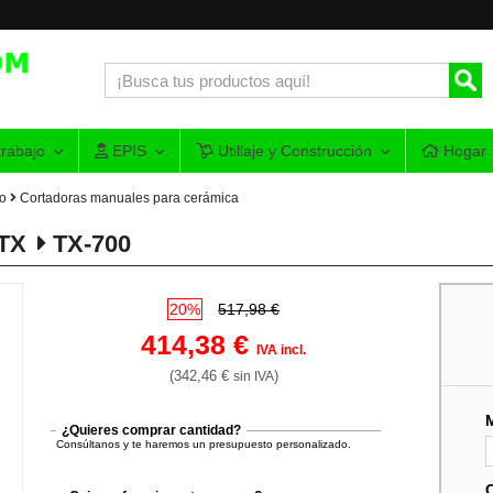
rabajo
EPIS
Utillaje y Construcción
Hogar
do
Cortadoras manuales para cerámica
 TX
TX-700
20%
517,98 €
414,38 €
IVA incl.
(342,46 €
)
sin IVA
¿Quieres comprar cantidad?
Consúltanos y te haremos un presupuesto personalizado.