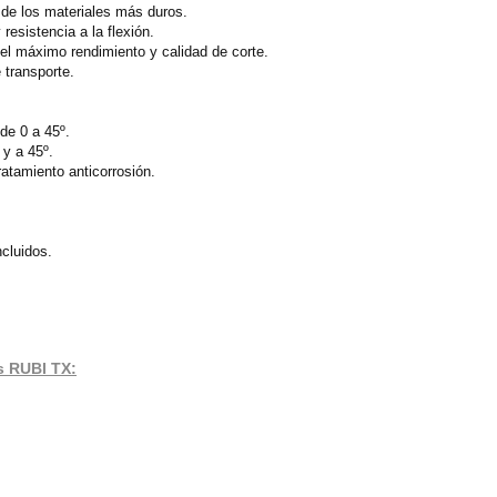
 de los materiales más duros.
resistencia a la flexión.
el máximo rendimiento y calidad de corte.
 transporte.
de 0 a 45º.
 y a 45º.
ratamiento anticorrosión.
cluidos.
os RUBI TX: