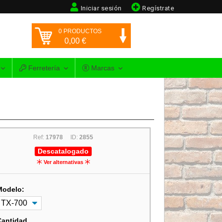
Iniciar sesión
Regístrate
0
PRODUCTOS
0,00
€
Ferretería
Marcas
Ref:
17978
ID:
2855
Descatalogado
Ver alternativas
Modelo:
Cantidad