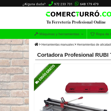
¿Alguna duda?
972 233 731
648 179 479
Tu Ferretería Profesional Online
Máquinas y herramientas
Ropa de t
Herramientas manuales
Herramientas de alicata
Cortadora Profesional RUBI