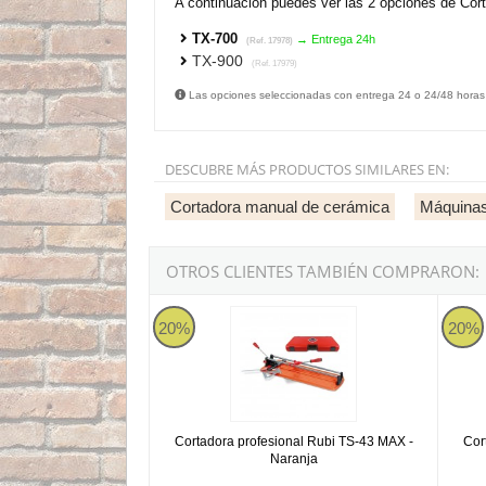
A continuación puedes ver las 2 opciones de Cor
TX-700
→ Entrega 24h
(Ref. 17978)
TX-900
(Ref. 17979)
Las opciones seleccionadas con entrega 24 o 24/48 horas
DESCUBRE MÁS PRODUCTOS SIMILARES EN:
Cortadora manual de cerámica
Máquinas
OTROS CLIENTES TAMBIÉN COMPRARON:
Cortadora profesional Rubi TS-43 MAX - Naran
Cortad
20%
20%
Cortadora profesional Rubi TS-43 MAX -
Cor
Naranja