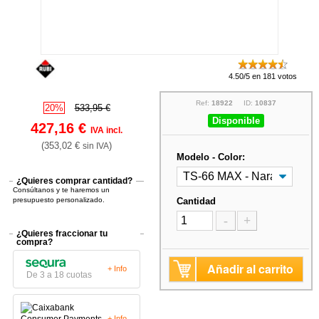
4.50/5 en 181 votos
Ref:
18922
ID:
10837
20%
533,95 €
Disponible
427,16 €
IVA incl.
(353,02 €
)
sin IVA
Modelo - Color:
¿Quieres comprar cantidad?
Consúltanos y te haremos un
presupuesto personalizado.
Cantidad
-
+
¿Quieres fraccionar tu
compra?
Añadir al carrito
+ Info
De 3 a 18 cuotas
+ Info