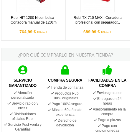
Rubi HIT-1200 N con bolsa -
Rubi TX-710 MAX - Cortadora
Cortadora manual de 120cm
profesional con separador...
764,99 €
689,99 €
IVA incl.
IVA incl.
¿POR QUÉ COMPRARLO EN NUESTRA TIENDA?
SERVICIO
COMPRA SEGURA
FACILIDADES EN LA
GARANTIZADO
COMPRA
Tienda de confianza
Atención
Envíos gratuitos
Productos Rubi
personalizada
100% originales
Entregas en 24
Servicio rápido y
horas
Pago 100% seguro
eficaz
Asesoramiento en la
Más de 60 años de
Distribuidores
compra
experiencia
oficiales Rubi
Pago a plazos
Derecho de
Servicio Post-venta y
devolución
Pago con
Garantías
criptomonedas