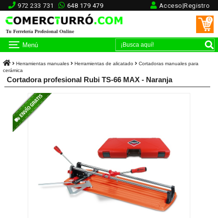
972 233 731
648 179 479
Acceso|Registro
0
Tu Ferretería Profesional Online
Menú
Herramientas manuales
Herramientas de alicatado
Cortadoras manuales para
cerámica
Cortadora profesional Rubi TS-66 MAX - Naranja