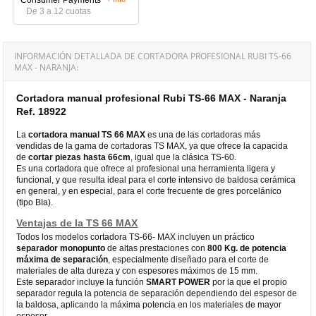
De 3 a 12 cuotas
INFORMACIÓN DETALLADA DE CORTADORA PROFESIONAL RUBI TS-66
MAX - NARANJA:
Cortadora manual profesional Rubi TS-66 MAX - Naranja
Ref. 18922
La
cortadora manual TS 66 MAX
es una de las cortadoras más
vendidas de la gama de cortadoras TS MAX, ya que ofrece la capacida
de
cortar piezas hasta 66cm
, igual que la clásica TS-60.
Es una cortadora que ofrece al profesional una herramienta ligera y
funcional, y que resulta ideal para el corte intensivo de baldosa cerámica
en general, y en especial, para el corte frecuente de gres porcelánico
(tipo BIa).
Ventajas de la TS 66 MAX
Todos los modelos cortadora TS-66- MAX incluyen un práctico
separador monopunto
de altas prestaciones con
800 Kg. de potencia
máxima de separación
, especialmente diseñado para el corte de
materiales de alta dureza y con espesores máximos de 15 mm.
Este separador incluye la función
SMART POWER
por la que el propio
separador regula la potencia de separación dependiendo del espesor de
la baldosa, aplicando la máxima potencia en los materiales de mayor
espesor.