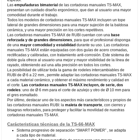
Las
empuñaduras bimaterial
de las cortadoras manuales TS-MAX,
presentan un cuidado diseño ergonómico, que dan al usuario una mayor
comodidad durante el trabajo.
Todos los modelos de cortadoras manuales TS-MAX incluyen un tope
lateral de grandes dimensiones para una mayor sujeción de la baldosa
cerámica, y una mayor precisión en los cortes repetitivos.
Las cortadoras manuales TS-MAX de RUBI cuentan con una
base
reforzada y de grandes dimensiones
, para que el profesional disponga
de una
mayor comodidad y estabilidad
durante su uso. Las cortadoras
manuales TS-MAX están equipadas con dos guías de acero cromadas,
rectificadas y calibradas, con tratamiento anti-corrosión. Este sistema de
doble guía ofrece al usuario una mejor y mayor visibilidad de la línea de
rayado, obteniendo así una alta precisión en todos los cortes.
La posibilidad de utilizar toda la gama de rodeles intercambiables de
RUBI de Ø 6 a 22 mm., permite adaptar las cortadoras manuales TS-MAX
a cada material cerámico, y obtener el máximo rendimiento y calidad en
el corte.
Las cortadoras manuales TS-MAX incluyen, de serie, dos
rodeles
: uno de Ø 6 mm para el corte de azulejo y otro de Ø 10 mm para
el gres esmaltado.
Por último, destacar uno de los aspectos más característicos y propios de
las cortadoras manuales RUBI: la
maleta de transporte
, con cierres y
bisagras reforzados, para proteger y facilitar la movilidad de nuestras
cortadoras manuales TS-MAX.
Carácteristicas técnicas de la TS-66-MAX
Sistema progresivo de separación “SMART POWER” , se adapta
a cada tipo de material.