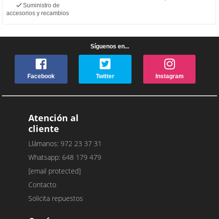
Suministro de
accesorios y recambios
Síguenos en...
Facebook
Twitter
Instagram
Atención al
cliente
Llámanos: 972 23 37 31
Whatsapp: 648 179 479
[email protected]
Contacto
Solicita repuestos