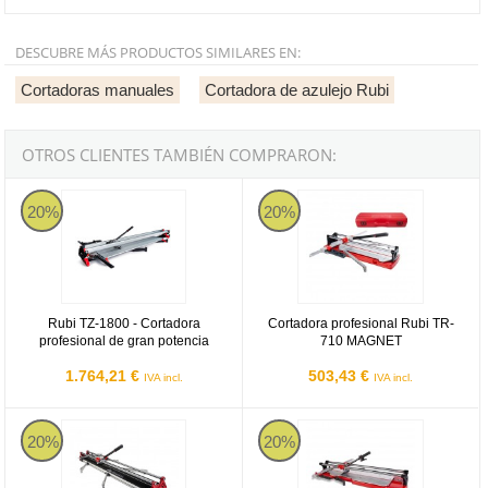
DESCUBRE MÁS PRODUCTOS SIMILARES EN:
Cortadoras manuales
Cortadora de azulejo Rubi
OTROS CLIENTES TAMBIÉN COMPRARON:
Rubi TZ 1800
Cortadora profesional Rubi TR-
20%
20%
Rubi TZ-1800 - Cortadora
Cortadora profesional Rubi TR-
profesional de gran potencia
710 MAGNET
1.764,21 €
503,43 €
IVA incl.
IVA incl.
Rubi HIT-1200 N con bolsa - Cortadora manual de 120cm
Rubi TX 710 MAX
20%
20%