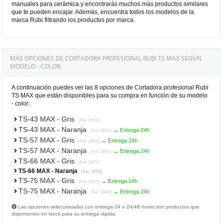
manuales para cerámica y encontrarás muchos más productos similares
que te pueden encajar. Además, encuentra todos los modelos de la
marca Rubi filtrando los productos por marca.
MÁS OPCIONES DE CORTADORA PROFESIONAL RUBI TS MAX SEGÚN
MODELO - COLOR:
A continuación puedes ver las 8 opciones de Cortadora profesional Rubi
TS MAX que están disponibles para su compra en función de su modelo
- color:
TS-43 MAX - Gris
(Ref. 18972)
TS-43 MAX - Naranja
→ Entrega 24h
(Ref. 18920)
TS-57 MAX - Gris
→ Entrega 24h
(Ref. 18973)
TS-57 MAX - Naranja
→ Entrega 24h
(Ref. 18921)
TS-66 MAX - Gris
(Ref. 18974)
TS-66 MAX - Naranja
(Ref. 18922)
TS-75 MAX - Gris
→ Entrega 24h
(Ref. 18975)
TS-75 MAX - Naranja
→ Entrega 24h
(Ref. 18923)
Las opciones seleccionadas con entrega 24 o 24/48 horas son productos que
disponemos en stock para su entrega rápida.