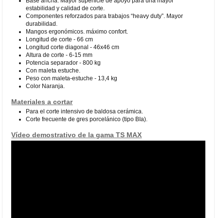
Base ancha. Mayor superficie de apoyo para una mayor
estabilidad y calidad de corte.
Componentes reforzados para trabajos “heavy duty”. Mayor
durabilidad.
Mangos ergonómicos. máximo confort.
Longitud de corte - 66 cm
Longitud corte diagonal - 46x46 cm
Altura de corte - 6-15 mm
Potencia separador - 800 kg
Con maleta estuche.
Peso con maleta-estuche - 13,4 kg
Color Naranja.
Materiales a cortar
Para el corte intensivo de baldosa cerámica.
Corte frecuente de gres porcelánico (tipo BIa).
Vídeo demostrativo de la gama TS MAX