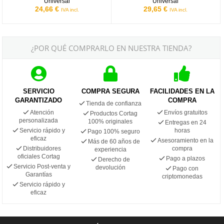
Universal
Universal
24,66 €
29,65 €
IVA incl.
IVA incl.
¿POR QUÉ COMPRARLO EN NUESTRA TIENDA?
SERVICIO
COMPRA SEGURA
FACILIDADES EN LA
GARANTIZADO
COMPRA
Tienda de confianza
Atención
Envíos gratuitos
Productos Cortag
personalizada
100% originales
Entregas en 24
Servicio rápido y
horas
Pago 100% seguro
eficaz
Asesoramiento en la
Más de 60 años de
Distribuidores
compra
experiencia
oficiales Cortag
Pago a plazos
Derecho de
Servicio Post-venta y
devolución
Pago con
Garantías
criptomonedas
Servicio rápido y
eficaz