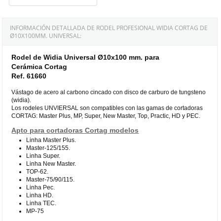
INFORMACIÓN DETALLADA DE RODEL PROFESIONAL WIDIA CORTAG DE
Ø10X100MM. UNIVERSAL:
Rodel de Widia Universal Ø10x100 mm. para
Cerámica Cortag
Ref. 61660
Vástago de acero al carbono cincado con disco de carburo de tungsteno
(widia).
Los rodeles UNVIERSAL son compatibles con las gamas de cortadoras
CORTAG: Master Plus, MP, Super, New Master, Top, Practic, HD y PEC.
Apto para cortadoras Cortag modelos
Linha Master Plus.
Master-125/155.
Linha Super.
Linha New Master.
TOP-62.
Master-75/90/115.
Linha Pec.
Linha HD.
Linha TEC.
MP-75