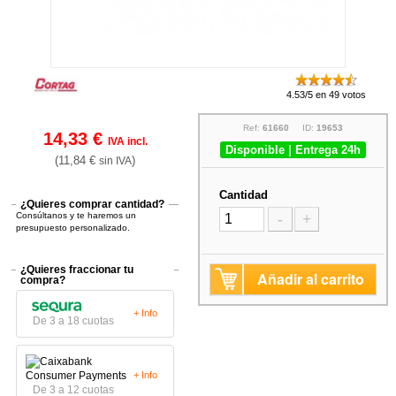
4.53/5 en 49 votos
Ref:
61660
ID:
19653
14,33 €
IVA incl.
Disponible | Entrega 24h
(11,84 €
)
sin IVA
Cantidad
¿Quieres comprar cantidad?
Consúltanos y te haremos un
-
+
presupuesto personalizado.
¿Quieres fraccionar tu
Añadir al carrito
compra?
+ Info
De 3 a 18 cuotas
+ Info
De 3 a 12 cuotas