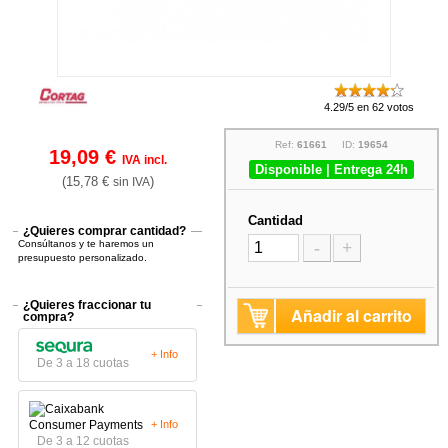
4.29/5 en 62 votos
Ref:
61661
ID:
19654
19,09 €
IVA incl.
Disponible | Entrega 24h
(15,78 €
)
sin IVA
Cantidad
¿Quieres comprar cantidad?
Consúltanos y te haremos un
-
+
presupuesto personalizado.
¿Quieres fraccionar tu
Añadir al carrito
compra?
+ Info
De 3 a 18 cuotas
+ Info
De 3 a 12 cuotas