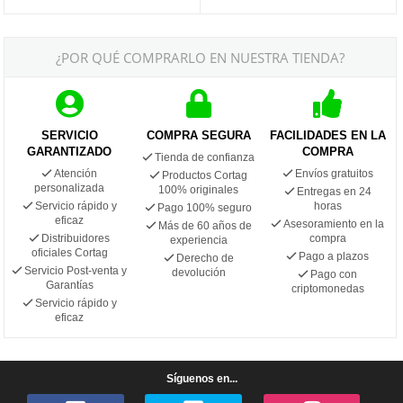
¿POR QUÉ COMPRARLO EN NUESTRA TIENDA?
SERVICIO
COMPRA SEGURA
FACILIDADES EN LA
GARANTIZADO
COMPRA
Tienda de confianza
Atención
Envíos gratuitos
Productos Cortag
personalizada
100% originales
Entregas en 24
Servicio rápido y
horas
Pago 100% seguro
eficaz
Asesoramiento en la
Más de 60 años de
Distribuidores
compra
experiencia
oficiales Cortag
Pago a plazos
Derecho de
Servicio Post-venta y
devolución
Pago con
Garantías
criptomonedas
Servicio rápido y
eficaz
Síguenos en...