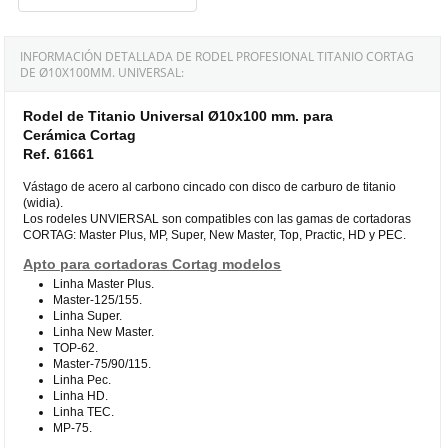
INFORMACIÓN DETALLADA DE RODEL PROFESIONAL TITANIO CORTAG
DE Ø10X100MM. UNIVERSAL:
Rodel de Titanio Universal Ø10x100 mm. para
Cerámica Cortag
Ref. 61661
Vástago de acero al carbono cincado con disco de carburo de titanio
(widia).
Los rodeles UNVIERSAL son compatibles con las gamas de cortadoras
CORTAG: Master Plus, MP, Super, New Master, Top, Practic, HD y PEC.
Apto para cortadoras Cortag modelos
Linha Master Plus.
Master-125/155.
Linha Super.
Linha New Master.
TOP-62.
Master-75/90/115.
Linha Pec.
Linha HD.
Linha TEC.
MP-75.