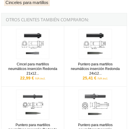
Cinceles para martillos
OTROS CLIENTES TAMBIÉN COMPRARON:
Cincel para martillos neumáticos inserción Redonda 21x12 de 35
Puntero para martillos neumátic
Cincel para martillos
Puntero para martillos
neumáticos inserción Redonda
neumáticos inserción Redonda
21x12...
24x12...
22,99 €
25,41 €
IVA incl.
IVA incl.
Puntero para martillos neumáticos inserción Redonda 23x70 de 4
Puntero para martillos neumático
Puntero para martillos
Puntero para martillos