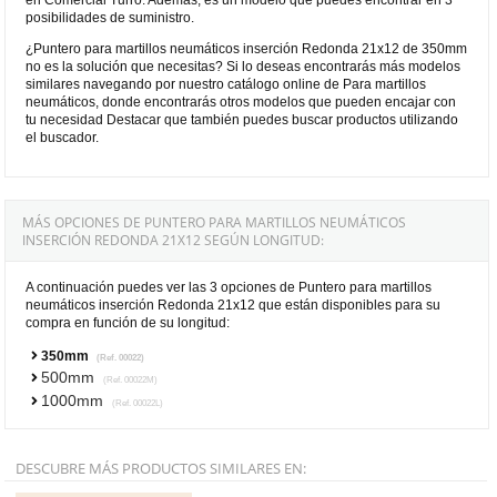
posibilidades de suministro.
¿Puntero para martillos neumáticos inserción Redonda 21x12 de 350mm
no es la solución que necesitas? Si lo deseas encontrarás más modelos
similares navegando por nuestro catálogo online de Para martillos
neumáticos, donde encontrarás otros modelos que pueden encajar con
tu necesidad Destacar que también puedes buscar productos utilizando
el buscador.
MÁS OPCIONES DE PUNTERO PARA MARTILLOS NEUMÁTICOS
INSERCIÓN REDONDA 21X12 SEGÚN LONGITUD:
A continuación puedes ver las 3 opciones de Puntero para martillos
neumáticos inserción Redonda 21x12 que están disponibles para su
compra en función de su longitud:
350mm
(Ref. 00022)
500mm
(Ref. 00022M)
1000mm
(Ref. 00022L)
DESCUBRE MÁS PRODUCTOS SIMILARES EN: