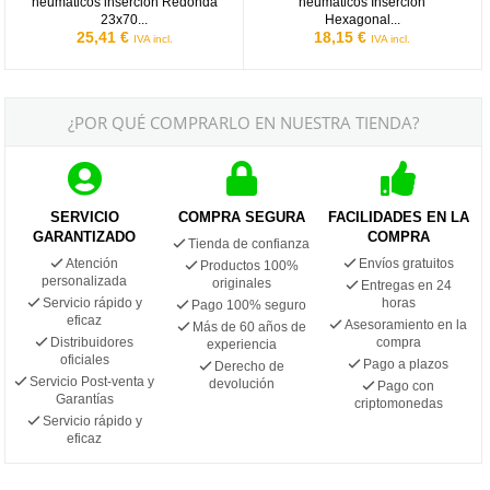
neumáticos inserción Redonda
neumáticos Inserción
23x70...
Hexagonal...
25,41 €
18,15 €
IVA incl.
IVA incl.
¿POR QUÉ COMPRARLO EN NUESTRA TIENDA?
SERVICIO
COMPRA SEGURA
FACILIDADES EN LA
GARANTIZADO
COMPRA
Tienda de confianza
Atención
Envíos gratuitos
Productos 100%
personalizada
originales
Entregas en 24
Servicio rápido y
horas
Pago 100% seguro
eficaz
Asesoramiento en la
Más de 60 años de
Distribuidores
compra
experiencia
oficiales
Pago a plazos
Derecho de
Servicio Post-venta y
devolución
Pago con
Garantías
criptomonedas
Servicio rápido y
eficaz