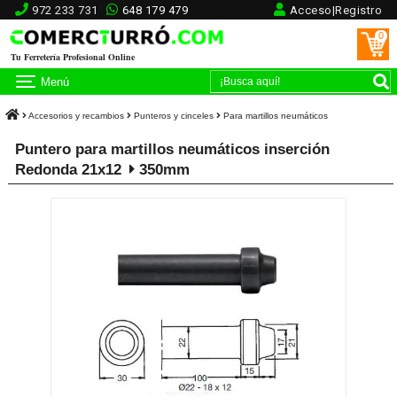
972 233 731
648 179 479
Acceso|Registro
0
Tu Ferretería Profesional Online
Menú
Accesorios y recambios
Punteros y cinceles
Para martillos neumáticos
Puntero para martillos neumáticos inserción
Redonda 21x12
350mm