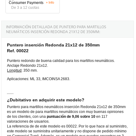
+ Info
De 3 a 12 cuotas
INFORMACIÓN DETALLADA DE PUNTERO PARA MARTILLOS
NEUMÁTICOS INSERCIÓN REDONDA 21X12 DE 350MM:
Puntero inserción Redonda 21x12 de 350mm
Ref. 00022
Puntero redondo de buena calidad para los martillos neumáticos.
Anclaje Redondo 21x12.
Longitud
: 350 mm.
Aplicaciones: ML 33, IMCOINSA 2683.
¿Dubitativo en adquirir este modelo?
Puntero para martillos neumáticos inserción Redonda 21x12 de 350mm
es un modelo de para martillos neumáticos con muy buenas opiniones
de los clientes, con una
puntuación de 9,06 sobre 10
en 117
valoraciones de usuarios.
La referencia de de este modelo es 00022. Por lo que hace al suministro,
este modelo se suministra unitariamente y no dispone de pedido mínimo
en Comercial Turró. Además, es un modelo que puedes encontrar en 3