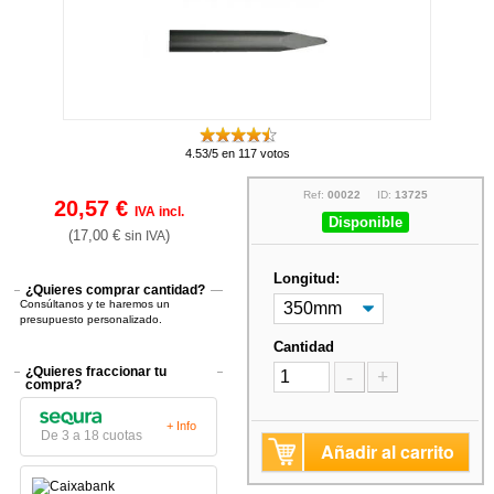
4.53/5 en 117 votos
Ref:
00022
ID:
13725
20,57 €
IVA incl.
Disponible
(17,00 €
)
sin IVA
Longitud:
¿Quieres comprar cantidad?
Consúltanos y te haremos un
presupuesto personalizado.
Cantidad
¿Quieres fraccionar tu
-
+
compra?
+ Info
De 3 a 18 cuotas
Añadir al carrito