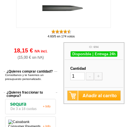
4.60/5 en 174 votos
ID:
694
18,15 €
IVA incl.
Disponible | Entrega 24h
(15,00 €
)
sin IVA
Cantidad
¿Quieres comprar cantidad?
Consúltanos y te haremos un
-
+
presupuesto personalizado.
¿Quieres fraccionar tu
Añadir al carrito
compra?
+ Info
De 3 a 18 cuotas
+ Info