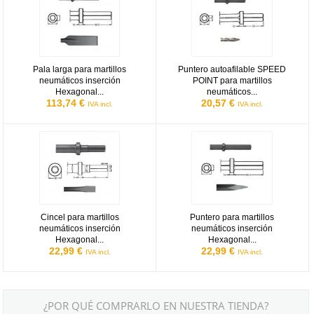
Pala larga para martillos
Puntero autoafilable SPEED
neumáticos inserción
POINT para martillos
Hexagonal...
neumáticos...
113,74 €
20,57 €
IVA incl.
IVA incl.
Cincel para martillos neumáticos inserción Hexagonal 14,80x60 d
Puntero para martillos neumático
Cincel para martillos
Puntero para martillos
neumáticos inserción
neumáticos inserción
Hexagonal...
Hexagonal...
22,99 €
22,99 €
IVA incl.
IVA incl.
¿POR QUÉ COMPRARLO EN NUESTRA TIENDA?