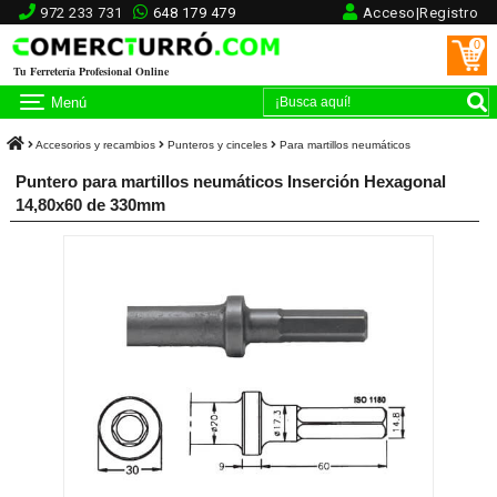
972 233 731
648 179 479
Acceso|Registro
0
Tu Ferretería Profesional Online
Menú
Accesorios y recambios
Punteros y cinceles
Para martillos neumáticos
Puntero para martillos neumáticos Inserción Hexagonal
14,80x60 de 330mm