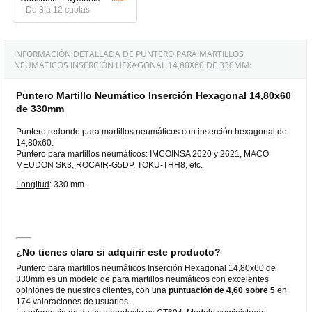
De 3 a 12 cuotas
INFORMACIÓN DETALLADA DE PUNTERO PARA MARTILLOS
NEUMÁTICOS INSERCIÓN HEXAGONAL 14,80X60 DE 330MM:
Puntero Martillo Neumático Inserción Hexagonal 14,80x60
de 330mm
Puntero redondo para martillos neumáticos con inserción hexagonal de
14,80x60.
Puntero para martillos neumáticos: IMCOINSA 2620 y 2621, MACO
MEUDON SK3, ROCAIR-G5DP, TOKU-THH8, etc.
Longitud
: 330 mm.
¿No tienes claro si adquirir este producto?
Puntero para martillos neumáticos Inserción Hexagonal 14,80x60 de
330mm es un modelo de para martillos neumáticos con excelentes
opiniones de nuestros clientes, con una
puntuación de 4,60 sobre 5
en
174 valoraciones de usuarios.