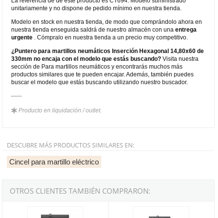
La referencia de de este producto es CT694. Modelo suministrado
unitariamente y no dispone de pedido mínimo en nuestra tienda.
Modelo en stock en nuestra tienda, de modo que comprándolo ahora en
nuestra tienda enseguida saldrá de nuestro almacén con una
entrega
urgente
. Cómpralo en nuestra tienda a un precio muy competitivo.
¿Puntero para martillos neumáticos Inserción Hexagonal 14,80x60 de
330mm no encaja con el modelo que estás buscando?
Visita nuestra
sección de Para martillos neumáticos y encontrarás muchos más
productos similares que te pueden encajar. Además, también puedes
buscar el modelo que estás buscando utilizando nuestro buscador.
Producto en liquidación / outlet.
DESCUBRE MÁS PRODUCTOS SIMILARES EN:
Cincel para martillo eléctrico
OTROS CLIENTES TAMBIÉN COMPRARON:
Pala larga para martillos neumáticos inserción Hexagonal 22x82,
Puntero autoafilable SPEED POIN