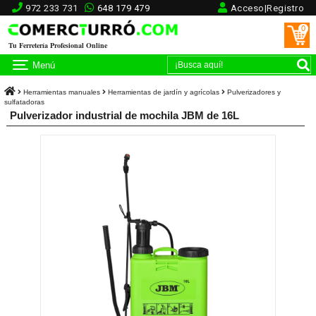
972 233 731
648 179 479
Acceso|Registro
0
Tu Ferretería Profesional Online
Menú
Herramientas manuales
Herramientas de jardín y agrícolas
Pulverizadores y
sulfatadoras
Pulverizador industrial de mochila JBM de 16L