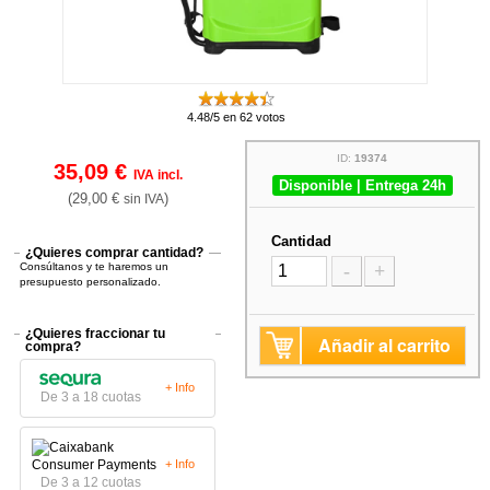
4.48/5 en 62 votos
ID:
19374
35,09 €
IVA incl.
Disponible | Entrega 24h
(29,00 €
)
sin IVA
Cantidad
¿Quieres comprar cantidad?
Consúltanos y te haremos un
-
+
presupuesto personalizado.
¿Quieres fraccionar tu
Añadir al carrito
compra?
+ Info
De 3 a 18 cuotas
+ Info
De 3 a 12 cuotas