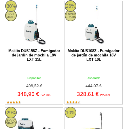
DUS158Z Makita
DUS108Z Makita
30%
26%
ENVIO
ENVIO
GRATIS
GRATIS
Makita DUS158Z - Fumigador
Makita DUS108Z - Fumigador
de jardín de mochila 18V
de jardín de mochila 18V
LXT 15L
LXT 10L
Disponible
Disponible
498,52 €
444,07 €
348,96 €
328,61 €
IVA incl.
IVA incl.
PM001GZ01 Makita
FUM KEEPER 20V 310 M-V23 Ga
29%
10%
ENVIO
GRATIS