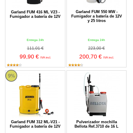
Garland FUM 550 MW -
Garland FUM 416 ML V23 -
Fumigador a batería de 12V
Fumigador a batería de 12V
y 25 litros
Entrega 24h
Entrega 24h
111,01 €
223,00 €
99,90 €
200,70 €
IVA incl.
IVA incl.
FUM 312 ML-V21 Garland
Pulverizador mochilla Bellota Ref
9%
Garland FUM 312 ML-V21 -
Pulverizador mochilla
Fumigador a batería de 12V
Bellota Ref.3710 de 16 L