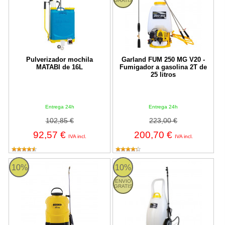
GRATIS
Pulverizador mochila
Garland FUM 250 MG V20 -
MATABI de 16L
Fumigador a gasolina 2T de
25 litros
Entrega 24h
Entrega 24h
102,85 €
223,00 €
92,57 €
200,70 €
IVA incl.
IVA incl.
FUM 416 ML Garland
FUM 550 MW Garland
10%
10%
ENVIO
GRATIS