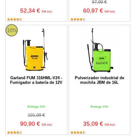
67,00 €
52,34 €
60,97 €
IVA incl.
IVA incl.
FUM 316HML-V24 Garland
Pulverizador industrial de mochil
10%
Garland FUM 316HML-V24 -
Pulverizador industrial de
Fumigador a batería de 12V
mochila JBM de 16L
Entrega 24h
Entrega 24h
101,00 €
90,90 €
35,09 €
IVA incl.
IVA incl.