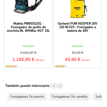
Makita PM001GZ01 -
Garland FUM KEEPER 20V
Fumigador de jardín de
310 M-V23 - Fumigador a
mochila BL 40VMáx XGT 15L
batería de 20V
Disponible
Disponible
1.641,97 €
51,00 €
1.165,80 €
45,90 €
IVA incl.
IVA incl.
También puede interesarte:
Fumigadores De presión
Fumigadores De carretilla
Sulfata