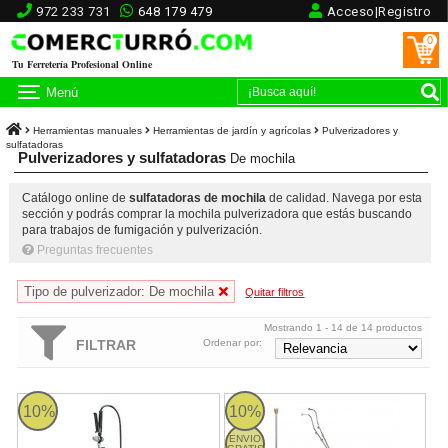
972 233 731
648 179 479
Acceso|Registro
0
Tu Ferretería Profesional Online
Menú
Herramientas manuales
Herramientas de jardín y agrícolas
Pulverizadores y
sulfatadoras
Pulverizadores y sulfatadoras
De mochila
Catálogo online de
sulfatadoras de mochila
de calidad. Navega por esta
sección y podrás comprar la mochila pulverizadora que estás buscando
para trabajos de fumigación y pulverización.
Preguntas frecuentes
Tipo de pulverizador: De mochila
Quitar filtros
Mostrando 1 - 14 de 14 productos
FILTRAR
Ordenar por:
Pulverizador mochila MATABI de 16L
FUM 250 MG Garland
10%
10%
ENVIO