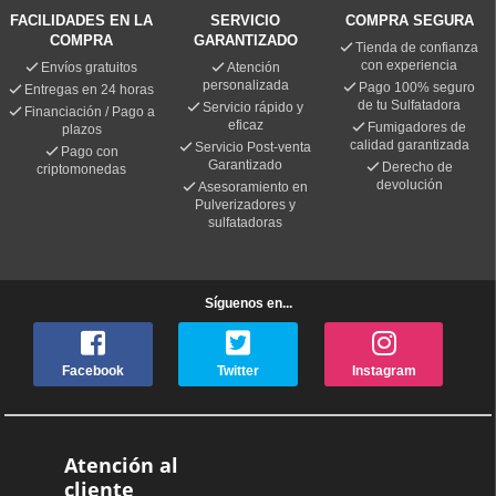
FACILIDADES EN LA
SERVICIO
COMPRA SEGURA
COMPRA
GARANTIZADO
Tienda de confianza
con experiencia
Envíos gratuitos
Atención
personalizada
Pago 100% seguro
Entregas en 24 horas
de tu Sulfatadora
Servicio rápido y
Financiación / Pago a
eficaz
Fumigadores de
plazos
calidad garantizada
Servicio Post-venta
Pago con
Garantizado
Derecho de
criptomonedas
devolución
Asesoramiento en
Pulverizadores y
sulfatadoras
Síguenos en...
Facebook
Twitter
Instagram
Atención al
cliente