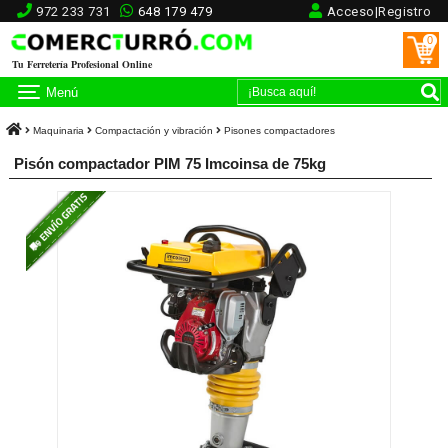
972 233 731
648 179 479
Acceso|Registro
0
Tu Ferretería Profesional Online
Menú
Maquinaria
Compactación y vibración
Pisones compactadores
Pisón compactador PIM 75 Imcoinsa de 75kg