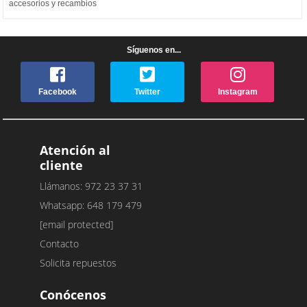
accesorios y recambios
Síguenos en...
Facebook
Twitter
Instagram
Atención al
cliente
Llámanos: 972 23 37 31
Whatsapp: 648 179 479
[email protected]
Contacto
Solicita repuestos
Conócenos