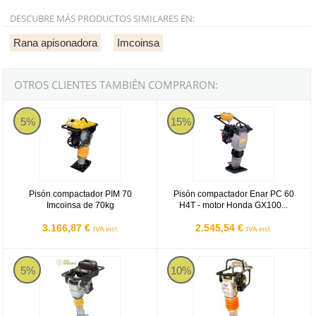
DESCUBRE MÁS PRODUCTOS SIMILARES EN:
Rana apisonadora
Imcoinsa
OTROS CLIENTES TAMBIÉN COMPRARON:
Pisón compactador PIM 70 Imcoinsa de 70kg
Pisón compactador Enar PC 60 H
5%
15%
Pisón compactador PIM 70
Pisón compactador Enar PC 60
Imcoinsa de 70kg
H4T - motor Honda GX100...
3.166,87 €
2.545,54 €
IVA incl.
IVA incl.
Pisón compactador E-Power 72 Imcoinsa de 72kg
Pisón compactador Mikasa MT 70 
5%
10%