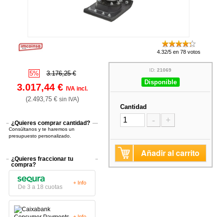
4.32/5 en 78 votos
ID:
21069
5%
3.176,25 €
Disponible
3.017,44 €
IVA incl.
(2.493,75 €
)
sin IVA
Cantidad
-
+
¿Quieres comprar cantidad?
Consúltanos y te haremos un
presupuesto personalizado.
Añadir al carrito
¿Quieres fraccionar tu
compra?
+ Info
De 3 a 18 cuotas
+ Info