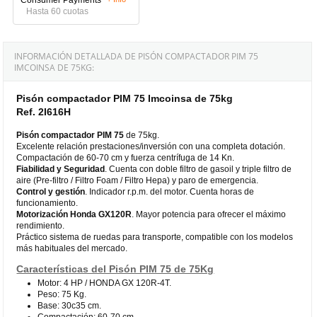
Hasta 60 cuotas
INFORMACIÓN DETALLADA DE PISÓN COMPACTADOR PIM 75
IMCOINSA DE 75KG:
Pisón compactador PIM 75 Imcoinsa de 75kg
Ref. 2I616H
Pisón compactador PIM 75
de 75kg.
Excelente relación prestaciones/inversión con una completa dotación.
Compactación de 60-70 cm y fuerza centrífuga de 14 Kn.
Fiabilidad y Seguridad
. Cuenta con doble filtro de gasoil y triple filtro de
aire (Pre-filtro / Filtro Foam / Filtro Hepa) y paro de emergencia.
Control y gestión
. Indicador r.p.m. del motor. Cuenta horas de
funcionamiento.
Motorización Honda GX120R
. Mayor potencia para ofrecer el máximo
rendimiento.
Práctico sistema de ruedas para transporte, compatible con los modelos
más habituales del mercado.
Características del Pisón PIM 75 de 75Kg
Motor: 4 HP / HONDA GX 120R-4T.
Peso: 75 Kg.
Base: 30c35 cm.
Compactación: 60-70 cm.