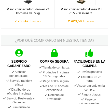
Pisón compactador E-Power 72
Pisón compactador Mikasa MT
Imcoinsa de 72kg
70 V - Gasolina 2T
7.769,47 €
2.429,56 €
IVA incl.
IVA incl.
¿POR QUÉ COMPRARLO EN NUESTRA TIENDA?
SERVICIO
COMPRA SEGURA
FACILIDADES EN LA
GARANTIZADO
COMPRA
Tienda de confianza
Atención
Envíos gratuitos
Productos Imcoinsa
personalizada
100% originales
Entregas en 24
Servicio rápido y
horas
Pago 100% seguro
eficaz
Asesoramiento en la
Más de 60 años de
Distribuidores
compra
experiencia
oficiales Imcoinsa
Pago a plazos
Derecho de
Servicio Post-venta y
devolución
Pago con
Garantías
criptomonedas
Suministro de