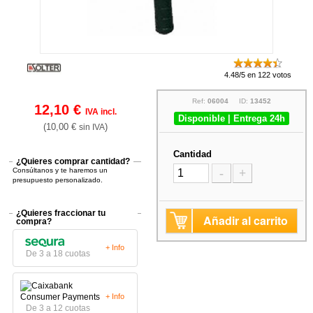
4.48/5 en 122 votos
Ref:
06004
ID:
13452
12,10 €
IVA incl.
Disponible | Entrega 24h
(10,00 €
)
sin IVA
Cantidad
¿Quieres comprar cantidad?
Consúltanos y te haremos un
-
+
presupuesto personalizado.
¿Quieres fraccionar tu
Añadir al carrito
compra?
+ Info
De 3 a 18 cuotas
+ Info
De 3 a 12 cuotas