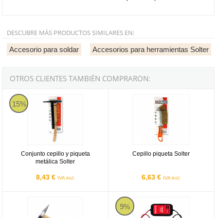
DESCUBRE MÁS PRODUCTOS SIMILARES EN:
Accesorio para soldar
Accesorios para herramientas Solter
OTROS CLIENTES TAMBIÉN COMPRARON:
Conjunto cepillo y piqueta metálica Solter
Cepillo piqueta Solter
15%
Conjunto cepillo y piqueta
Cepillo piqueta Solter
metálica Solter
8,43 €
6,63 €
IVA incl.
IVA incl.
Piqueta acero Solter mango madera
Protector de picos para soldar Sol
9%