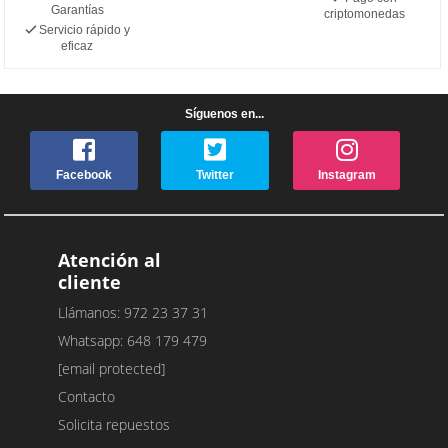
Garantías
criptomonedas
Servicio rápido y
eficaz
Síguenos en...
Facebook
Twitter
Instagram
Atención al
cliente
Llámanos: 972 23 37 31
Whatsapp: 648 179 479
[email protected]
Contacto
Solicita repuestos