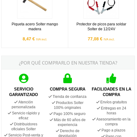
Piqueta acero Solter mango
Protector de picos para soldar
madera
Solter de 12/24V
8,47 €
77,08 €
IVA incl.
IVA incl.
¿POR QUÉ COMPRARLO EN NUESTRA TIENDA?
SERVICIO
COMPRA SEGURA
FACILIDADES EN LA
GARANTIZADO
COMPRA
Tienda de confianza
Atención
Envíos gratuitos
Productos Solter
personalizada
100% originales
Entregas en 24
Servicio rápido y
horas
Pago 100% seguro
eficaz
Asesoramiento en la
Más de 60 años de
Distribuidores
compra
experiencia
oficiales Solter
Pago a plazos
Derecho de
Servicio Post-venta y
devolución
Pago con